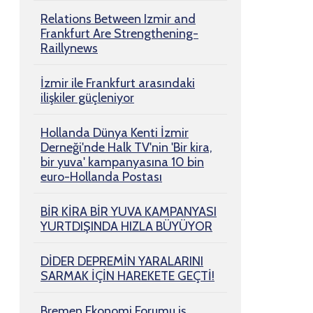
Relations Between Izmir and
Frankfurt Are Strengthening-
Raillynews
İzmir ile Frankfurt arasındaki
ilişkiler güçleniyor
Hollanda Dünya Kenti İzmir
Derneği'nde Halk TV'nin 'Bir kira,
bir yuva' kampanyasına 10 bin
euro-Hollanda Postası
BİR KİRA BİR YUVA KAMPANYASI
YURTDIŞINDA HIZLA BÜYÜYOR
DİDER DEPREMİN YARALARINI
SARMAK İÇİN HAREKETE GEÇTİ!
Bremen Ekonomi Forumu iş