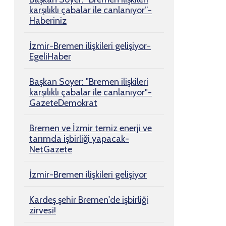
karşılıklı çabalar ile canlanıyor”-
Haberiniz
İzmir-Bremen ilişkileri gelişiyor-
EgeliHaber
Başkan Soyer: "Bremen ilişkileri
karşılıklı çabalar ile canlanıyor"-
GazeteDemokrat
Bremen ve İzmir temiz enerji ve
tarımda işbirliği yapacak-
NetGazete
İzmir-Bremen ilişkileri gelişiyor
Kardeş şehir Bremen'de işbirliği
zirvesi!