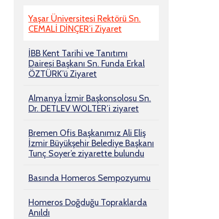
Yaşar Üniversitesi Rektörü Sn.
CEMALİ DİNÇER’i Ziyaret
İBB Kent Tarihi ve Tanıtımı
Dairesi Başkanı Sn. Funda Erkal
ÖZTÜRK’ü Ziyaret
Almanya İzmir Başkonsolosu Sn.
Dr. DETLEV WOLTER’i ziyaret
Bremen Ofis Başkanımız Ali Eliş
İzmir Büyükşehir Belediye Başkanı
Tunç Soyer’e ziyarette bulundu
Basında Homeros Sempozyumu
Homeros Doğduğu Topraklarda
Anıldı