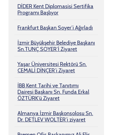
DİDER Kent Diplomasisi Sertifika
Programı Başlıyor
Frankfurt Başkan Soyer’i Ağırladı
İzmir Büyükşehir Belediye Başkanı
Sn.TUNÇ SOYER’İ Ziyaret
Yaşar Üniversitesi Rektörü Sn.
CEMALİ DİNÇER’i Ziyaret
İBB Kent Tarihi ve Tanıtımı
Dairesi Başkanı Sn. Funda Erkal
ÖZTÜRK’ü Ziyaret
Almanya İzmir Başkonsolosu Sn.
Dr. DETLEV WOLTER’i ziyaret
Bremen Ofis Başkanımız Ali Eliş