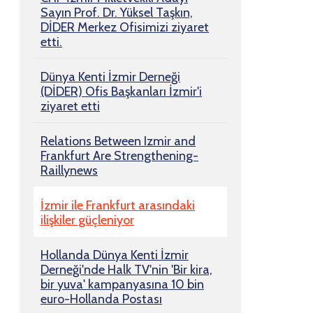
Sayın Prof. Dr. Yüksel Taşkın,
DİDER Merkez Ofisimizi ziyaret
etti.
Dünya Kenti İzmir Derneği
(DİDER) Ofis Başkanları İzmir'i
ziyaret etti
Relations Between Izmir and
Frankfurt Are Strengthening-
Raillynews
İzmir ile Frankfurt arasındaki
ilişkiler güçleniyor
Hollanda Dünya Kenti İzmir
Derneği'nde Halk TV'nin 'Bir kira,
bir yuva' kampanyasına 10 bin
euro-Hollanda Postası