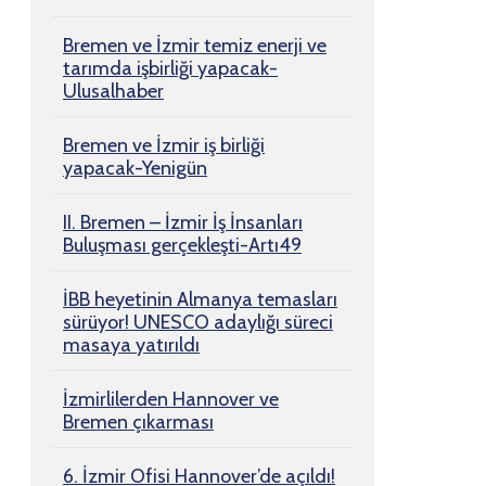
Bremen ve İzmir temiz enerji ve
tarımda işbirliği yapacak-
Ulusalhaber
Bremen ve İzmir iş birliği
yapacak-Yenigün
II. Bremen – İzmir İş İnsanları
Buluşması gerçekleşti-Artı49
İBB heyetinin Almanya temasları
sürüyor! UNESCO adaylığı süreci
masaya yatırıldı
İzmirlilerden Hannover ve
Bremen çıkarması
6. İzmir Ofisi Hannover’de açıldı!