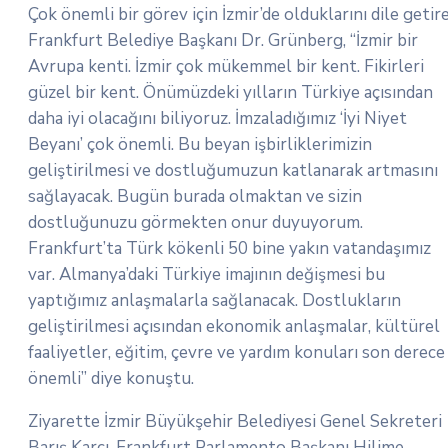
Çok önemli bir görev için İzmir’de olduklarını dile getir
Frankfurt Belediye Başkanı Dr. Grünberg, “İzmir bir
Avrupa kenti. İzmir çok mükemmel bir kent. Fikirleri
güzel bir kent. Önümüzdeki yılların Türkiye açısından
daha iyi olacağını biliyoruz. İmzaladığımız ‘İyi Niyet
Beyanı’ çok önemli. Bu beyan işbirliklerimizin
geliştirilmesi ve dostluğumuzun katlanarak artmasını
sağlayacak. Bugün burada olmaktan ve sizin
dostluğunuzu görmekten onur duyuyorum.
Frankfurt’ta Türk kökenli 50 bine yakın vatandaşımız
var. Almanya’daki Türkiye imajının değişmesi bu
yaptığımız anlaşmalarla sağlanacak. Dostlukların
geliştirilmesi açısından ekonomik anlaşmalar, kültürel
faaliyetler, eğitim, çevre ve yardım konuları son derece
önemli” diye konuştu.
Ziyarette İzmir Büyükşehir Belediyesi Genel Sekreteri
Barış Karcı, Frankfurt Parlamento Başkanı Hilime