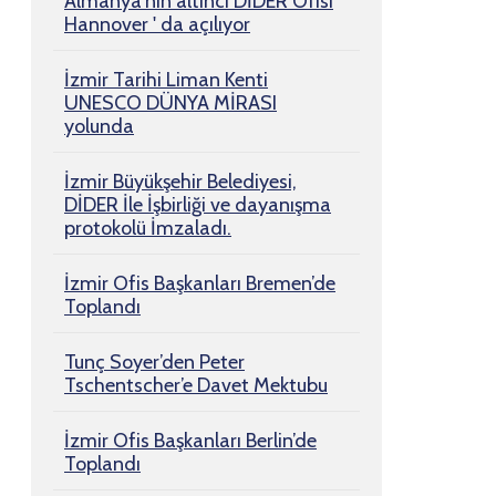
Almanya'nın altıncı DİDER Ofisi
Hannover ' da açılıyor
İzmir Tarihi Liman Kenti
UNESCO DÜNYA MİRASI
yolunda
İzmir Büyükşehir Belediyesi,
DİDER İle İşbirliği ve dayanışma
protokolü İmzaladı.
İzmir Ofis Başkanları Bremen’de
Toplandı
Tunç Soyer’den Peter
Tschentscher’e Davet Mektubu
İzmir Ofis Başkanları Berlin’de
Toplandı