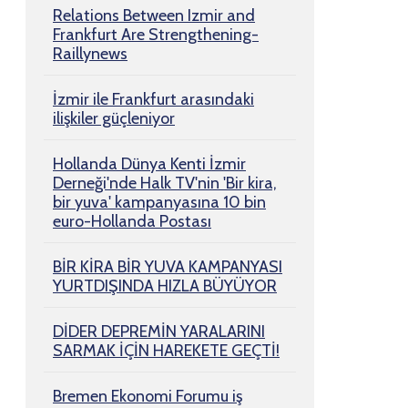
Relations Between Izmir and
Frankfurt Are Strengthening-
Raillynews
İzmir ile Frankfurt arasındaki
ilişkiler güçleniyor
Hollanda Dünya Kenti İzmir
Derneği'nde Halk TV'nin 'Bir kira,
bir yuva' kampanyasına 10 bin
euro-Hollanda Postası
BİR KİRA BİR YUVA KAMPANYASI
YURTDIŞINDA HIZLA BÜYÜYOR
DİDER DEPREMİN YARALARINI
SARMAK İÇİN HAREKETE GEÇTİ!
Bremen Ekonomi Forumu iş