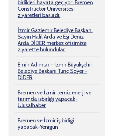
birlikleri hayata geçiyor: Bremen
Constructor Üniversitesi
ziyaretleri başladı.
İzmir Gaziemir Belediye Başkanı
Sayın Halil Arda ve Eşi Deniz
Arda DİDER merkez ofisimize
ziyarette bulundular.
Emin Adımlar - İzmir Büyükşehir
Belediye Başkanı Tunç Soyer -
DİDER
Bremen ve İzmir temiz enerji ve
tarımda işbirliği yapacak-
Ulusalhaber
Bremen ve İzmir iş birliği
yapacak-Yenigün