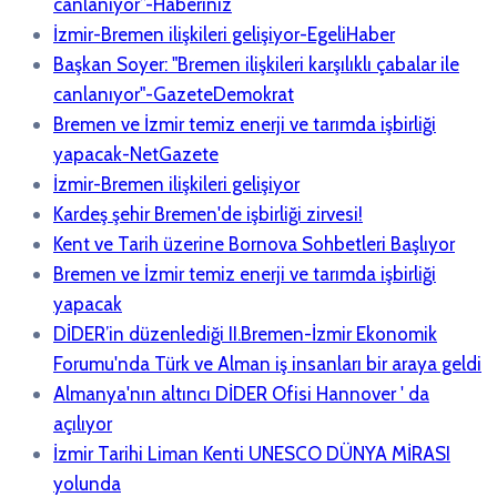
canlanıyor”-Haberiniz
İzmir-Bremen ilişkileri gelişiyor-EgeliHaber
Başkan Soyer: "Bremen ilişkileri karşılıklı çabalar ile
canlanıyor"-GazeteDemokrat
Bremen ve İzmir temiz enerji ve tarımda işbirliği
yapacak-NetGazete
İzmir-Bremen ilişkileri gelişiyor
Kardeş şehir Bremen'de işbirliği zirvesi!
Kent ve Tarih üzerine Bornova Sohbetleri Başlıyor
Bremen ve İzmir temiz enerji ve tarımda işbirliği
yapacak
DİDER’in düzenlediği II.Bremen-İzmir Ekonomik
Forumu'nda Türk ve Alman iş insanları bir araya geldi
Almanya'nın altıncı DİDER Ofisi Hannover ' da
açılıyor
İzmir Tarihi Liman Kenti UNESCO DÜNYA MİRASI
yolunda