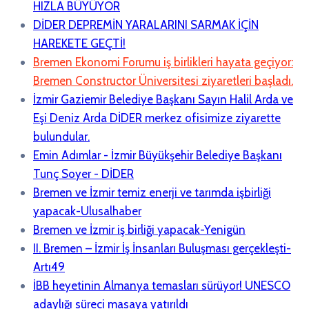
HIZLA BÜYÜYOR
DİDER DEPREMİN YARALARINI SARMAK İÇİN
HAREKETE GEÇTİ!
Bremen Ekonomi Forumu iş birlikleri hayata geçiyor:
Bremen Constructor Üniversitesi ziyaretleri başladı.
İzmir Gaziemir Belediye Başkanı Sayın Halil Arda ve
Eşi Deniz Arda DİDER merkez ofisimize ziyarette
bulundular.
Emin Adımlar - İzmir Büyükşehir Belediye Başkanı
Tunç Soyer - DİDER
Bremen ve İzmir temiz enerji ve tarımda işbirliği
yapacak-Ulusalhaber
Bremen ve İzmir iş birliği yapacak-Yenigün
II. Bremen – İzmir İş İnsanları Buluşması gerçekleşti-
Artı49
İBB heyetinin Almanya temasları sürüyor! UNESCO
adaylığı süreci masaya yatırıldı