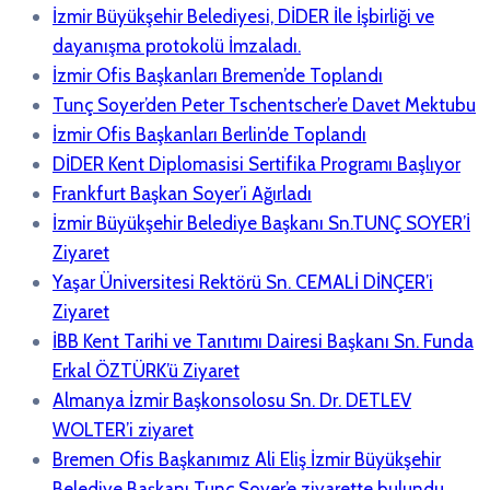
İzmir Büyükşehir Belediyesi, DİDER İle İşbirliği ve
dayanışma protokolü İmzaladı.
İzmir Ofis Başkanları Bremen’de Toplandı
Tunç Soyer’den Peter Tschentscher’e Davet Mektubu
İzmir Ofis Başkanları Berlin’de Toplandı
DİDER Kent Diplomasisi Sertifika Programı Başlıyor
Frankfurt Başkan Soyer’i Ağırladı
İzmir Büyükşehir Belediye Başkanı Sn.TUNÇ SOYER’İ
Ziyaret
Yaşar Üniversitesi Rektörü Sn. CEMALİ DİNÇER’i
Ziyaret
İBB Kent Tarihi ve Tanıtımı Dairesi Başkanı Sn. Funda
Erkal ÖZTÜRK’ü Ziyaret
Almanya İzmir Başkonsolosu Sn. Dr. DETLEV
WOLTER’i ziyaret
Bremen Ofis Başkanımız Ali Eliş İzmir Büyükşehir
Belediye Başkanı Tunç Soyer’e ziyarette bulundu