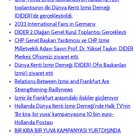
toplantısının ilki Dünya Kenti İzmir Derneği
(DİDER)‘de gerçekleştirildi.
2023 International Fairs in Germany
DİDER 2.Olağan Genel Kurul Toplantısı Gerçekleşti
CHP Genel Başkan Yardımcısı ve CHP İzmir
Milletvekili Adayı Sayın Prof. Dr. Yüksel Taşkın, DİDER
Merkez Ofisimizi ziyaret etti.
Dünya Kenti İzmir Derneği (DİDER) Ofis Başkanları
İzmir'i ziyaret etti
Relations Between Izmir and Frankfurt Are
Strengthening-Raillynews
İzmir ile Frankfurt arasındaki ilişkiler güçleniyor
Hollanda Dünya Kenti İzmir Derneği'nde Halk TV'nin
'Bir kira, bir yuva' kampanyasına 10 bin euro-
Hollanda Postası
BİR KİRA BİR YUVA KAMPANYASI YURTDIŞINDA