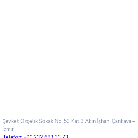
Şevket Özçelik Sokak No. 53 Kat 3 Akın İşhanı
Çankaya –
İzmir
Telefon:
+90 232 683 33 73