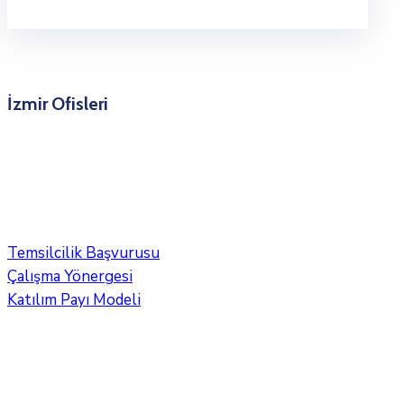
İzmir Ofisleri
Dünya Kenti İzmir Derneği (DİDER), dünyanın çeşitli
ülkelerinde açtığı İzmir Ofisleri aracılığıyla uluslararası
tanıtım ve lobicilik faaliyetleri yürüterek kent
ekonomisine katkı sağlamayı amaçlamaktadır.
Temsilcilik Başvurusu
Çalışma Yönergesi
Katılım Payı Modeli
Videoyu oynat