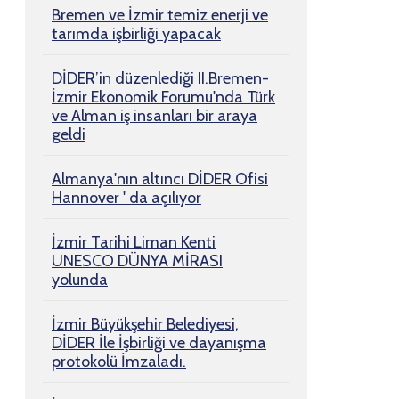
Bremen ve İzmir temiz enerji ve
tarımda işbirliği yapacak
DİDER’in düzenlediği II.Bremen-
İzmir Ekonomik Forumu'nda Türk
ve Alman iş insanları bir araya
geldi
Almanya'nın altıncı DİDER Ofisi
Hannover ' da açılıyor
İzmir Tarihi Liman Kenti
UNESCO DÜNYA MİRASI
yolunda
İzmir Büyükşehir Belediyesi,
DİDER İle İşbirliği ve dayanışma
protokolü İmzaladı.