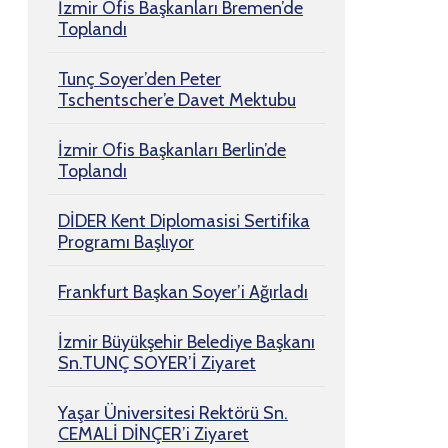
İzmir Ofis Başkanları Bremen’de
Toplandı
Tunç Soyer’den Peter
Tschentscher’e Davet Mektubu
İzmir Ofis Başkanları Berlin’de
Toplandı
DİDER Kent Diplomasisi Sertifika
Programı Başlıyor
Frankfurt Başkan Soyer’i Ağırladı
İzmir Büyükşehir Belediye Başkanı
Sn.TUNÇ SOYER’İ Ziyaret
Yaşar Üniversitesi Rektörü Sn.
CEMALİ DİNÇER’i Ziyaret