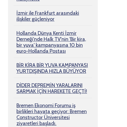
İzmir ile Frankfurt arasındaki
ilişkiler güçleniyor
Hollanda Dünya Kenti İzmir
Derneği'nde Halk TV'nin 'Bir kira,
bir yuva' kampanyasına 10 bin
euro-Hollanda Postası
BİR KİRA BİR YUVA KAMPANYASI
YURTDIŞINDA HIZLA BÜYÜYOR
DİDER DEPREMİN YARALARINI
SARMAK İÇİN HAREKETE GEÇTİ!
Bremen Ekonomi Forumu iş
birlikleri hayata geçiyor: Bremen
Constructor Üniversitesi
ziyaretleri başladı.