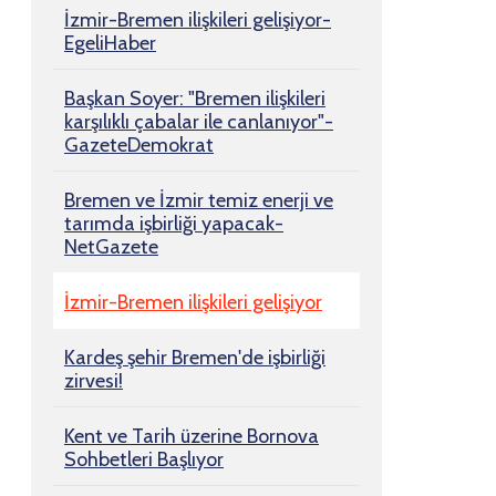
İzmir-Bremen ilişkileri gelişiyor-
EgeliHaber
Başkan Soyer: "Bremen ilişkileri
karşılıklı çabalar ile canlanıyor"-
GazeteDemokrat
Bremen ve İzmir temiz enerji ve
tarımda işbirliği yapacak-
NetGazete
İzmir-Bremen ilişkileri gelişiyor
Kardeş şehir Bremen'de işbirliği
zirvesi!
Kent ve Tarih üzerine Bornova
Sohbetleri Başlıyor