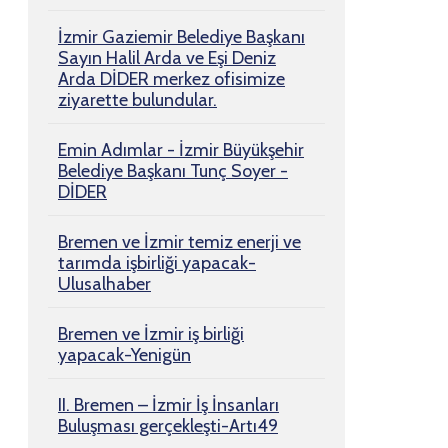
İzmir Gaziemir Belediye Başkanı
Sayın Halil Arda ve Eşi Deniz
Arda DİDER merkez ofisimize
ziyarette bulundular.
Emin Adımlar - İzmir Büyükşehir
Belediye Başkanı Tunç Soyer -
DİDER
Bremen ve İzmir temiz enerji ve
tarımda işbirliği yapacak-
Ulusalhaber
Bremen ve İzmir iş birliği
yapacak-Yenigün
II. Bremen – İzmir İş İnsanları
Buluşması gerçekleşti-Artı49