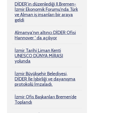
DİDER’in düzenlediği II.Bremen-
İzmir Ekonomik Forumu'nda Türk
ve Alman iş insanları bir araya
geldi
Almanya'nın altıncı DİDER Ofisi
Hannover ' da açılıyor
İzmir Tarihi Liman Kenti
UNESCO DÜNYA MİRASI
yolunda
İzmir Büyükşehir Belediyesi,
DİDER İle İşbirliği ve dayanışma
protokolü İmzaladı.
İzmir Ofis Başkanları Bremen’de
Toplandı