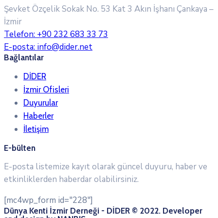
Şevket Özçelik Sokak No. 53 Kat 3 Akın İşhanı
Çankaya –
İzmir
Telefon:
+90 232 683 33 73
E-posta:
info@dider.net
Bağlantılar
DİDER
İzmir Ofisleri
Duyurular
Haberler
İletişim
E-bülten
E-posta listemize kayıt olarak güncel duyuru, haber ve
etkinliklerden haberdar olabilirsiniz.
[mc4wp_form id="228"]
Dünya Kenti İzmir Derneği - DİDER © 2022. Developer