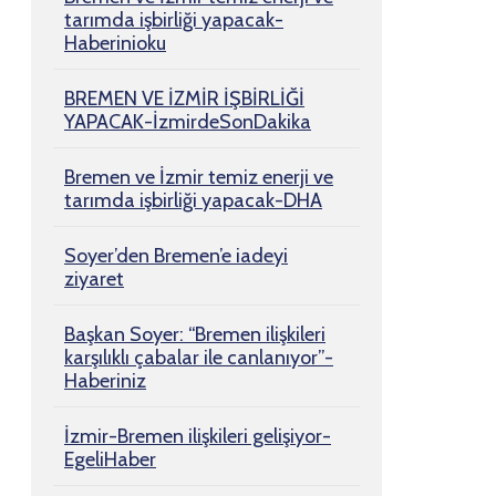
tarımda işbirliği yapacak-
Haberinioku
BREMEN VE İZMİR İŞBİRLİĞİ
YAPACAK-İzmirdeSonDakika
Bremen ve İzmir temiz enerji ve
tarımda işbirliği yapacak-DHA
Soyer’den Bremen’e iadeyi
ziyaret
Başkan Soyer: “Bremen ilişkileri
karşılıklı çabalar ile canlanıyor”-
Haberiniz
İzmir-Bremen ilişkileri gelişiyor-
EgeliHaber