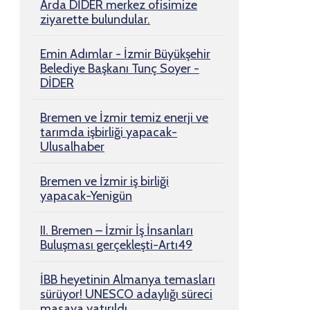
Arda DİDER merkez ofisimize
ziyarette bulundular.
Emin Adımlar - İzmir Büyükşehir
Belediye Başkanı Tunç Soyer -
DİDER
Bremen ve İzmir temiz enerji ve
tarımda işbirliği yapacak-
Ulusalhaber
Bremen ve İzmir iş birliği
yapacak-Yenigün
II. Bremen – İzmir İş İnsanları
Buluşması gerçekleşti-Artı49
İBB heyetinin Almanya temasları
sürüyor! UNESCO adaylığı süreci
masaya yatırıldı