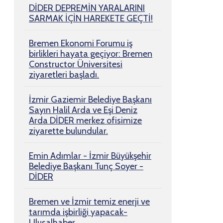
DİDER DEPREMİN YARALARINI
SARMAK İÇİN HAREKETE GEÇTİ!
Bremen Ekonomi Forumu iş
birlikleri hayata geçiyor: Bremen
Constructor Üniversitesi
ziyaretleri başladı.
İzmir Gaziemir Belediye Başkanı
Sayın Halil Arda ve Eşi Deniz
Arda DİDER merkez ofisimize
ziyarette bulundular.
Emin Adımlar - İzmir Büyükşehir
Belediye Başkanı Tunç Soyer -
DİDER
Bremen ve İzmir temiz enerji ve
tarımda işbirliği yapacak-
Ulusalhaber