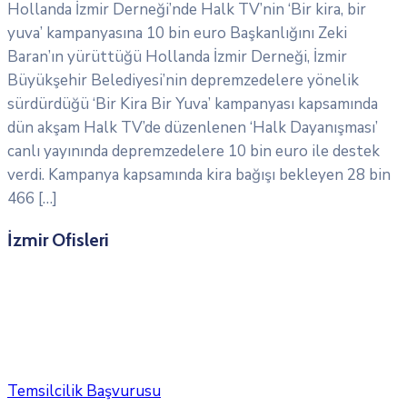
Hollanda İzmir Derneği’nde Halk TV’nin ‘Bir kira, bir
yuva’ kampanyasına 10 bin euro Başkanlığını Zeki
Baran’ın yürüttüğü Hollanda İzmir Derneği, İzmir
Büyükşehir Belediyesi’nin depremzedelere yönelik
sürdürdüğü ‘Bir Kira Bir Yuva’ kampanyası kapsamında
dün akşam Halk TV’de düzenlenen ‘Halk Dayanışması’
canlı yayınında depremzedelere 10 bin euro ile destek
verdi. Kampanya kapsamında kira bağışı bekleyen 28 bin
466 […]
İzmir Ofisleri
Dünya Kenti İzmir Derneği (DİDER), dünyanın çeşitli
ülkelerinde açtığı İzmir Ofisleri aracılığıyla uluslararası
tanıtım ve lobicilik faaliyetleri yürüterek kent
ekonomisine katkı sağlamayı amaçlamaktadır.
Temsilcilik Başvurusu