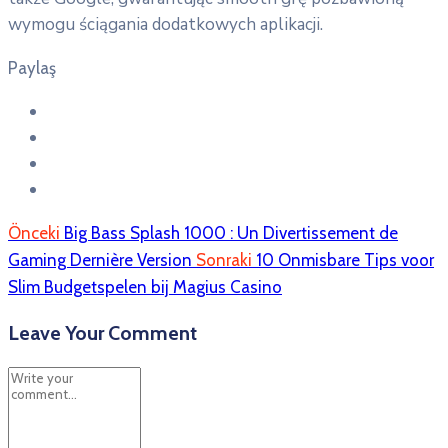
wymogu ściągania dodatkowych aplikacji.
Paylaş
Önceki
Big Bass Splash 1000 : Un Divertissement de
Gaming Dernière Version
Sonraki
10 Onmisbare Tips voor
Slim Budgetspelen bij Magius Casino
Leave Your Comment