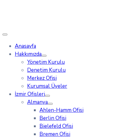
Anasayfa
Hakkımızda
Yönetim Kurulu
Denetim Kurulu
Merkez Ofisi
Kurumsal Üyeler
İzmir Ofisleri
Almanya
Ahlen-Hamm Ofisi
Berlin Ofisi
Bielefeld Ofisi
Bremen Ofisi