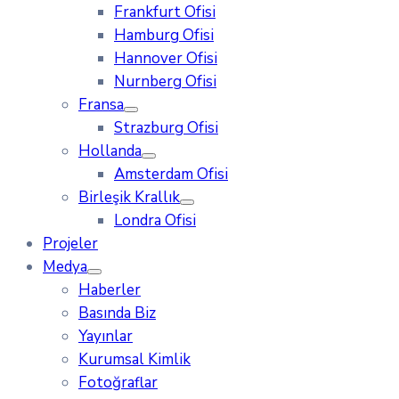
Frankfurt Ofisi
Hamburg Ofisi
Hannover Ofisi
Nurnberg Ofisi
Fransa
Strazburg Ofisi
Hollanda
Amsterdam Ofisi
Birleşik Krallık
Londra Ofisi
Projeler
Medya
Haberler
Basında Biz
Yayınlar
Kurumsal Kimlik
Fotoğraflar