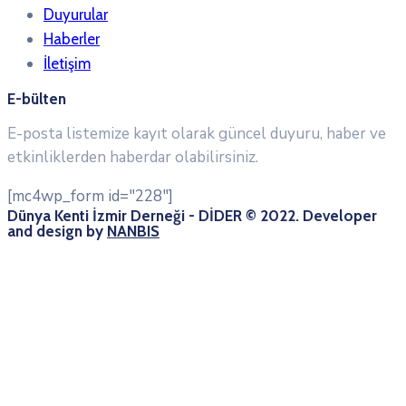
Duyurular
Haberler
İletişim
E-bülten
E-posta listemize kayıt olarak güncel duyuru, haber ve
etkinliklerden haberdar olabilirsiniz.
[mc4wp_form id="228"]
Dünya Kenti İzmir Derneği - DİDER © 2022. Developer
and design by
NANBIS