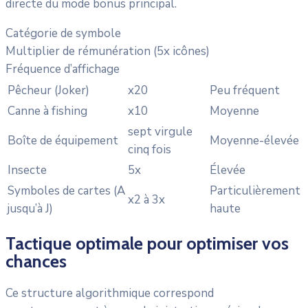
directe du mode bonus principal.
Catégorie de symbole
Multiplier de rémunération (5x icônes)
Fréquence d’affichage
Pêcheur (Joker)
x20
Peu fréquent
Canne à fishing
x10
Moyenne
sept virgule
Boîte de équipement
Moyenne-élevée
cinq fois
Insecte
5x
Élevée
Symboles de cartes (A
Particulièrement
x2 à 3x
jusqu’à J)
haute
Tactique optimale pour optimiser vos
chances
Ce structure algorithmique correspond