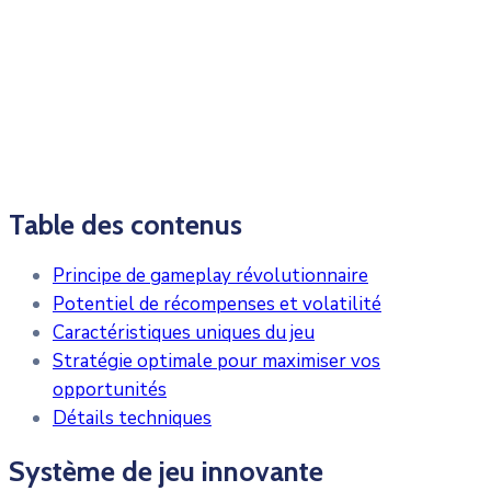
Table des contenus
Principe de gameplay révolutionnaire
Potentiel de récompenses et volatilité
Caractéristiques uniques du jeu
Stratégie optimale pour maximiser vos
opportunités
Détails techniques
Système de jeu innovante