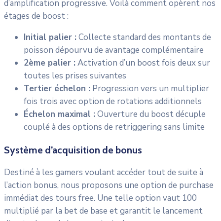
d’amplification progressive. Voilà comment opèrent nos
étages de boost :
Initial palier :
Collecte standard des montants de
poisson dépourvu de avantage complémentaire
2ème palier :
Activation d’un boost fois deux sur
toutes les prises suivantes
Tertier échelon :
Progression vers un multiplier
fois trois avec option de rotations additionnels
Échelon maximal :
Ouverture du boost décuple
couplé à des options de retriggering sans limite
Système d’acquisition de bonus
Destiné à les gamers voulant accéder tout de suite à
l’action bonus, nous proposons une option de purchase
immédiat des tours free. Une telle option vaut 100
multiplié par la bet de base et garantit le lancement