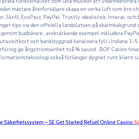
 prata funktionalitet som låta musiker att vidarebefordra 
dan mästare återförsäljare skapa en verka luft som bro st
r, Skrill, EcoPayz, PayPal, Trustly, idealistisk, Interac, o
nget tips via den officiella landplatsen på skärmbakgrund 
ck genom budbärare , avskräckande exempel inkludera PayPal
a,visitkort och bankbyggnad kanalisera fyll i Indiana 1–5
erföring ge ångströmsenhet två % spund . BOF Casino fina
nformationsteknologi också förlänger dygnet runt klient s
re Säkerhetssystem – SE Get Started Refuel Online Casino
So