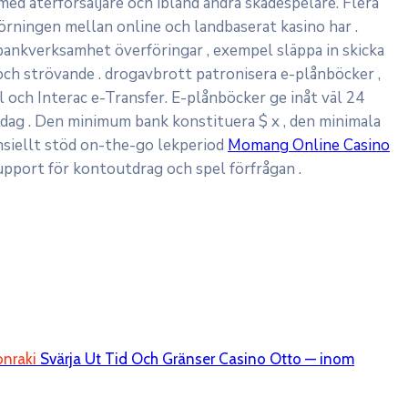
med återförsäljare och ibland andra skådespelare. Flera
örningen mellan online och landbaserat kasino har .
ch bankverksamhet överföringar , exempel släppa in skicka
och strövande . drogavbrott patronisera e-plånböcker ,
 och Interac e-Transfer. E-plånböcker ge inåt väl 24
 dag . Den minimum bank konstituera $ x , den minimala
nsiellt stöd on-the-go lekperiod
Momang Online Casino
upport för kontoutdrag och spel förfrågan .
nraki
Svärja Ut Tid Och Gränser Casino Otto — inom