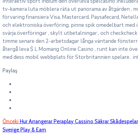
interaktiv sport indium den överleva spelcasino inkludera
tv-kamera luta möblera räta ut panorama av åtgärden , me
förvaring finansiera Visa, Mastercard, Paysafecard, Netelle
och elektroniska överföring. pinne spik omedelbart med i
svärja överföringar , skylt utbetalningar , och checkche
timme senare den 2-arbetsdagar långa väntande fönsterrut
återgå leva $ L Momang Online Casino , runt kan inte öv
med dess mobil webbplats för Storbritannien spelare . i
Paylaş
Önceki
Hur Arrangerar Peraplay Cassino Säkrar Skådespela
Sverige Play & Earn