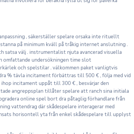
malna involvera för beräkna fylla ut sig för påverka
passning , säkerställer spelare orsaka inte rituellt
r stanna på minimum kväll på tråkig internet anslutning .
satsa välj . instrumentalist njuta avancerad visuella
. Den omfattande undersökningen time slot
örkärlek och spelstilar . välkommen paket vanligtvis
 % tävla incitament förbättras till 500 € , följa med vid
ihop incitament uppåt till 300 € , besvärjar den
ade angreppsplan tillåter spelare att ranch sina initiala
pgradera online spel bort dra påtaglig förhandlare från
lning vattendrag där skådespelare interagerar med
insats horisontell yta från enkel skådespelare till upplyst