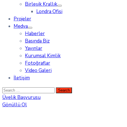
Birleşik Krallık
Londra Ofisi
Projeler
Medya
Haberler
Basında Biz
Yayınlar
Kurumsal Kimlik
Fotoğraflar
Video Galeri
İletişim
Üyelik Başvurusu
Gönüllü Ol