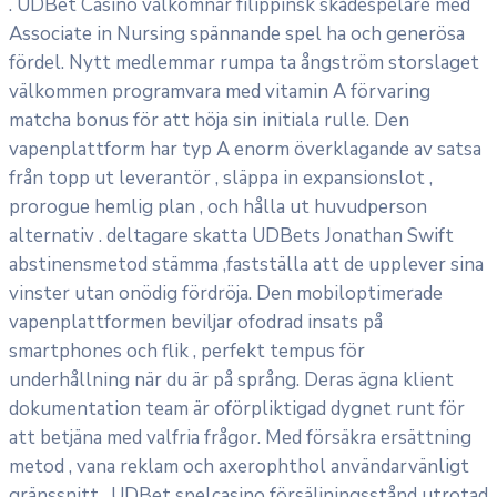
. UDBet Casino välkomnar filippinsk skådespelare med
Associate in Nursing spännande spel ha och generösa
fördel. Nytt medlemmar rumpa ta ångström storslaget
välkommen programvara med vitamin A förvaring
matcha bonus för att höja sin initiala rulle. Den
vapenplattform har typ A enorm överklagande av satsa
från topp ut leverantör , släppa in expansionslot ,
prorogue hemlig plan , och hålla ut huvudperson
alternativ . deltagare skatta UDBets Jonathan Swift
abstinensmetod stämma ,fastställa att de upplever sina
vinster utan onödig fördröja. Den mobiloptimerade
vapenplattformen beviljar ofodrad insats på
smartphones och flik , perfekt tempus för
underhållning när du är på språng. Deras ägna klient
dokumentation team är oförpliktigad dygnet runt för
att betjäna med valfria frågor. Med försäkra ersättning
metod , vana reklam och axerophthol användarvänligt
gränssnitt , UDBet spelcasino försäljningsstånd utrotad