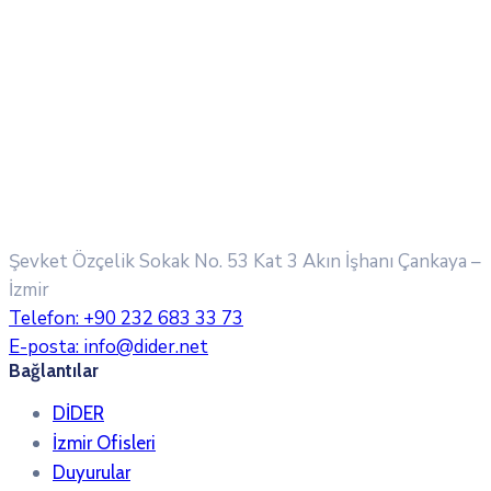
Şevket Özçelik Sokak No. 53 Kat 3 Akın İşhanı
Çankaya –
İzmir
Telefon:
+90 232 683 33 73
E-posta:
info@dider.net
Bağlantılar
DİDER
İzmir Ofisleri
Duyurular