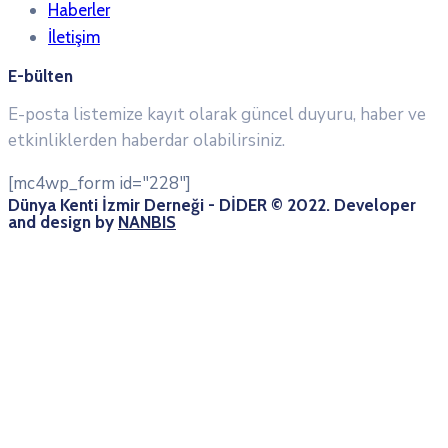
Haberler
İletişim
E-bülten
E-posta listemize kayıt olarak güncel duyuru, haber ve
etkinliklerden haberdar olabilirsiniz.
[mc4wp_form id="228"]
Dünya Kenti İzmir Derneği - DİDER © 2022. Developer
and design by
NANBIS