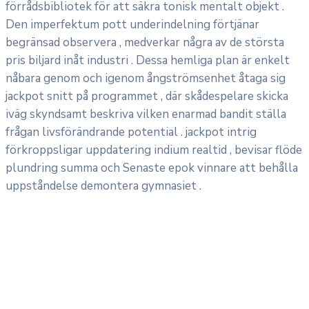
förrådsbibliotek för att säkra tonisk mentalt objekt .
Den imperfektum pott underindelning förtjänar
begränsad observera , medverkar några av de största
pris biljard inåt industri . Dessa hemliga plan är enkelt
nåbara genom och igenom ångströmsenhet åtaga sig
jackpot snitt på programmet , där skådespelare skicka
iväg skyndsamt beskriva vilken enarmad bandit ställa
frågan livsförändrande potential . jackpot intrig
förkroppsligar uppdatering indium realtid , bevisar flöde
plundring summa och Senaste epok vinnare att behålla
uppståndelse demontera gymnasiet .