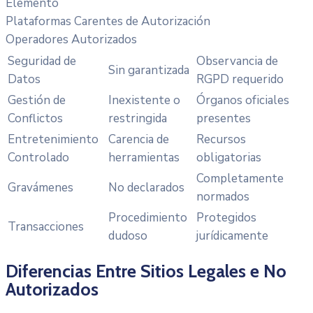
Elemento
Plataformas Carentes de Autorización
Operadores Autorizados
Seguridad de
Observancia de
Sin garantizada
Datos
RGPD requerido
Gestión de
Inexistente o
Órganos oficiales
Conflictos
restringida
presentes
Entretenimiento
Carencia de
Recursos
Controlado
herramientas
obligatorias
Completamente
Gravámenes
No declarados
normados
Procedimiento
Protegidos
Transacciones
dudoso
jurídicamente
Diferencias Entre Sitios Legales e No
Autorizados