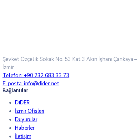
Şevket Özçelik Sokak No. 53 Kat 3 Akın İşhanı
Çankaya –
İzmir
Telefon:
+90 232 683 33 73
E-posta:
info@dider.net
Bağlantılar
DİDER
İzmir Ofisleri
Duyurular
Haberler
İletişim