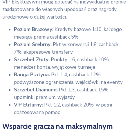
VIP Ekskluzywni mogą polegać na indywidualne premie
zaadaptowane do własnych upodobań oraz nagrody
urodzinowe o dużej wartości.
Poziom Brązowy:
Kredyty bazowe 1:10, każdego
miesiąca premia cashback 5%
Poziom Srebrny:
Pkt w konwersji 1:8, cashback
7%, ekspresowe transfery
Szczebel Złoty:
Punkty 1:6, cashback 10%,
menedżer konta, wyjątkowe turnieje
Ranga Platyna:
Pkt 1:4, cashback 12%,
podwyższone ograniczenia, wejściówki na eventy
Szczebel Diamond:
Pkt 1:3, cashback 15%,
upominki premium, wyjazdy
VIP Elitarny:
Pkt 1:2, cashback 20%, w pełni
dostosowana pomoc
Wsparcie gracza na maksymalnym