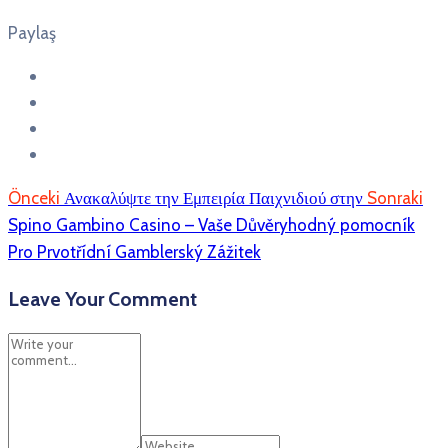
Paylaş
Önceki
Ανακαλύψτε την Εμπειρία Παιχνιδιού στην
Sonraki
Spino Gambino Casino – Vaše Důvěryhodný pomocník
Pro Prvotřídní Gamblerský Zážitek
Leave Your Comment