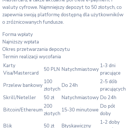
waluty cyfrowe. Najmniejszy depozyt to 50 złotych, co
zapewnia swoją platformę dostępną dla użytkowników
o zróżnicowanych fundusze.
Forma wpłaty
Najniższy wpłata
Okres przetwarzania depozytu
Termin realizacji wycofania
Karty
1-3 dni
50 PLN
Natychmiastowy
Visa/Mastercard
pracujące
100
2-5 dób
Przelew bankowy
Do 24h
złotych
pracujących
Skrill/Neteller
50 zł
Natychmiastowy
Do 24h
200
Do pół
Bitcoin/Ethereum
15-30 minutowe
złotych
doby
1-2 doby
Blik
50 zł
Błyskawiczny