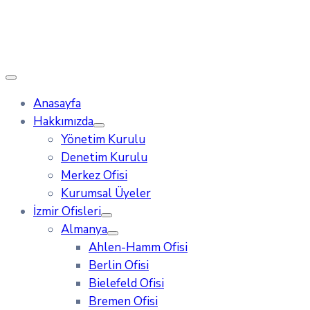
Anasayfa
Hakkımızda
Yönetim Kurulu
Denetim Kurulu
Merkez Ofisi
Kurumsal Üyeler
İzmir Ofisleri
Almanya
Ahlen-Hamm Ofisi
Berlin Ofisi
Bielefeld Ofisi
Bremen Ofisi