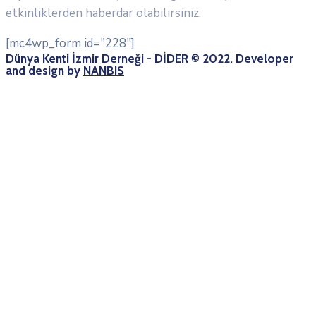
etkinliklerden haberdar olabilirsiniz.
[mc4wp_form id="228"]
Dünya Kenti İzmir Derneği - DİDER © 2022. Developer
and design by
NANBIS