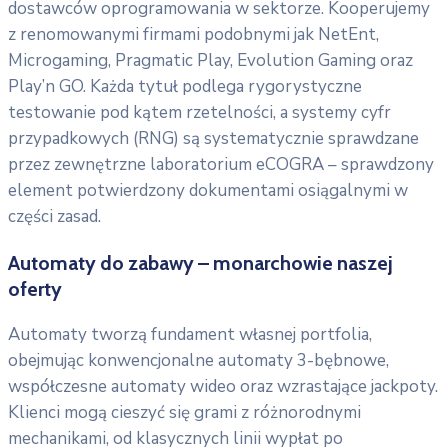
dostawców oprogramowania w sektorze. Kooperujemy
z renomowanymi firmami podobnymi jak NetEnt,
Microgaming, Pragmatic Play, Evolution Gaming oraz
Play’n GO. Każda tytuł podlega rygorystyczne
testowanie pod kątem rzetelności, a systemy cyfr
przypadkowych (RNG) są systematycznie sprawdzane
przez zewnętrzne laboratorium eCOGRA – sprawdzony
element potwierdzony dokumentami osiągalnymi w
części zasad.
Automaty do zabawy – monarchowie naszej
oferty
Automaty tworzą fundament własnej portfolia,
obejmując konwencjonalne automaty 3-bębnowe,
współczesne automaty wideo oraz wzrastające jackpoty.
Klienci mogą cieszyć się grami z różnorodnymi
mechanikami, od klasycznych linii wypłat po