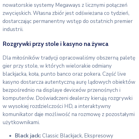
nowatorskie systemy Megaways z licznymi połączeń
zwycięskich. Własna zbiór jest odświeżana co tydzień,
dostarczając permanentny wstęp do ostatnich premier
industrii.
Rozgrywki przy stole i kasyno na żywca
Dla miłośników tradycji opracowaliśmy obszerną paletę
gier przy stole, w których wielorakie odmiany
blackjacka, koła, punto banco oraz pokera. Część live
kasyno dostarcza autentyczną aurę lądowych obiektów
bezpośrednio na displaye deviceów przenośnych i
komputerów. Doświadczeni dealerzy kierują rozgrywki
w wysokiej rozdzielczości HD, a interaktywny
komunikator daje możliwość na rozmowę z pozostałymi
użytkownikami.
Black jack:
Classic Blackjack, Ekspresowy