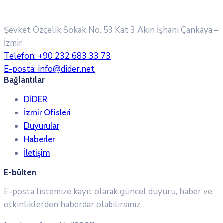
Şevket Özçelik Sokak No. 53 Kat 3 Akın İşhanı
Çankaya –
İzmir
Telefon:
+90 232 683 33 73
E-posta:
info@dider.net
Bağlantılar
DİDER
İzmir Ofisleri
Duyurular
Haberler
İletişim
E-bülten
E-posta listemize kayıt olarak güncel duyuru, haber ve
etkinliklerden haberdar olabilirsiniz.