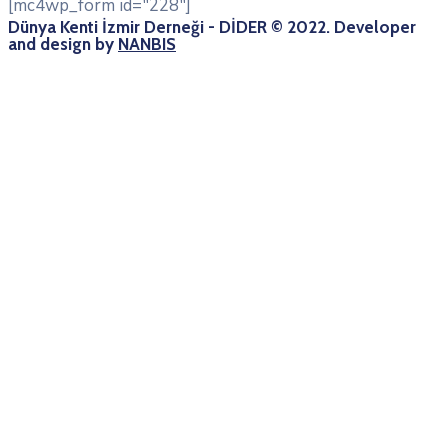
[mc4wp_form id="228"]
Dünya Kenti İzmir Derneği - DİDER © 2022. Developer
and design by
NANBIS