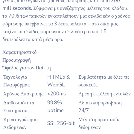
γενιάς που εγγυώνται χρόνους απόκρισης κάτω από 200
milliseconds. Σύμφωνα με ανεξάρτητες μελέτες του κλάδου,
το 70% των παικτών εγκαταλείπουν μια σελίδα εάν ο χρόνος
φόρτωσης υπερβαίνει τα 3 δευτερόλεπτα – στο δικό μας
καζίνο, οι σελίδες φορτώνουν σε λιγότερο από 1.5
δευτερόλεπτα κατά μέσο όρο.
Χαρακτηριστικό
Προδιαγραφή
Όφελος για τον Παίκτη
Τεχνολογία
HTML5 &
Συμβατότητα με όλες τις
Πλατφόρμας
WebGL
συσκευές
Χρόνος Απόκρισης
<200ms
Άμεση εκτέλεση εντολών
Διαθεσιμότητα
99.8%
Αδιάκοπη πρόσβαση
Συστήματος
uptime
24/7
Κρυπτογράφηση
Μέγιστη προστασία
SSL 256-bit
Δεδομένων
δεδομένων