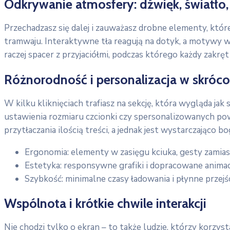
Odkrywanie atmosfery: dźwięk, światło,
Przechadzasz się dalej i zauważasz drobne elementy, któr
tramwaju. Interaktywne tła reagują na dotyk, a motywy wiz
raczej spacer z przyjaciółmi, podczas którego każdy zakr
Różnorodność i personalizacja w skróco
W kilku kliknięciach trafiasz na sekcję, która wygląda ja
ustawienia rozmiaru czcionki czy spersonalizowanych pow
przytłaczania ilością treści, a jednak jest wystarczająco 
Ergonomia: elementy w zasięgu kciuka, gesty zamiast
Estetyka: responsywne grafiki i dopracowane animac
Szybkość: minimalne czasy ładowania i płynne przejśc
Wspólnota i krótkie chwile interakcji
Nie chodzi tylko o ekran – to także ludzie, którzy korzys