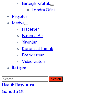
Birleşik Krallık
Londra Ofisi
Projeler
Medya
Haberler
Basında Biz
Yayınlar
Kurumsal Kimlik
Fotoğraflar
Video Galeri
İletişim
Üyelik Başvurusu
Gönüllü Ol