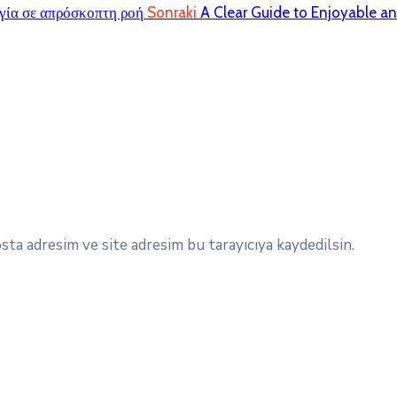
ωγία σε απρόσκοπτη ροή
Sonraki
A Clear Guide to Enjoyable a
ta adresim ve site adresim bu tarayıcıya kaydedilsin.