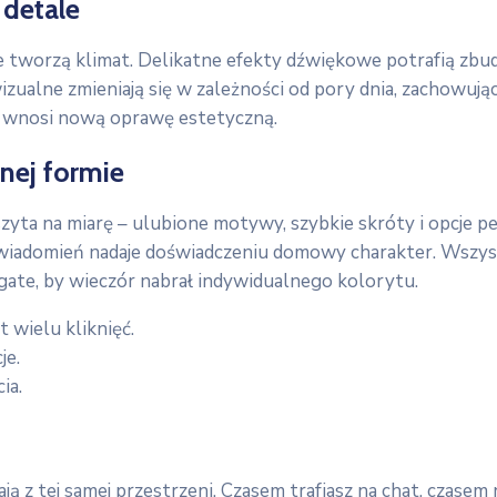
 detale
e tworzą klimat. Delikatne efekty dźwiękowe potrafią zbud
ualne zmieniają się w zależności od pory dnia, zachowując 
ęt wnosi nową oprawę estetyczną.
nej formie
k szyta na miarę – ulubione motywy, szybkie skróty i opcje 
iadomień nadaje doświadczeniu domowy charakter. Wszystko
bogate, by wieczór nabrał indywidualnego kolorytu.
 wielu kliknięć.
je.
ia.
tają z tej samej przestrzeni. Czasem trafiasz na chat, czas