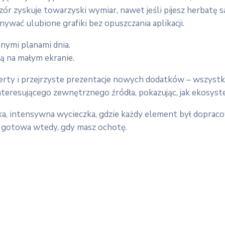
eczór zyskuje towarzyski wymiar, nawet jeśli pijesz herbatę
wać ulubione grafiki bez opuszczania aplikacji.
nnymi planami dnia.
ją na małym ekranie.
, oferty i przejrzyste prezentacje nowych dodatków – wsz
 interesującego zewnętrznego źródła, pokazując, jak ekosyst
ótka, intensywna wycieczka, gdzie każdy element był doprac
– gotowa wtedy, gdy masz ochotę.