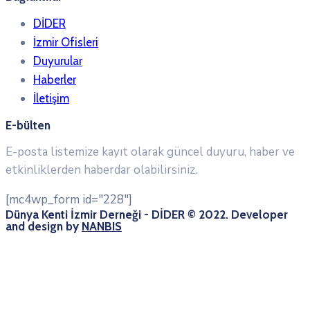
DİDER
İzmir Ofisleri
Duyurular
Haberler
İletişim
E-bülten
E-posta listemize kayıt olarak güncel duyuru, haber ve
etkinliklerden haberdar olabilirsiniz.
[mc4wp_form id="228"]
Dünya Kenti İzmir Derneği - DİDER © 2022. Developer
and design by
NANBIS