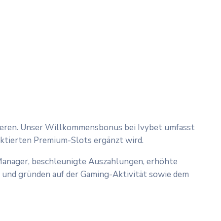
ieren. Unser Willkommensbonus bei Ivybet umfasst
lektierten Premium-Slots ergänzt wird.
Manager, beschleunigte Auszahlungen, erhöhte
et und gründen auf der Gaming-Aktivität sowie dem