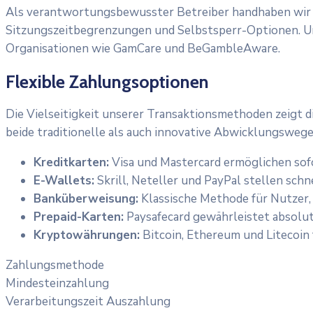
Als verantwortungsbewusster Betreiber handhaben wir Sp
Sitzungszeitbegrenzungen und Selbstsperr-Optionen. U
Organisationen wie GamCare und BeGambleAware.
Flexible Zahlungsoptionen
Die Vielseitigkeit unserer Transaktionsmethoden zeigt d
beide traditionelle als auch innovative Abwicklungswege
Kreditkarten:
Visa und Mastercard ermöglichen sofo
E-Wallets:
Skrill, Neteller und PayPal stellen sc
Banküberweisung:
Klassische Methode für Nutzer,
Prepaid-Karten:
Paysafecard gewährleistet absolu
Kryptowährungen:
Bitcoin, Ethereum und Litecoin 
Zahlungsmethode
Mindesteinzahlung
Verarbeitungszeit Auszahlung