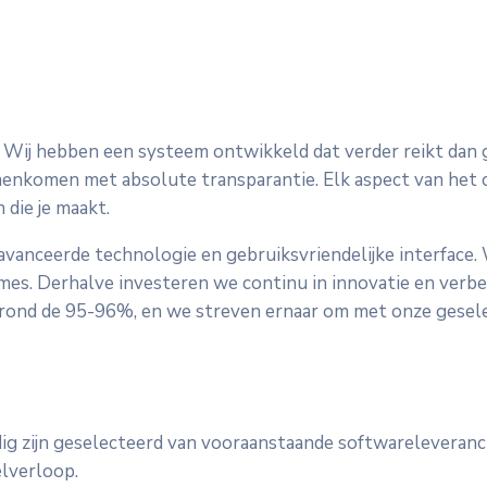
 Wij hebben een systeem ontwikkeld dat verder reikt dan 
nkomen met absolute transparantie. Elk aspect van het c
 die je maakt.
eavanceerde technologie en gebruiksvriendelijke interfac
ames. Derhalve investeren we continu in innovatie en verb
n rond de 95-96%, en we streven ernaar om met onze gesel
ldig zijn geselecteerd van vooraanstaande softwareleveranc
lverloop.