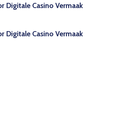
 Digitale Casino Vermaak
 Digitale Casino Vermaak