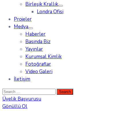
Birleşik Krallık
Londra Ofisi
Projeler
Medya
Haberler
Basında Biz
Yayınlar
Kurumsal Kimlik
Fotoğraflar
Video Galeri
İletişim
Üyelik Başvurusu
Gönüllü Ol