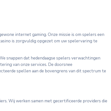
gewone internet gaming. Onze missie is om spelers een
asino is zorgvuldig opgezet om uw spelervaring te
e. We snappen dat hedendaagse spelers verwachtingen
etering van onze services. De doorsnee
ecteerde spellen aan de bovengrens van dit spectrum te
iers. Wij werken samen met gecertificeerde providers die