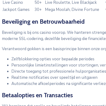
Live Casino
50+
Live Roulette, Live Blackjack
Jackpot Games
30+
Mega Moolah, Divine Fortune
Beveiliging en Betrouwbaarheid
Beveiliging is bij ons casino voorop. We hanteren stren
moderne SSL-codering, dezelfde beveiliging die financiël
Verantwoord gokken is een basisprincipe binnen onze or
Zelfblokkering opties voor bepaalde periodes
Persoonlijke limietinstellingen voor stortingen, verl
Directe toegang tot professionele hulporganisaties
Realtime notificaties over speeltijd en uitgaven
Automatische afkoelperiodes na significante verlie
Betaalopties en Transacties