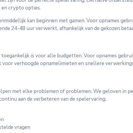
ieel zijn voor de perfecte spelervaring. Derhalve onderst
 en crypto opties.
 onmiddellijk kan beginnen met gamen. Voor opnames gebru
de 24-48 uur verwerkt, afhankelijk van de gekozen beta
no toegankelijk is voor alle budgetten. Voor opnames geb
ak voor verhoogde opnamelimieten en snellere verwerkings
elpen met elke problemen of problemen. We geloven in per
ontinu aan de verbeteren van de spelervaring.
en
stelde vragen