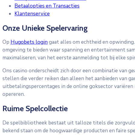
Betaalopties en Transacties
Klantenservice
Onze Unieke Spelervaring
Op
Hugobets login
gaat alles om echtheid en opwinding.
omgeving te bieden waar spanning en entertainment same
maximaliseren, van het eerste aanmelding tot bij elke spin
Ons casino onderscheidt zich door een combinatie van g
stellen die verder reiken dan alleen het aanbieden van g
uitbetalingspercentages in de online goksector variëre
opereren.
Ruime Spelcollectie
De spelbibliotheek bestaat uit talloze titels die zorgvu
bekend staan om de hoogwaardige producten en faire spe