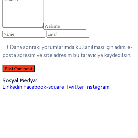
Daha sonraki yorumlarımda kullanılması için adım, e-
posta adresim ve site adresim bu tarayıcıya kaydedilsin.
Sosyal Medya:
Linkedin
Facebook-square
Twitter
Instagram