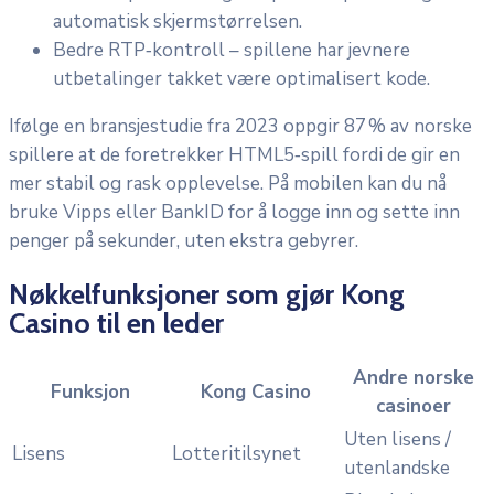
automatisk skjermstørrelsen.
Bedre RTP‑kontroll – spillene har jevnere
utbetalinger takket være optimalisert kode.
Ifølge en bransjestudie fra 2023 oppgir 87 % av norske
spillere at de foretrekker HTML5‑spill fordi de gir en
mer stabil og rask opplevelse. På mobilen kan du nå
bruke Vipps eller BankID for å logge inn og sette inn
penger på sekunder, uten ekstra gebyrer.
Nøkkelfunksjoner som gjør Kong
Casino til en leder
Andre norske
Funksjon
Kong Casino
casinoer
Uten lisens /
Lisens
Lotteritilsynet
utenlandske