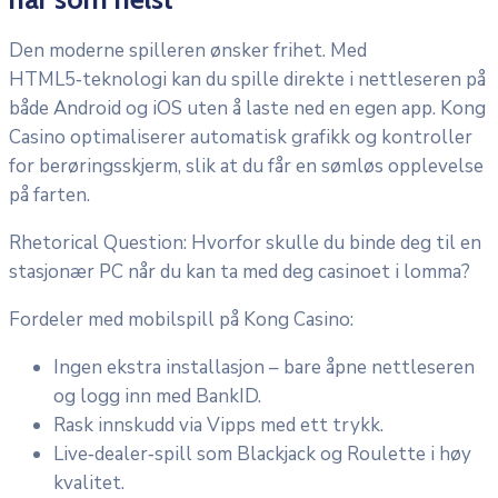
Den moderne spilleren ønsker frihet. Med
HTML5‑teknologi kan du spille direkte i nettleseren på
både Android og iOS uten å laste ned en egen app. Kong
Casino optimaliserer automatisk grafikk og kontroller
for berøringsskjerm, slik at du får en sømløs opplevelse
på farten.
Rhetorical Question: Hvorfor skulle du binde deg til en
stasjonær PC når du kan ta med deg casinoet i lomma?
Fordeler med mobilspill på Kong Casino:
Ingen ekstra installasjon – bare åpne nettleseren
og logg inn med BankID.
Rask innskudd via Vipps med ett trykk.
Live‑dealer‑spill som Blackjack og Roulette i høy
kvalitet.