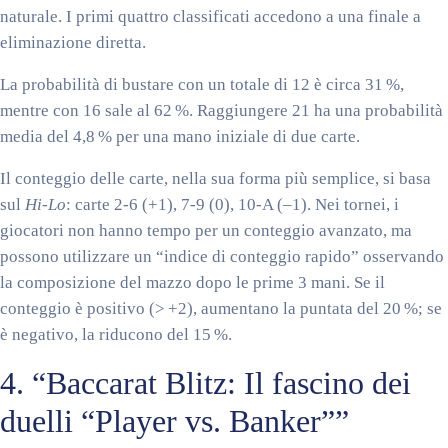
naturale. I primi quattro classificati accedono a una finale a
eliminazione diretta.
La probabilità di bustare con un totale di 12 è circa 31 %,
mentre con 16 sale al 62 %. Raggiungere 21 ha una probabilità
media del 4,8 % per una mano iniziale di due carte.
Il conteggio delle carte, nella sua forma più semplice, si basa
sul
Hi‑Lo
: carte 2‑6 (+1), 7‑9 (0), 10‑A (–1). Nei tornei, i
giocatori non hanno tempo per un conteggio avanzato, ma
possono utilizzare un “indice di conteggio rapido” osservando
la composizione del mazzo dopo le prime 3 mani. Se il
conteggio è positivo (> +2), aumentano la puntata del 20 %; se
è negativo, la riducono del 15 %.
4. “Baccarat Blitz: Il fascino dei
duelli “Player vs. Banker””