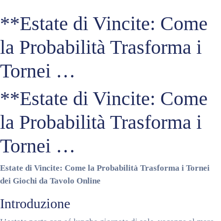
**Estate di Vincite: Come
la Probabilità Trasforma i
Tornei …
**Estate di Vincite: Come
la Probabilità Trasforma i
Tornei …
Estate di Vincite: Come la Probabilità Trasforma i Tornei
dei Giochi da Tavolo Online
Introduzione