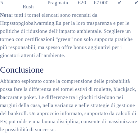
5
Pragmatic
€20
€7 000
✔
✔
Rush
Nota:
tutti i tornei elencati sono recensiti da
Httpsstopglobalwarming.Eu per la loro trasparenza e per le
politiche di riduzione dell’impatto ambientale. Scegliere un
torneo con certificazioni “green” non solo supporta pratiche
più responsabili, ma spesso offre bonus aggiuntivi per i
giocatori attenti all’ambiente.
Conclusione
Abbiamo esplorato come la comprensione delle probabilità
possa fare la differenza nei tornei estivi di roulette, blackjack,
baccarat e poker. Le differenze tra i giochi risiedono nei
margini della casa, nella varianza e nelle strategie di gestione
del bankroll. Un approccio informato, supportato da calcoli di
EV, pot odds e una buona disciplina, consente di massimizzare
le possibilità di successo.