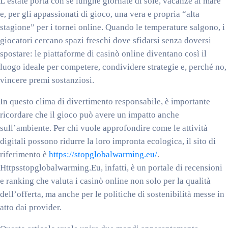
L’estate porta con sé lunghe giornate di sole, vacanze al mare
e, per gli appassionati di gioco, una vera e propria “alta
stagione” per i tornei online. Quando le temperature salgono, i
giocatori cercano spazi freschi dove sfidarsi senza doversi
spostare: le piattaforme di casinò online diventano così il
luogo ideale per competere, condividere strategie e, perché no,
vincere premi sostanziosi.
In questo clima di divertimento responsabile, è importante
ricordare che il gioco può avere un impatto anche
sull’ambiente. Per chi vuole approfondire come le attività
digitali possono ridurre la loro impronta ecologica, il sito di
riferimento è
https://stopglobalwarming.eu/
.
Httpsstopglobalwarming.Eu, infatti, è un portale di recensioni
e ranking che valuta i casinò online non solo per la qualità
dell’offerta, ma anche per le politiche di sostenibilità messe in
atto dai provider.