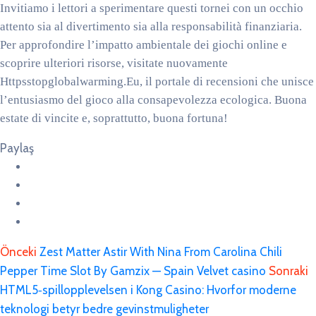
Invitiamo i lettori a sperimentare questi tornei con un occhio
attento sia al divertimento sia alla responsabilità finanziaria.
Per approfondire l’impatto ambientale dei giochi online e
scoprire ulteriori risorse, visitate nuovamente
Httpsstopglobalwarming.Eu, il portale di recensioni che unisce
l’entusiasmo del gioco alla consapevolezza ecologica. Buona
estate di vincite e, soprattutto, buona fortuna!
Paylaş
Önceki
Zest Matter Astir With Nina From Carolina Chili
Pepper Time Slot By Gamzix — Spain Velvet casino
Sonraki
HTML5‑spillopplevelsen i Kong Casino: Hvorfor moderne
teknologi betyr bedre gevinstmuligheter