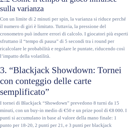
sulla varianza
Con un limite di 2 minuti per spin, la varianza si riduce perché
il numero di giri è limitato. Tuttavia, la pressione del
cronometro può indurre errori di calcolo. I giocatori più esperti
sfruttano il “tempo di pausa” di 5 secondi tra i round per
ricalcolare le probabilità e regolare le puntate, riducendo così
l’impatto della volatilità.
3. “Blackjack Showdown: Tornei
con conteggio delle carte
semplificato”
I tornei di Blackjack “Showdown” prevedono 8 turni da 15
minuti, con un buy‑in medio di €50 e un prize pool di €8 000. I
punti si accumulano in base al valore della mano finale: 1
punto per 18‑20, 2 punti per 21, e 3 punti per blackjack