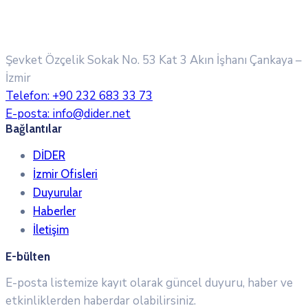
Şevket Özçelik Sokak No. 53 Kat 3 Akın İşhanı
Çankaya –
İzmir
Telefon:
+90 232 683 33 73
E-posta:
info@dider.net
Bağlantılar
DİDER
İzmir Ofisleri
Duyurular
Haberler
İletişim
E-bülten
E-posta listemize kayıt olarak güncel duyuru, haber ve
etkinliklerden haberdar olabilirsiniz.