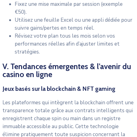
Fixez une mise maximale par session (exemple
€50).
Utilisez une feuille Excel ou une appli dédiée pour
suivre gains/pertes en temps réel.
Révisez votre plan tous les mois selon vos
performances réelles afin d’ajuster limites et
stratégies.
V. Tendances émergentes & l’avenir du
casino en ligne
Jeux basés sur la blockchain & NFT gaming
Les plateformes qui intègrent la blockchain offrent une
transparence totale grâce aux contrats intelligents qui
enregistrent chaque spin ou main dans un registre
immuable accessible au public. Cette technologie
élimine pratiquement toute suspicion concernant la