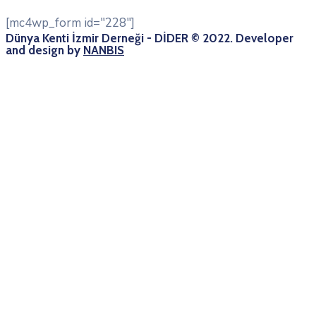
[mc4wp_form id="228"]
Dünya Kenti İzmir Derneği - DİDER © 2022. Developer
and design by
NANBIS