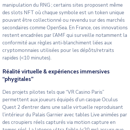
manipulation du RNG ; certains sites proposent même
des slots NFT où chaque symbole est un token unique
pouvant être collectionné ou revendu sur des marchés
secondaires comme OpenSea. En France, ces innovations
restent encadrées par l’AMF qui surveille notamment la
conformité aux règles anti‑blanchiment liées aux
cryptomonnaies utilisées pour les dépôts/retraits
rapides (<10 minutes).
Réalité virtuelle & expériences immersives
“phygitales”
Des projets pilotes tels que “VR Casino Paris”
permettent aux joueurs équipés d’un casque Oculus
Quest 2 d’entrer dans une salle virtuelle reproduisant
l’intérieur du Palais Garnier avec tables Live animées par
des croupiers réels capturés via motion capture en
temps réel. La latence ultra‑faible (<20 ms) assure que