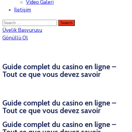
Video Galeri
İletişim
Üyelik Başvurusu
Gönüllü Ol
Guide complet du casino en ligne –
Tout ce que vous devez savoir
Guide complet du casino en ligne –
Tout ce que vous devez savoir
Guide complet du casino en ligne –
Tout ce que vous devez savoir