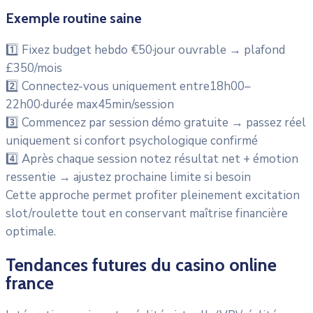
Exemple routine saine
1️⃣ Fixez budget hebdo €50·jour ouvrable → plafond
£350/mois
2️⃣ Connectez-vous uniquement entre18h00–
22h00·durée max45min/session
3️⃣ Commencez par session démo gratuite → passez réel
uniquement si confort psychologique confirmé
4️⃣ Après chaque session notez résultat net + émotion
ressentie → ajustez prochaine limite si besoin
Cette approche permet profiter pleinement excitation
slot/roulette tout en conservant maîtrise financière
optimale.
Tendances futures du casino online
france