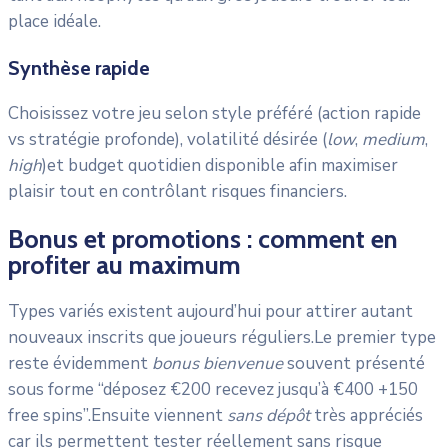
place idéale.​
Synthèse rapide
Choisissez votre jeu selon style préféré (action rapide
vs stratégie profonde), volatilité désirée (
low
,
medium
,
high
)​et budget quotidien disponible afin maximiser
plaisir tout en contrôlant risques financiers.
Bonus et promotions : comment en
profiter au maximum
Types variés existent aujourd’hui pour attirer autant
nouveaux inscrits que joueurs réguliers.Le premier type
reste évidemment
bonus bienvenue
souvent présenté
sous forme “déposez €200 recevez jusqu’à €400 +150
free spins”.Ensuite viennent
sans dépôt
très appréciés
car ils permettent tester réellement sans risque