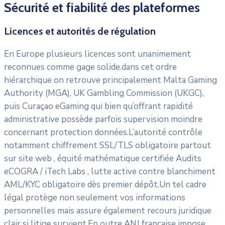
Sécurité et fiabilité des plateformes
Licences et autorités de régulation
En Europe plusieurs licences sont unanimement
reconnues comme gage solide.dans cet ordre
hiérarchique on retrouve principalement Malta Gaming
Authority (MGA), UK Gambling Commission (UKGC),
puis Curaçao eGaming qui bien qu’offrant rapidité
administrative possède parfois supervision moindre
concernant protection données.L’autorité contrôle
notamment chiffrement SSL/TLS obligatoire partout
sur site web , équité mathématique certifiée Audits
eCOGRA / iTech Labs , lutte active contre blanchiment
AML/KYC obligatoire dès premier dépôt.Un tel cadre
légal protège non seulement vos informations
personnelles mais assure également recours juridique
clair si litige survient.En outre ANJ française impose