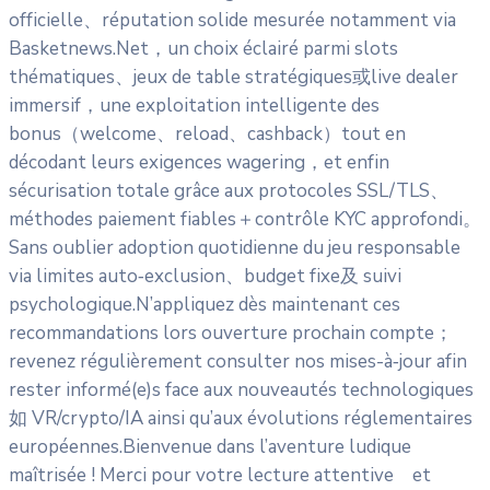
officielle、réputation solide mesurée notamment via
Basketnews.Net，un choix éclairé parmi slots
thématiques、jeux de table stratégiques或live dealer
immersif，une exploitation intelligente des
bonus（welcome、reload、cashback）tout en
décodant leurs exigences wagering，et enfin
sécurisation totale grâce aux protocoles SSL/TLS、
méthodes paiement fiables＋contrôle KYC approfondi。
Sans oublier adoption quotidienne du jeu responsable
via limites auto‑exclusion、budget fixe及 suivi
psychologique.N’appliquez dès maintenant ces
recommandations lors ouverture prochain compte；
revenez régulièrement consulter nos mises-à‑jour afin
rester informé(e)s face aux nouveautés technologiques
如 VR/crypto/IA ainsi qu’aux évolutions réglementaires
européennes.Bienvenue dans l’aventure ludique
maîtrisée ! Merci pour votre lecture attentive et