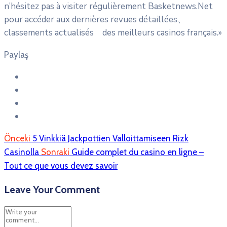
n’hésitez pas à visiter régulièrement Basketnews.Net
pour accéder aux dernières revues détaillées、
classements actualisés des meilleurs casinos français.»
Paylaş
Önceki
5 Vinkkiä Jackpottien Valloittamiseen Rizk
Casinolla
Sonraki
Guide complet du casino en ligne –
Tout ce que vous devez savoir
Leave Your Comment