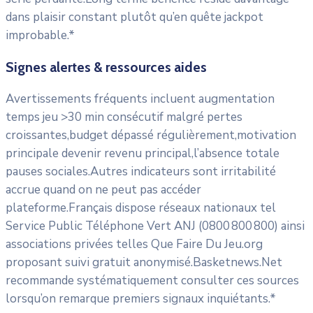
dans plaisir constant plutôt qu’en quête jackpot
improbable.*
Signes alertes & ressources aides
Avertissements fréquents incluent augmentation
temps jeu >30 min consécutif malgré pertes
croissantes,budget dépassé régulièrement,motivation
principale devenir revenu principal,l’absence totale
pauses sociales.Autres indicateurs sont irritabilité
accrue quand on ne peut pas accéder
plateforme.Français dispose réseaux nationaux tel
Service Public Téléphone Vert ANJ (0800 800 800) ainsi
associations privées telles Que Faire Du Jeu.org
proposant suivi gratuit anonymisé.Basketnews.Net
recommande systématiquement consulter ces sources
lorsqu’on remarque premiers signaux inquiétants.*