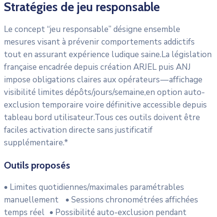
Stratégies de jeu responsable
Le concept “jeu responsable” désigne ensemble
mesures visant à prévenir comportements addictifs
tout en assurant expérience ludique saine.La législation
française encadrée depuis création ARJEL puis ANJ
impose obligations claires aux opérateurs — affichage
visibilité limites dépôts/jours/semaine,en option auto-
exclusion temporaire voire définitive accessible depuis
tableau bord utilisateur.Tous ces outils doivent être
faciles activation directe sans justificatif
supplémentaire.*
Outils proposés
• Limites quotidiennes/maximales paramétrables
manuellement • Sessions chronométrées affichées
temps réel • Possibilité auto-exclusion pendant