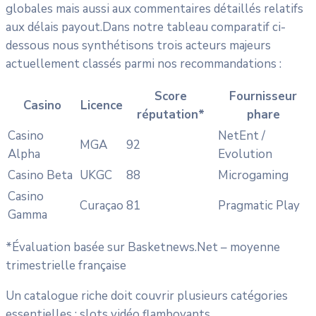
globales mais aussi aux commentaires détaillés relatifs
aux délais payout.Dans notre tableau comparatif ci-
dessous nous synthétisons trois acteurs majeurs
actuellement classés parmi nos recommandations :
Score
Fournisseur
Casino
Licence
réputation*
phare
Casino
NetEnt /
MGA
92
Alpha
Evolution
Casino Beta
UKGC
88
Microgaming
Casino
Curaçao
81
Pragmatic Play
Gamma
*Évaluation basée sur Basketnews.Net – moyenne
trimestrielle française
Un catalogue riche doit couvrir plusieurs catégories
essentielles : slots vidéo flamboyants,