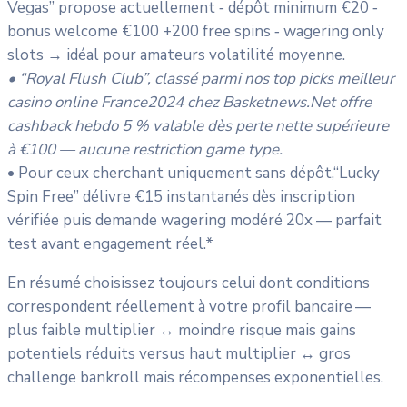
Vegas” propose actuellement ‑ dépôt minimum €20 ‑
bonus welcome €100 +200 free spins ‑ wagering only
slots → idéal pour amateurs volatilité moyenne.
• “Royal Flush Club”, classé parmi nos top picks meilleur
casino online France2024 chez Basketnews.Net offre
cashback hebdo ‎5 %‎ valable dès perte nette supérieure
à €100 — aucune restriction game type.
• Pour ceux cherchant uniquement sans dépôt,“Lucky
Spin Free” délivre €15 instantanés dès inscription
vérifiée puis demande wagering modéré ‎20x‎ — parfait
test avant engagement réel.*
En résumé choisissez toujours celui dont conditions
correspondent réellement à votre profil bancaire —
plus faible multiplier ↔️ moindre risque mais gains
potentiels réduits versus haut multiplier ↔️ gros
challenge bankroll mais récompenses exponentielles.