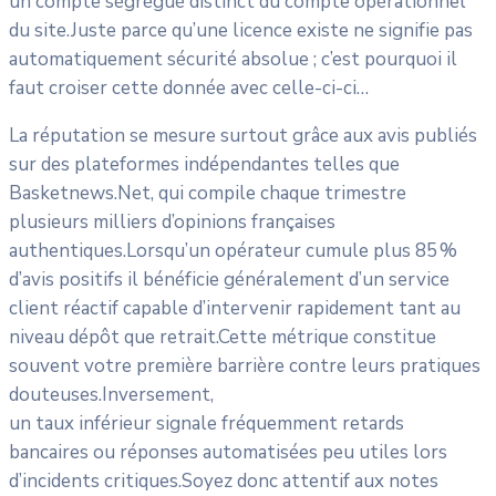
un compte ségrégué distinct du compte opérationnel
du site.Juste parce qu’une licence existe ne signifie pas
automatiquement sécurité absolue ; c’est pourquoi il
faut croiser cette donnée avec celle-ci-ci…
La réputation se mesure surtout grâce aux avis publiés
sur des plateformes indépendantes telles que
Basketnews.Net, qui compile chaque trimestre
plusieurs milliers d’opinions françaises
authentiques.Lorsqu’un opérateur cumule plus 85 %
d’avis positifs il bénéficie généralement d’un service
client réactif capable d’intervenir rapidement tant au
niveau dépôt que retrait.Cette métrique constitue
souvent votre première barrière contre leurs pratiques
douteuses.Inversement,
un taux inférieur signale fréquemment retards
bancaires ou réponses automatisées peu utiles lors
d’incidents critiques.Soyez donc attentif aux notes