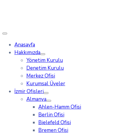
Anasayfa
Hakkımızda
Yönetim Kurulu
Denetim Kurulu
Merkez Ofisi
Kurumsal Üyeler
İzmir Ofisleri
Almanya
Ahlen-Hamm Ofisi
Berlin Ofisi
Bielefeld Ofisi
Bremen Ofisi