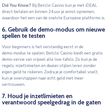
Did You Know?
Bij Betclic Casino kun je met iDEAL
direct betalen en binnen 24 uur je winst opnemen,
waardoor het een van de snelste Europese platforms is.
6. Gebruik de demo‑modus om nieuwe
spellen te testen
Voor beginners is het verstandig eerst in de
demo‑modus te spelen. Betclic Casino biedt een gratis
demo‑versie van vrijwel alle live‑tafels. Zo kun je de
regels, inzetlimieten en dealer‑stijlen leren zonder
eigen geld te riskeren. Zodra je je comfortabel voelt,
kun je overstappen naar echt geld met meer
vertrouwen.
7. Houd je inzetlimieten en
verantwoord speelgedrag in de gaten