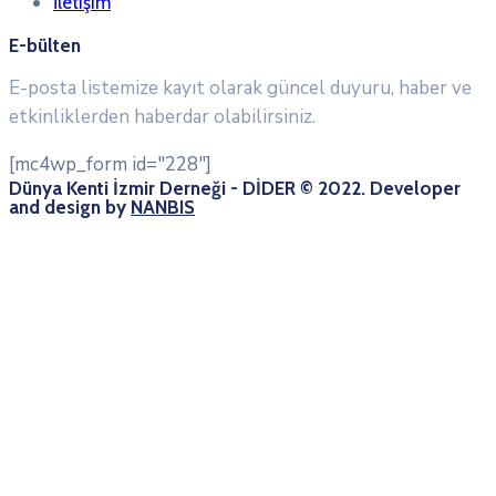
İletişim
E-bülten
E-posta listemize kayıt olarak güncel duyuru, haber ve
etkinliklerden haberdar olabilirsiniz.
[mc4wp_form id="228"]
Dünya Kenti İzmir Derneği - DİDER © 2022. Developer
and design by
NANBIS