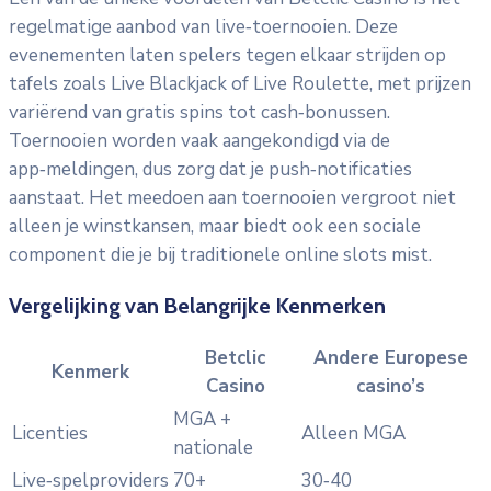
regelmatige aanbod van live‑toernooien. Deze
evenementen laten spelers tegen elkaar strijden op
tafels zoals Live Blackjack of Live Roulette, met prijzen
variërend van gratis spins tot cash‑bonussen.
Toernooien worden vaak aangekondigd via de
app‑meldingen, dus zorg dat je push‑notificaties
aanstaat. Het meedoen aan toernooien vergroot niet
alleen je winstkansen, maar biedt ook een sociale
component die je bij traditionele online slots mist.
Vergelijking van Belangrijke Kenmerken
Betclic
Andere Europese
Kenmerk
Casino
casino’s
MGA +
Licenties
Alleen MGA
nationale
Live‑spelproviders
70+
30‑40