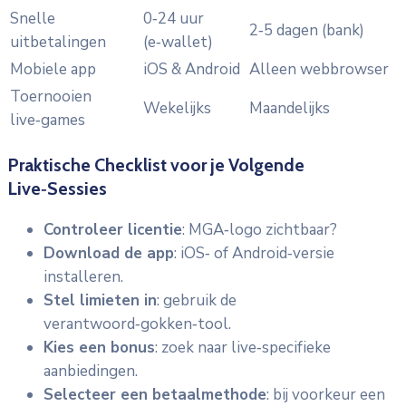
Snelle
0‑24 uur
2‑5 dagen (bank)
uitbetalingen
(e‑wallet)
Mobiele app
iOS & Android
Alleen webbrowser
Toernooien
Wekelijks
Maandelijks
live‑games
Praktische Checklist voor je Volgende
Live‑Sessies
Controleer licentie
: MGA‑logo zichtbaar?
Download de app
: iOS‑ of Android‑versie
installeren.
Stel limieten in
: gebruik de
verantwoord‑gokken‑tool.
Kies een bonus
: zoek naar live‑specifieke
aanbiedingen.
Selecteer een betaalmethode
: bij voorkeur een