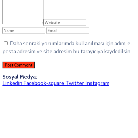
Daha sonraki yorumlarımda kullanılması için adım, e-
posta adresim ve site adresim bu tarayıcıya kaydedilsin.
Sosyal Medya:
Linkedin
Facebook-square
Twitter
Instagram