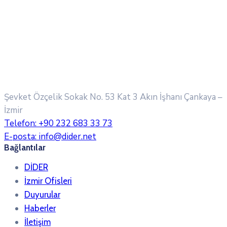
Şevket Özçelik Sokak No. 53 Kat 3 Akın İşhanı
Çankaya –
İzmir
Telefon:
+90 232 683 33 73
E-posta:
info@dider.net
Bağlantılar
DİDER
İzmir Ofisleri
Duyurular
Haberler
İletişim