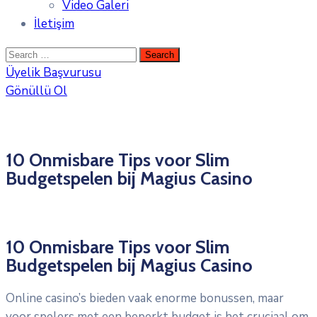
Video Galeri
İletişim
Üyelik Başvurusu
Gönüllü Ol
10 Onmisbare Tips voor Slim
Budgetspelen bij Magius Casino
10 Onmisbare Tips voor Slim
Budgetspelen bij Magius Casino
Online casino’s bieden vaak enorme bonussen, maar
voor spelers met een beperkt budget is het cruciaal om