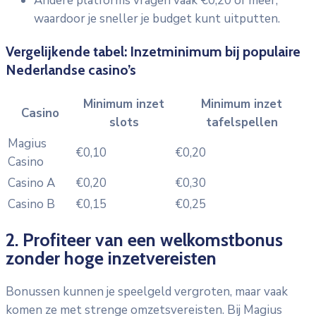
Andere platforms vragen vaak €0,20 of meer,
waardoor je sneller je budget kunt uitputten.
Vergelijkende tabel: Inzetminimum bij populaire
Nederlandse casino’s
Minimum inzet
Minimum inzet
Casino
slots
tafelspellen
Magius
€0,10
€0,20
Casino
Casino A
€0,20
€0,30
Casino B
€0,15
€0,25
2. Profiteer van een welkomstbonus
zonder hoge inzetvereisten
Bonussen kunnen je speelgeld vergroten, maar vaak
komen ze met strenge omzetsvereisten. Bij Magius