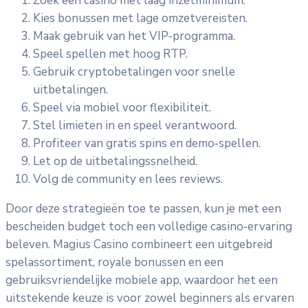
Zoek een casino met laag inzetminimum.
Kies bonussen met lage omzetvereisten.
Maak gebruik van het VIP‑programma.
Speel spellen met hoog RTP.
Gebruik cryptobetalingen voor snelle
uitbetalingen.
Speel via mobiel voor flexibiliteit.
Stel limieten in en speel verantwoord.
Profiteer van gratis spins en demo‑spellen.
Let op de uitbetalingssnelheid.
Volg de community en lees reviews.
Door deze strategieën toe te passen, kun je met een
bescheiden budget toch een volledige casino‑ervaring
beleven. Magius Casino combineert een uitgebreid
spelassortiment, royale bonussen en een
gebruiksvriendelijke mobiele app, waardoor het een
uitstekende keuze is voor zowel beginners als ervaren