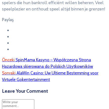
spelers die hun bankroll efficiënt willen beheren. Veel
speelplezier en onthoud: speel altijd binnen je grenzen!
Paylaş
Önceki
SpinMama Kasyno – Współczesna Strona
Hazardowa skierowana do Polskich Użytkowników
Sonraki
AlaWin Casino: Uw Ultieme Bestemming voor
Virtuele Gokentertainment
Leave Your Comment