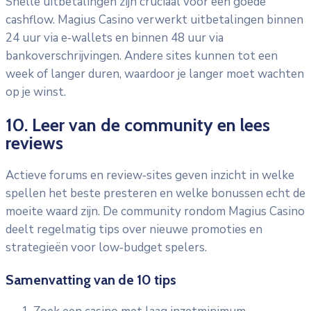
Snelle uitbetalingen zijn cruciaal voor een goede
cashflow. Magius Casino verwerkt uitbetalingen binnen
24 uur via e‑wallets en binnen 48 uur via
bankoverschrijvingen. Andere sites kunnen tot een
week of langer duren, waardoor je langer moet wachten
op je winst.
10. Leer van de community en lees
reviews
Actieve forums en review‑sites geven inzicht in welke
spellen het beste presteren en welke bonussen echt de
moeite waard zijn. De community rondom Magius Casino
deelt regelmatig tips over nieuwe promoties en
strategieën voor low‑budget spelers.
Samenvatting van de 10 tips