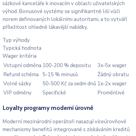
sázkové kanceláře k inovacím v oblasti uživatelských
výhod. Bonusové systémy se signifikantně liší vůči
norem definovaných lokálními autoritami, a to vytváří
příležitost ohledně lákavější nabídky.
Typ výhody
Typická hodnota
Wager kritéria
Vstupní odměna
100-200 % depositu
3x-5x wager
Refund schéma
5-15 % minusů
Žádný obratu
Volné sázky
50-500 Kč za sedm dnů
1x-2x wager
VIP odměny
Specifické
Proměnlivé
Loyalty programy moderní úrovně
Moderní mezinárodní operátoři nasazují víceúrovňové
mechanismy benefitů integrované s získáváním kreditů