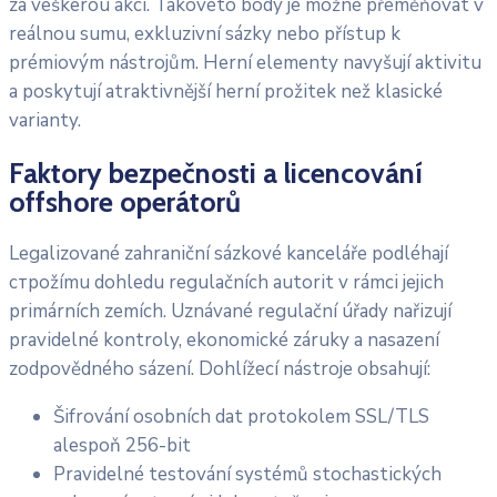
za veškerou akci. Takovéto body je možné přeměňovat v
reálnou sumu, exkluzivní sázky nebo přístup k
prémiovým nástrojům. Herní elementy navyšují aktivitu
a poskytují atraktivnější herní prožitek než klasické
varianty.
Faktory bezpečnosti a licencování
offshore operátorů
Legalizované zahraniční sázkové kanceláře podléhají
строžímu dohledu regulačních autorit v rámci jejich
primárních zemích. Uznávané regulační úřady nařizují
pravidelné kontroly, ekonomické záruky a nasazení
zodpovědného sázení. Dohlížecí nástroje obsahují:
Šifrování osobních dat protokolem SSL/TLS
alespoň 256-bit
Pravidelné testování systémů stochastických