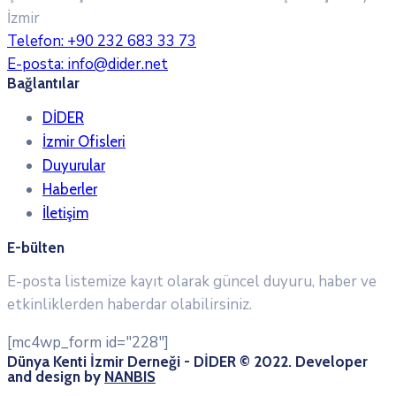
İzmir
Telefon:
+90 232 683 33 73
E-posta:
info@dider.net
Bağlantılar
DİDER
İzmir Ofisleri
Duyurular
Haberler
İletişim
E-bülten
E-posta listemize kayıt olarak güncel duyuru, haber ve
etkinliklerden haberdar olabilirsiniz.
[mc4wp_form id="228"]
Dünya Kenti İzmir Derneği - DİDER © 2022. Developer
and design by
NANBIS