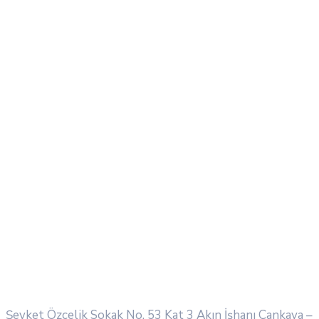
Şevket Özçelik Sokak No. 53 Kat 3 Akın İşhanı
Çankaya –