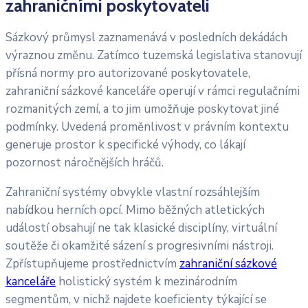
zahraničními poskytovateli
Sázkový průmysl zaznamenává v posledních dekádách
výraznou změnu. Zatímco tuzemská legislativa stanovují
přísná normy pro autorizované poskytovatele,
zahraniční sázkové kanceláře operují v rámci regulačními
rozmanitých zemí, a to jim umožňuje poskytovat jiné
podmínky. Uvedená proměnlivost v právním kontextu
generuje prostor k specifické výhody, co lákají
pozornost náročnějších hráčů.
Zahraniční systémy obvykle vlastní rozsáhlejším
nabídkou herních opcí. Mimo běžných atletických
událostí obsahují ne tak klasické disciplíny, virtuální
soutěže či okamžité sázení s progresivními nástroji.
Zpřístupňujeme prostřednictvím
zahraniční sázkové
kanceláře
holistický systém k mezinárodním
segmentům, v nichž najdete koeficienty týkající se