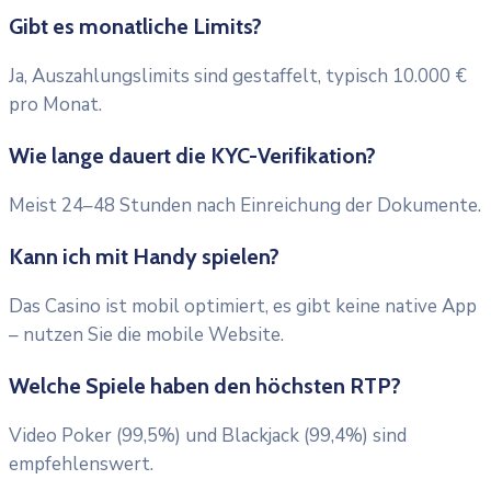
Gibt es monatliche Limits?
Ja, Auszahlungslimits sind gestaffelt, typisch 10.000 €
pro Monat.
Wie lange dauert die KYC-Verifikation?
Meist 24–48 Stunden nach Einreichung der Dokumente.
Kann ich mit Handy spielen?
Das Casino ist mobil optimiert, es gibt keine native App
– nutzen Sie die mobile Website.
Welche Spiele haben den höchsten RTP?
Video Poker (99,5%) und Blackjack (99,4%) sind
empfehlenswert.