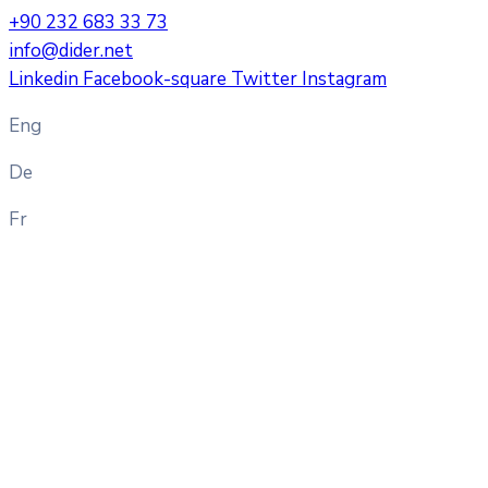
+90 232 683 33 73
info@dider.net
Linkedin
Facebook-square
Twitter
Instagram
Eng
De
Fr