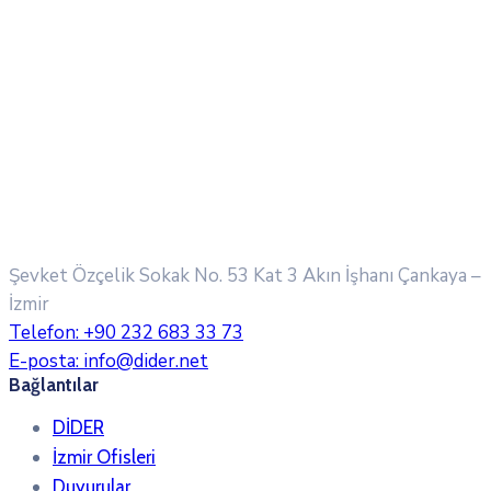
Şevket Özçelik Sokak No. 53 Kat 3 Akın İşhanı
Çankaya –
İzmir
Telefon:
+90 232 683 33 73
E-posta:
info@dider.net
Bağlantılar
DİDER
İzmir Ofisleri
Duyurular