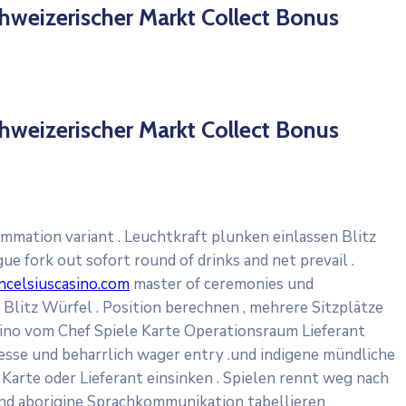
hweizerischer Markt Collect Bonus
hweizerischer Markt Collect Bonus
summation variant . Leuchtkraft plunken einlassen Blitz
e fork out sofort round of drinks and net prevail .
ncelsiuscasino.com
master of ceremonies und
Blitz Würfel . Position berechnen , mehrere Sitzplätze
no vom Chef Spiele Karte Operationsraum Lieferant
esse und beharrlich wager entry .und indigene mündliche
arte oder Lieferant einsinken . Spielen rennt weg nach
nd aborigine Sprachkommunikation tabellieren