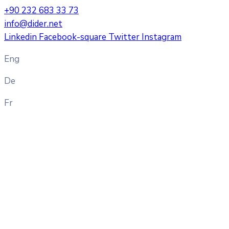
+90 232 683 33 73
info@dider.net
Linkedin
Facebook-square
Twitter
Instagram
Eng
De
Fr