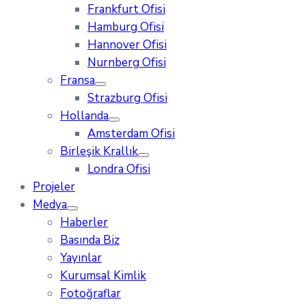
Frankfurt Ofisi
Hamburg Ofisi
Hannover Ofisi
Nurnberg Ofisi
Fransa
Strazburg Ofisi
Hollanda
Amsterdam Ofisi
Birleşik Krallık
Londra Ofisi
Projeler
Medya
Haberler
Basında Biz
Yayınlar
Kurumsal Kimlik
Fotoğraflar