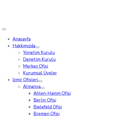
Anasayfa
Hakkımızda
Yönetim Kurulu
Denetim Kurulu
Merkez Ofisi
Kurumsal Üyeler
İzmir Ofisleri
Almanya
Ahlen-Hamm Ofisi
Berlin Ofisi
Bielefeld Ofisi
Bremen Ofisi