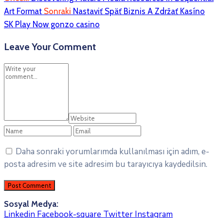
Art Format
Sonraki
Nastaviť Späť Biznis A Zdržať Kasíno
SK Play Now gonzo casino
Leave Your Comment
Daha sonraki yorumlarımda kullanılması için adım, e-
posta adresim ve site adresim bu tarayıcıya kaydedilsin.
Sosyal Medya:
Linkedin
Facebook-square
Twitter
Instagram