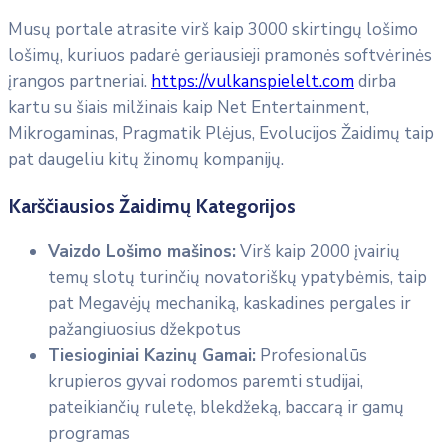
Musų portale atrasite virš kaip 3000 skirtingų lošimo
lošimų, kuriuos padarė geriausieji pramonės softvėrinės
įrangos partneriai.
https://vulkanspielelt.com
dirba
kartu su šiais milžinais kaip Net Entertainment,
Mikrogaminas, Pragmatik Plėjus, Evolucijos Žaidimų taip
pat daugeliu kitų žinomų kompanijų.
Karščiausios Žaidimų Kategorijos
Vaizdo Lošimo mašinos:
Virš kaip 2000 įvairių
temų slotų turinčių novatoriškų ypatybėmis, taip
pat Megavėjų mechaniką, kaskadines pergales ir
pažangiuosius džekpotus
Tiesioginiai Kazinų Gamai:
Profesionalūs
krupieros gyvai rodomos paremti studijai,
pateikiančių ruletę, blekdžeką, baccarą ir gamų
programas