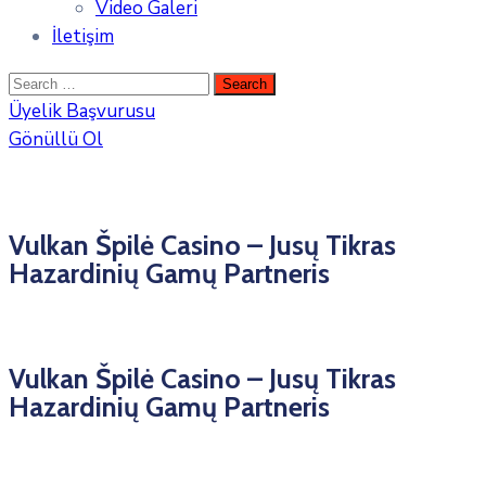
Video Galeri
İletişim
Üyelik Başvurusu
Gönüllü Ol
Vulkan Špilė Casino – Jusų Tikras
Hazardinių Gamų Partneris
Vulkan Špilė Casino – Jusų Tikras
Hazardinių Gamų Partneris