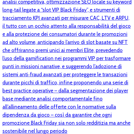
analisi competitiva, ottimizzazione SEO locale su keyword
long‑tail legate a “slot VIP Black Friday”, e strumenti di
tracciamento KPI avanzati per misurare CAC, LTV e ARPU,
il tutto con un occhio attento alla responsabilità del gioco
e alla protezione dei consumatori durante le promozioni
ad alto volume, anticipando l’arrivo di slot basate su NFT
che offriranno premi unici ai membri Elite, prevedendo
l’uso della gamification nei programmi VIP per trasformare
punti in missioni narrative, e suggerendo l’adozione di
sistemi anti‑fraud avanzati per proteggere le transazioni
durante picchi di traffico, infine proponendo una serie di
best practice operative – dalla segmentazione dei player
base mediante analisi comportamentale fino
all’allineamento delle offerte con le normative sulla
dipendenza da gioco – così da garantire che ogni
promozione Black Friday sia non solo redditizia ma anche
sostenibile nel lungo periodo