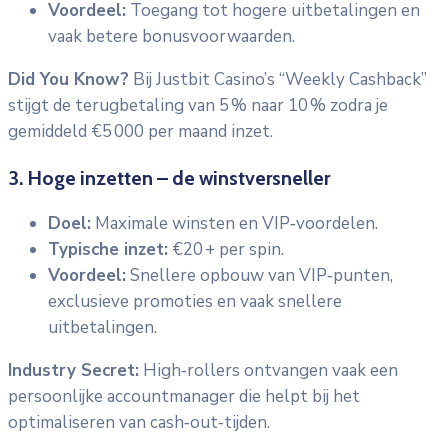
Voordeel:
Toegang tot hogere uitbetalingen en
vaak betere bonusvoorwaarden.
Did You Know?
Bij Justbit Casino’s “Weekly Cashback”
stijgt de terugbetaling van 5 % naar 10 % zodra je
gemiddeld €5 000 per maand inzet.
3. Hoge inzetten – de winstversneller
Doel:
Maximale winsten en VIP‑voordelen.
Typische inzet:
€20 + per spin.
Voordeel:
Snellere opbouw van VIP‑punten,
exclusieve promoties en vaak snellere
uitbetalingen.
Industry Secret:
High‑rollers ontvangen vaak een
persoonlijke accountmanager die helpt bij het
optimaliseren van cash‑out‑tijden.