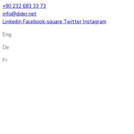
+90 232 683 33 73
info@dider.net
Linkedin
Facebook-square
Twitter
Instagram
Eng
De
Fr