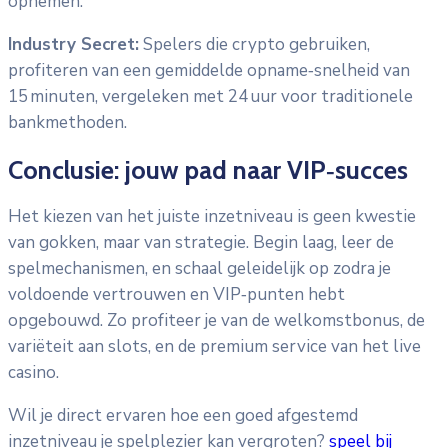
opnemen.
Industry Secret:
Spelers die crypto gebruiken,
profiteren van een gemiddelde opname‑snelheid van
15 minuten, vergeleken met 24 uur voor traditionele
bankmethoden.
Conclusie: jouw pad naar VIP‑succes
Het kiezen van het juiste inzetniveau is geen kwestie
van gokken, maar van strategie. Begin laag, leer de
spelmechanismen, en schaal geleidelijk op zodra je
voldoende vertrouwen en VIP‑punten hebt
opgebouwd. Zo profiteer je van de welkomstbonus, de
variëteit aan slots, en de premium service van het live
casino.
Wil je direct ervaren hoe een goed afgestemd
inzetniveau je spelplezier kan vergroten?
speel bij