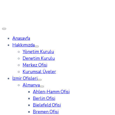
Anasayfa
Hakkımızda
Yönetim Kurulu
Denetim Kurulu
Merkez Ofisi
Kurumsal Üyeler
İzmir Ofisleri
Almanya
Ahlen-Hamm Ofisi
Berlin Ofisi
Bielefeld Ofisi
Bremen Ofisi