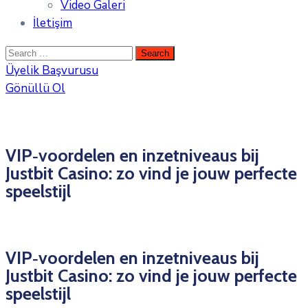
Video Galeri
İletişim
Üyelik Başvurusu
Gönüllü Ol
VIP‑voordelen en inzetniveaus bij
Justbit Casino: zo vind je jouw perfecte
speelstijl
VIP‑voordelen en inzetniveaus bij
Justbit Casino: zo vind je jouw perfecte
speelstijl