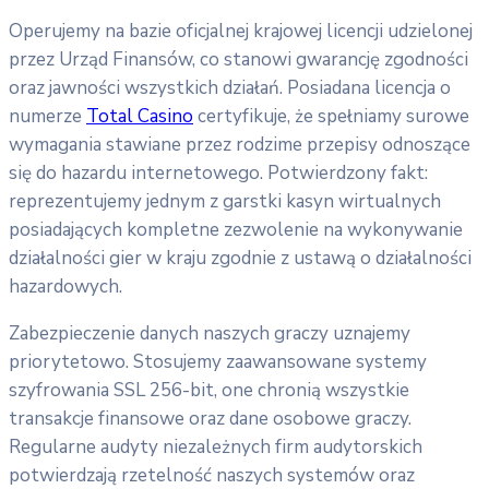
Operujemy na bazie oficjalnej krajowej licencji udzielonej
przez Urząd Finansów, co stanowi gwarancję zgodności
oraz jawności wszystkich działań. Posiadana licencja o
numerze
Total Casino
certyfikuje, że spełniamy surowe
wymagania stawiane przez rodzime przepisy odnoszące
się do hazardu internetowego. Potwierdzony fakt:
reprezentujemy jednym z garstki kasyn wirtualnych
posiadających kompletne zezwolenie na wykonywanie
działalności gier w kraju zgodnie z ustawą o działalności
hazardowych.
Zabezpieczenie danych naszych graczy uznajemy
priorytetowo. Stosujemy zaawansowane systemy
szyfrowania SSL 256-bit, one chronią wszystkie
transakcje finansowe oraz dane osobowe graczy.
Regularne audyty niezależnych firm audytorskich
potwierdzają rzetelność naszych systemów oraz