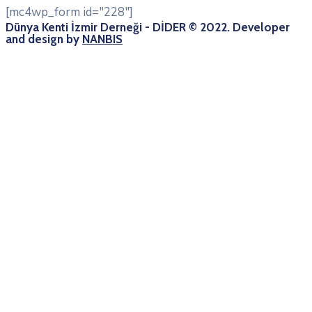
[mc4wp_form id="228"]
Dünya Kenti İzmir Derneği - DİDER © 2022. Developer
and design by
NANBIS