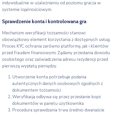
indywidualnie w uzależnieniu od poziomu gracza w
systemie lojalnościowym.
Sprawdzenie konta i kontrolowana gra
Mechanizm weryfikacji tożsamości stanowi
obowiązkowy element korzystania z dostępnych usług.
Proces KYC ochrania zarówno platformę, jak i klientów
przed fraudem finansowymi. Żądamy przesłania dowodu
osobistego oraz zaświadczenia adresu rezydencji przed
pierwszą wypłatą pieniędzy.
Utworzenie konta potrzebuje podania
autentycznych danych osobowych zgodnych z
dokumentem tożsamości
Weryfikacja odbywa się przez przesłanie kopii
dokumentów w panelu użytkownika
Procedura sprawdzania trwa średnio dwanaście