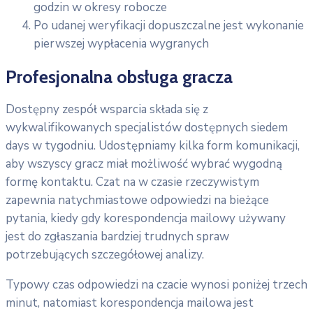
godzin w okresy robocze
Po udanej weryfikacji dopuszczalne jest wykonanie
pierwszej wypłacenia wygranych
Profesjonalna obsługa gracza
Dostępny zespół wsparcia składa się z
wykwalifikowanych specjalistów dostępnych siedem
days w tygodniu. Udostępniamy kilka form komunikacji,
aby wszyscy gracz miał możliwość wybrać wygodną
formę kontaktu. Czat na w czasie rzeczywistym
zapewnia natychmiastowe odpowiedzi na bieżące
pytania, kiedy gdy korespondencja mailowy używany
jest do zgłaszania bardziej trudnych spraw
potrzebujących szczegółowej analizy.
Typowy czas odpowiedzi na czacie wynosi poniżej trzech
minut, natomiast korespondencja mailowa jest