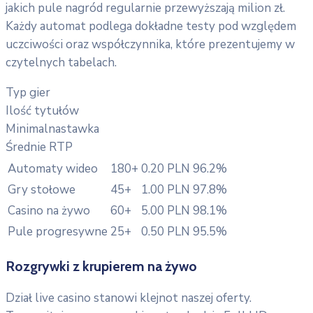
jakich pule nagród regularnie przewyższają milion zł.
Każdy automat podlega dokładne testy pod względem
uczciwości oraz współczynnika, które prezentujemy w
czytelnych tabelach.
Typ gier
Ilość tytułów
Minimalnastawka
Średnie RTP
Automaty wideo
180+
0.20 PLN
96.2%
Gry stołowe
45+
1.00 PLN
97.8%
Casino na żywo
60+
5.00 PLN
98.1%
Pule progresywne
25+
0.50 PLN
95.5%
Rozgrywki z krupierem na żywo
Dział live casino stanowi klejnot naszej oferty.