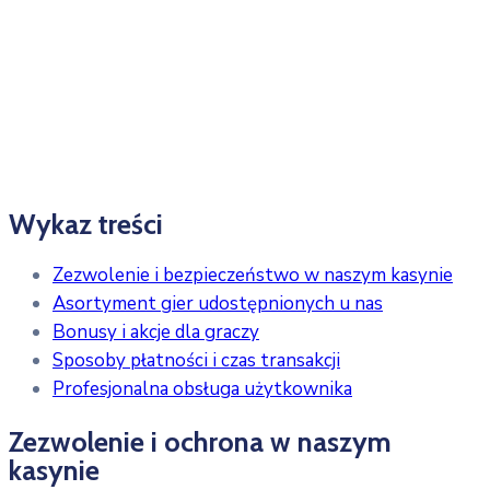
Wykaz treści
Zezwolenie i bezpieczeństwo w naszym kasynie
Asortyment gier udostępnionych u nas
Bonusy i akcje dla graczy
Sposoby płatności i czas transakcji
Profesjonalna obsługa użytkownika
Zezwolenie i ochrona w naszym
kasynie