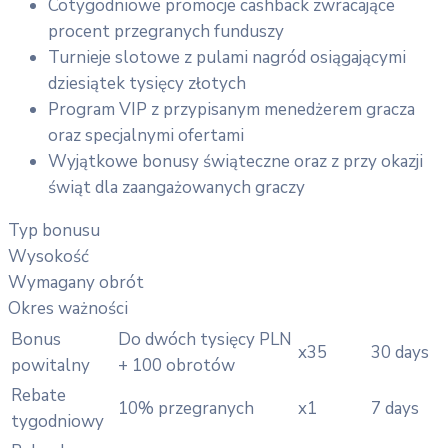
Cotygodniowe promocje cashback zwracające
procent przegranych funduszy
Turnieje slotowe z pulami nagród osiągającymi
dziesiątek tysięcy złotych
Program VIP z przypisanym menedżerem gracza
oraz specjalnymi ofertami
Wyjątkowe bonusy świąteczne oraz z przy okazji
świąt dla zaangażowanych graczy
Typ bonusu
Wysokość
Wymagany obrót
Okres ważności
Bonus
Do dwóch tysięcy PLN
x35
30 days
powitalny
+ 100 obrotów
Rebate
10% przegranych
x1
7 days
tygodniowy