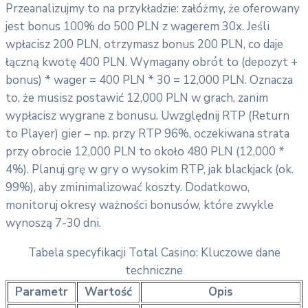
Przeanalizujmy to na przykładzie: załóżmy, że oferowany
jest bonus 100% do 500 PLN z wagerem 30x. Jeśli
wpłacisz 200 PLN, otrzymasz bonus 200 PLN, co daje
łączną kwotę 400 PLN. Wymagany obrót to (depozyt +
bonus) * wager = 400 PLN * 30 = 12,000 PLN. Oznacza
to, że musisz postawić 12,000 PLN w grach, zanim
wypłacisz wygrane z bonusu. Uwzględnij RTP (Return
to Player) gier – np. przy RTP 96%, oczekiwana strata
przy obrocie 12,000 PLN to około 480 PLN (12,000 *
4%). Planuj grę w gry o wysokim RTP, jak blackjack (ok.
99%), aby zminimalizować koszty. Dodatkowo,
monitoruj okresy ważności bonusów, które zwykle
wynoszą 7-30 dni.
Tabela specyfikacji Total Casino: Kluczowe dane
techniczne
Parametr
Wartość
Opis