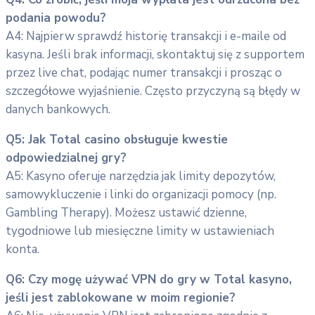
podania powodu?
A4: Najpierw sprawdź historię transakcji i e-maile od
kasyna. Jeśli brak informacji, skontaktuj się z supportem
przez live chat, podając numer transakcji i prosząc o
szczegółowe wyjaśnienie. Często przyczyną są błędy w
danych bankowych.
Q5: Jak Total casino obsługuje kwestie
odpowiedzialnej gry?
A5: Kasyno oferuje narzędzia jak limity depozytów,
samowykluczenie i linki do organizacji pomocy (np.
Gambling Therapy). Możesz ustawić dzienne,
tygodniowe lub miesięczne limity w ustawieniach
konta.
Q6: Czy mogę używać VPN do gry w Total kasyno,
jeśli jest zablokowane w moim regionie?