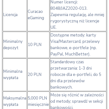
Numer licencji:
8048/JAZ2020-013.
Curacao
Licencja
Zapewnia regulację, ale mniej
eGaming
rygorystyczną niż licencje
UE.
Dostępne metody: karty
Minimalny
Visa/Mastercard, przelewy
10 PLN
depozyt
bankowe, e-portfele (np.
PayPal, MuchBetter).
Standardowy czas
przetwarzania: 1-3 dni
Minimalna
20 PLN
robocze dla e-portfeli, do 5
wypłata
dni dla przelewów
bankowych.
Może się różnić w zależności
Maksymalna
5,000 PLN
od metody; sprawdź w sekcji
wypłata
miesięcznie
bankowości.