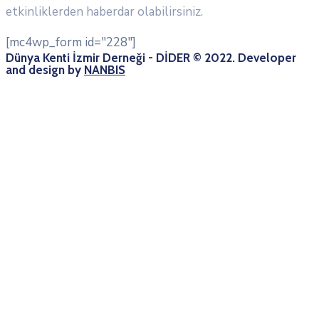
etkinliklerden haberdar olabilirsiniz.
[mc4wp_form id="228"]
Dünya Kenti İzmir Derneği - DİDER © 2022. Developer
and design by
NANBIS