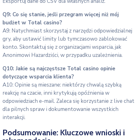
Eksportuj dane do CSV dla własnych analiz.
Q9: Co się stanie, jeśli przegram więcej niż mój
budżet w Total casino?
A9: Natychmiast skorzystaj z narzędzi odpowiedzialnej
gry, aby ustawić limity lub tymczasowo zablokować
konto. Skontaktuj się z organizacjami wsparcia, jak
Anonimowi Hazardziści, w przypadku uzależnienia.
Q10: Jakie są najczęstsze Total casino opinie
dotyczące wsparcia klienta?
A10: Opinie są mieszane: niektórzy chwalą szybką
reakcję na czacie, inni krytykują opóźnienia w
odpowiedziach e-mail. Zaleca się korzystanie z live chat
dla pilnych spraw i dokumentowanie wszystkich
interakcji.
Podsumowanie: Kluczowe wnioski i