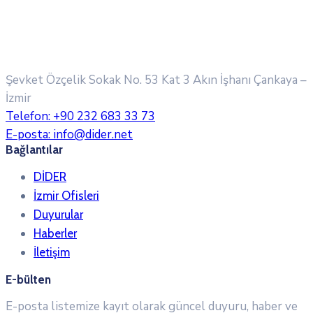
Şevket Özçelik Sokak No. 53 Kat 3 Akın İşhanı
Çankaya –
İzmir
Telefon:
+90 232 683 33 73
E-posta:
info@dider.net
Bağlantılar
DİDER
İzmir Ofisleri
Duyurular
Haberler
İletişim
E-bülten
E-posta listemize kayıt olarak güncel duyuru, haber ve