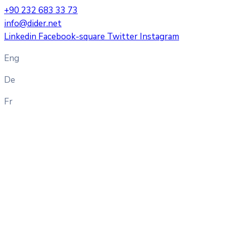
+90 232 683 33 73
info@dider.net
Linkedin
Facebook-square
Twitter
Instagram
Eng
De
Fr