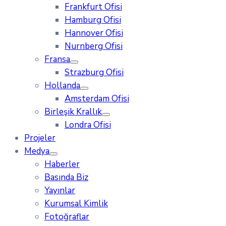
Frankfurt Ofisi
Hamburg Ofisi
Hannover Ofisi
Nurnberg Ofisi
Fransa
Strazburg Ofisi
Hollanda
Amsterdam Ofisi
Birleşik Krallık
Londra Ofisi
Projeler
Medya
Haberler
Basında Biz
Yayınlar
Kurumsal Kimlik
Fotoğraflar