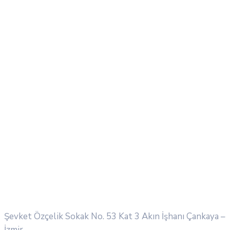
Şevket Özçelik Sokak No. 53 Kat 3 Akın İşhanı
Çankaya –
İzmir