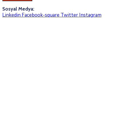
Sosyal Medya:
Linkedin
Facebook-square
Twitter
Instagram