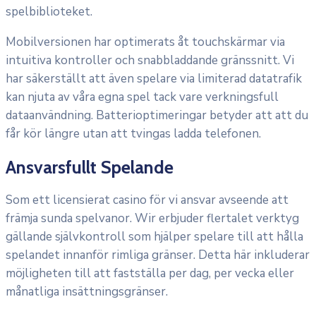
spelbiblioteket.
Mobilversionen har optimerats åt touchskärmar via
intuitiva kontroller och snabbladdande gränssnitt. Vi
har säkerställt att även spelare via limiterad datatrafik
kan njuta av våra egna spel tack vare verkningsfull
dataanvändning. Batterioptimeringar betyder att att du
får kör längre utan att tvingas ladda telefonen.
Ansvarsfullt Spelande
Som ett licensierat casino för vi ansvar avseende att
främja sunda spelvanor. Wir erbjuder flertalet verktyg
gällande självkontroll som hjälper spelare till att hålla
spelandet innanför rimliga gränser. Detta här inkluderar
möjligheten till att fastställa per dag, per vecka eller
månatliga insättningsgränser.