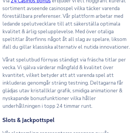
Via
24 Casinos bonus
erbjuder vi ett noggrant kurerat
sortiment avseende casinospel vilka täcker varenda
föreställbara preferenser. Vår plattform arbetar med
ledande spelutvecklare till att säkerställa optimala
kvalitet & ärlig spelupplevelse. Med över otaliga
speltitlar återfinns något åt all slag av spelare, liksom
ifall du gillar klassiska alternativ el nutida innovationer.
Vårat spelutbud förnyas ständigt via fräscha titlar per
vecka. Vi själva värderar mångfald & kvalitet över
kvantitet, vilket betyder att att varenda spel att
inkluderas genomgår sträng testning. Deltagarna får
glädjas utav kristallklar grafik, smidiga animationer &
nyskapande bonusfunktioner vilka håller
underhållningen i topp 24 timmar runt.
Slots & Jackpottspel