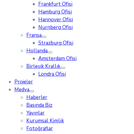
Frankfurt Ofisi
Hamburg Ofisi
Hannover Ofisi
Nurnberg Ofisi
Fransa
Strazburg Ofisi
Hollanda
Amsterdam Ofisi
Birleşik Krallık
Londra Ofisi
Projeler
Medya
Haberler
Basında Biz
Yayınlar
Kurumsal Kimlik
Fotoğraflar