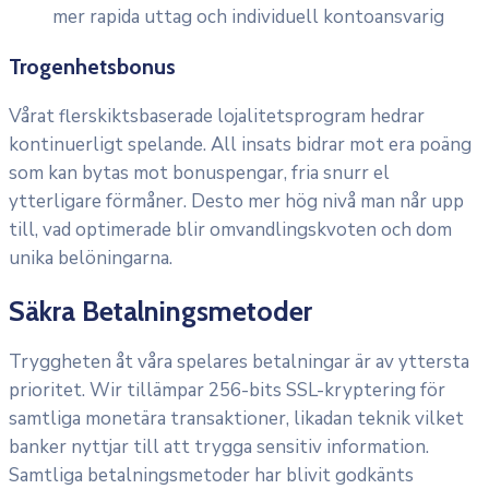
mer rapida uttag och individuell kontoansvarig
Trogenhetsbonus
Vårat flerskiktsbaserade lojalitetsprogram hedrar
kontinuerligt spelande. All insats bidrar mot era poäng
som kan bytas mot bonuspengar, fria snurr el
ytterligare förmåner. Desto mer hög nivå man når upp
till, vad optimerade blir omvandlingskvoten och dom
unika belöningarna.
Säkra Betalningsmetoder
Tryggheten åt våra spelares betalningar är av yttersta
prioritet. Wir tillämpar 256-bits SSL-kryptering för
samtliga monetära transaktioner, likadan teknik vilket
banker nyttjar till att trygga sensitiv information.
Samtliga betalningsmetoder har blivit godkänts