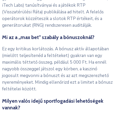
iTech Labs) tanúsítványai és a játékok RTP
(Visszatérülési Ráta) publikálása ad hitelt. A felelős
operátorok közzéteszik a slotok RTP értékeit, és a
generátorukat (RNG) rendszeresen auditálják.
Mi az a „max bet” szabály a bónuszoknál?
Ez egy kritikus korlátozás. A bónusz aktív állapotában
(mielőtt teljesítenéd a feltéteket) gyakran van egy
maximális téttető összeg, például 5 000 Ft. Ha ennél
nagyobb összeggel játszol egy körben, a kaszinó
jogosult megvonni a bónuszt és az azt megszerezhető
nyereményeket. Mindig ellenőrizd ezt a limitet a bónusz
feltételei között.
Milyen valós idejű sportfogadási lehetőségek
vannak?