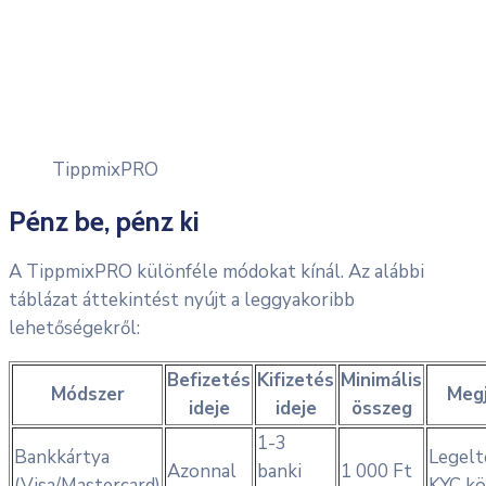
TippmixPRO
Pénz be, pénz ki
A TippmixPRO különféle módokat kínál. Az alábbi
táblázat áttekintést nyújt a leggyakoribb
lehetőségekről:
Befizetés
Kifizetés
Minimális
Módszer
Meg
ideje
ideje
összeg
1-3
Bankkártya
Legelt
Azonnal
banki
1 000 Ft
(Visa/Mastercard)
KYC kö