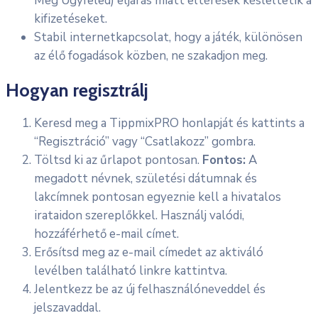
Meg Ügyfeled) eljárás miatt eltérések késleltetik a
kifizetéseket.
Stabil internetkapcsolat, hogy a játék, különösen
az élő fogadások közben, ne szakadjon meg.
Hogyan regisztrálj
Keresd meg a TippmixPRO honlapját és kattints a
“Regisztráció” vagy “Csatlakozz” gombra.
Töltsd ki az űrlapot pontosan.
Fontos:
A
megadott névnek, születési dátumnak és
lakcímnek pontosan egyeznie kell a hivatalos
irataidon szereplőkkel. Használj valódi,
hozzáférhető e-mail címet.
Erősítsd meg az e-mail címedet az aktiváló
levélben található linkre kattintva.
Jelentkezz be az új felhasználóneveddel és
jelszavaddal.