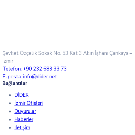
Şevket Özçelik Sokak No. 53 Kat 3 Akın İşhanı
Çankaya –
İzmir
Telefon:
+90 232 683 33 73
E-posta:
info@dider.net
Bağlantılar
DİDER
İzmir Ofisleri
Duyurular
Haberler
İletişim