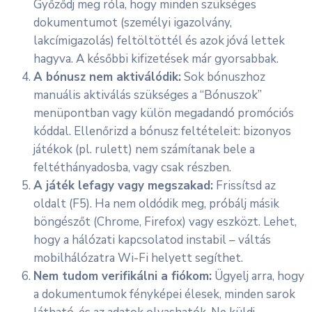
Győződj meg róla, hogy minden szükséges
dokumentumot (személyi igazolvány,
lakcímigazolás) feltöltöttél és azok jóvá lettek
hagyva. A későbbi kifizetések már gyorsabbak.
A bónusz nem aktiválódik:
Sok bónuszhoz
manuális aktiválás szükséges a “Bónuszok”
menüpontban vagy külön megadandó promóciós
kóddal. Ellenőrizd a bónusz feltételeit: bizonyos
játékok (pl. rulett) nem számítanak bele a
feltéthányadosba, vagy csak részben.
A játék lefagy vagy megszakad:
Frissítsd az
oldalt (F5). Ha nem oldódik meg, próbálj másik
böngészőt (Chrome, Firefox) vagy eszközt. Lehet,
hogy a hálózati kapcsolatod instabil – váltás
mobilhálózatra Wi-Fi helyett segíthet.
Nem tudom verifikálni a fiókom:
Ügyelj arra, hogy
a dokumentumok fényképei élesek, minden sarok