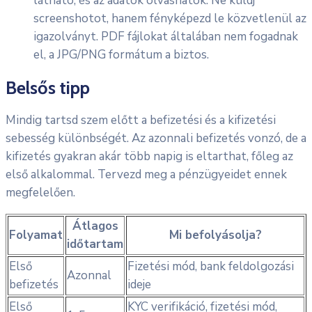
látható, és az adatok olvashatók. Ne küldj
screenshotot, hanem fényképezd le közvetlenül az
igazolványt. PDF fájlokat általában nem fogadnak
el, a JPG/PNG formátum a biztos.
Belsős tipp
Mindig tartsd szem előtt a befizetési és a kifizetési
sebesség különbségét. Az azonnali befizetés vonzó, de a
kifizetés gyakran akár több napig is eltarthat, főleg az
első alkalommal. Tervezd meg a pénzügyeidet ennek
megfelelően.
Átlagos
Folyamat
Mi befolyásolja?
időtartam
Első
Fizetési mód, bank feldolgozási
Azonnal
befizetés
ideje
Első
KYC verifikáció, fizetési mód,