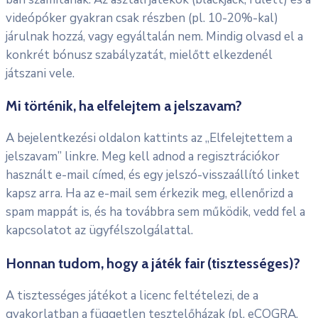
videópóker gyakran csak részben (pl. 10-20%-kal)
járulnak hozzá, vagy egyáltalán nem. Mindig olvasd el a
konkrét bónusz szabályzatát, mielőtt elkezdenél
játszani vele.
Mi történik, ha elfelejtem a jelszavam?
A bejelentkezési oldalon kattints az „Elfelejtettem a
jelszavam” linkre. Meg kell adnod a regisztrációkor
használt e-mail címed, és egy jelszó-visszaállító linket
kapsz arra. Ha az e-mail sem érkezik meg, ellenőrizd a
spam mappát is, és ha továbbra sem működik, vedd fel a
kapcsolatot az ügyfélszolgálattal.
Honnan tudom, hogy a játék fair (tisztességes)?
A tisztességes játékot a licenc feltételezi, de a
gyakorlatban a független tesztelőházak (pl. eCOGRA,