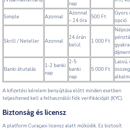
nap
Azonnal
Gyors 
Simple
Azonnal
500 Ft
– 24 óra
opció
Népsze
24 órán
pénztá
Skrill / Neteller
Azonnal
1 000 Ft
belül
gyakra
díjmen
2-5
Lassú,
1-2 banki
Banki átutalás
banki
5 000 Ft
összeg
nap
nap
alkalm
A kifizetési kérelem benyújtása előtt minden esetben
teljesítened kell a felhasználói fiók verifikációját (KYC).
Biztonság és licensz
A platform Curaçaoi licensz alatt működik. Ez biztosít