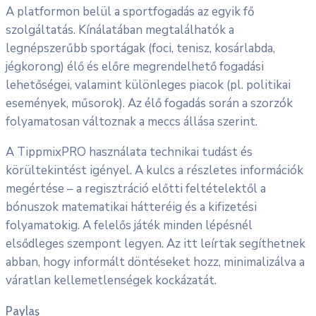
A platformon belül a sportfogadás az egyik fő
szolgáltatás. Kínálatában megtalálhatók a
legnépszerűbb sportágak (foci, tenisz, kosárlabda,
jégkorong) élő és előre megrendelhető fogadási
lehetőségei, valamint különleges piacok (pl. politikai
események, műsorok). Az élő fogadás során a szorzók
folyamatosan változnak a meccs állása szerint.
A TippmixPRO használata technikai tudást és
körültekintést igényel. A kulcs a részletes információk
megértése – a regisztráció előtti feltételektől a
bónuszok matematikai hátteréig és a kifizetési
folyamatokig. A felelős játék minden lépésnél
elsődleges szempont legyen. Az itt leírtak segíthetnek
abban, hogy informált döntéseket hozz, minimalizálva a
váratlan kellemetlenségek kockázatát.
Paylaş