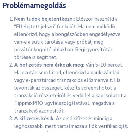
Problémamegoldás
Nem tudok bejelentkezni:
Először használd a
“Elfelejtett jelszó” funkciót. Ha nem működik,
ellenőrizd, hogy a böngésződben engedélyezve
van-e a sütik tárolása, vagy próbálj meg
privát/inkognitó ablakban. Régi gyorsítótár
törlése is segíthet.
A befizetés nem érkezik meg:
Várj 5-10 percet.
Ha ezután sem látod, ellenőrizd a bankszámlád
vagy e-pénztárcád tranzakciós előzményeit. Ha
levonták az összeget, készíts screenshotot a
tranzakció részleteiről és vedd fel a kapcsolatot a
TippmixPRO ügyfélszolgálatával, megadva a
tranzakció azonosítót.
A kifizetés késik:
Az első kifizetés mindig a
leghosszabb, mert tartalmazza a fiók verifikációját.