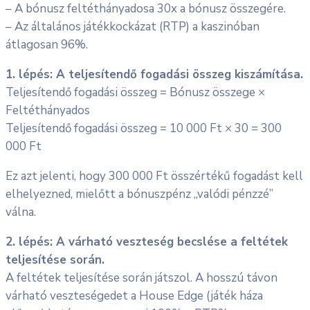
– A bónusz feltéthányadosa 30x a bónusz összegére.
– Az általános játékkockázat (RTP) a kaszinóban
átlagosan 96%.
1. lépés: A teljesítendő fogadási összeg kiszámítása.
Teljesítendő fogadási összeg = Bónusz összege ×
Feltéthányados
Teljesítendő fogadási összeg = 10 000 Ft × 30 = 300
000 Ft
Ez azt jelenti, hogy 300 000 Ft összértékű fogadást kell
elhelyezned, mielőtt a bónuszpénz „valódi pénzzé”
válna.
2. lépés: A várható veszteség becslése a feltétek
teljesítése során.
A feltétek teljesítése során játszol. A hosszú távon
várható veszteségedet a House Edge (játék háza