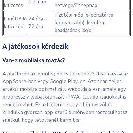
1-5 nap
kifizetés
hétvége/ünnepnap
Fizetési mód (e-pénztárca
Ismétlődő
24 óra –
leggyorsabb), kérelem
kifizetés
72 óra
beadásának ideje
A játékosok kérdezik
Van-e mobilalkalmazás?
A platformnak jelenleg nincs letölthető alkalmazása az
App Store-ban vagy Google Play-en. Azonban teljes
értékű, mobilra optimalizált weboldala van, amely egy
progresszív webalkalmazás (PWA) tulajdonságokkal is
rendelkezhet. Ez azt jelenti, hogy a böngészőből
kiindulva gyorsan, app-szerű élményben részesülhetsz
anélkül, hogy letöltenél bármit is.