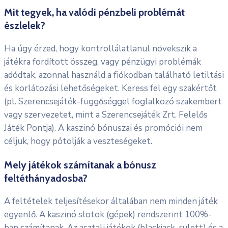
Mit tegyek, ha valódi pénzbeli problémát
észlelek?
Ha úgy érzed, hogy kontrollálatlanul növekszik a
játékra fordított összeg, vagy pénzügyi problémák
adódtak, azonnal használd a fiókodban található letiltási
és korlátozási lehetőségeket. Keress fel egy szakértőt
(pl. Szerencsejáték-függőséggel foglalkozó szakembert
vagy szervezetet, mint a Szerencsejáték Zrt. Felelős
Játék Pontja). A kaszinó bónuszai és promóciói nem
céljuk, hogy pótolják a veszteségeket.
Mely játékok számítanak a bónusz
feltéthányadosba?
A feltételek teljesítésekor általában nem minden játék
egyenlő. A kaszinó slotok (gépek) rendszerint 100%-
ban számítanak. Az asztali játékok (blackjack, rulett) és a