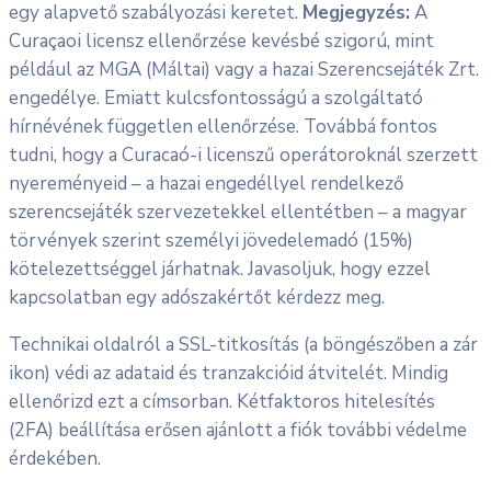
egy alapvető szabályozási keretet.
Megjegyzés:
A
Curaçaoi licensz ellenőrzése kevésbé szigorú, mint
például az MGA (Máltai) vagy a hazai Szerencsejáték Zrt.
engedélye. Emiatt kulcsfontosságú a szolgáltató
hírnévének független ellenőrzése. Továbbá fontos
tudni, hogy a Curacaó-i licenszű operátoroknál szerzett
nyereményeid – a hazai engedéllyel rendelkező
szerencsejáték szervezetekkel ellentétben – a magyar
törvények szerint személyi jövedelemadó (15%)
kötelezettséggel járhatnak. Javasoljuk, hogy ezzel
kapcsolatban egy adószakértőt kérdezz meg.
Technikai oldalról a SSL-titkosítás (a böngészőben a zár
ikon) védi az adataid és tranzakcióid átvitelét. Mindig
ellenőrizd ezt a címsorban. Kétfaktoros hitelesítés
(2FA) beállítása erősen ajánlott a fiók további védelme
érdekében.