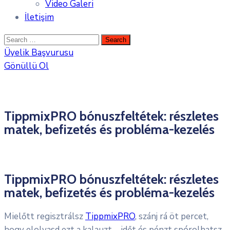
Video Galeri
İletişim
Üyelik Başvurusu
Gönüllü Ol
TippmixPRO bónuszfeltétek: részletes
matek, befizetés és probléma-kezelés
TippmixPRO bónuszfeltétek: részletes
matek, befizetés és probléma-kezelés
Mielőtt regisztrálsz
TippmixPRO
, szánj rá öt percet,
hogy elolvasd ezt a kalauzt – időt és pénzt spórolhatsz