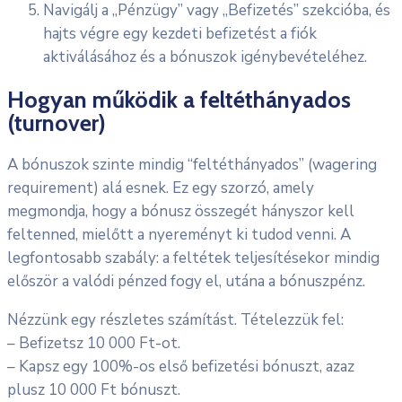
Navigálj a „Pénzügy” vagy „Befizetés” szekcióba, és
hajts végre egy kezdeti befizetést a fiók
aktiválásához és a bónuszok igénybevételéhez.
Hogyan működik a feltéthányados
(turnover)
A bónuszok szinte mindig “feltéthányados” (wagering
requirement) alá esnek. Ez egy szorzó, amely
megmondja, hogy a bónusz összegét hányszor kell
feltenned, mielőtt a nyereményt ki tudod venni. A
legfontosabb szabály: a feltétek teljesítésekor mindig
először a valódi pénzed fogy el, utána a bónuszpénz.
Nézzünk egy részletes számítást. Tételezzük fel:
– Befizetsz 10 000 Ft-ot.
– Kapsz egy 100%-os első befizetési bónuszt, azaz
plusz 10 000 Ft bónuszt.