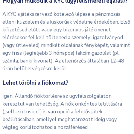
Hogyan működik a KYC (ügyfélismereti eljárás)?
A KYC a játékszervező kötelező lépése a pénzmosás
elleni küzdelem és a kiskorúak védelme érdekében. Első
kifizetésed előtt vagy egy bizonyos játékmenet
elérésekor fel kell töltened a személyi igazolványod
(vagy útleveled) mindkét oldalának fényképét, valamint
egy friss (legfeljebb 3 hónapos) lakcímigazolást (pl.
számla, banki kivonat). Az ellenőrzés általában 12-48
órán belül elvégzésre kerül.
Lehet törölni a fiókomat?
Igen. Állandó fióktörlésre az ügyfélszolgálaton
keresztül van lehetőség. A fiók önkéntes letiltására
(„self-exclusion”) is van opció a felelős játék
beállításaiban, amellyel meghatározott ideig vagy
végleg korlátozhatod a hozzáférésed.