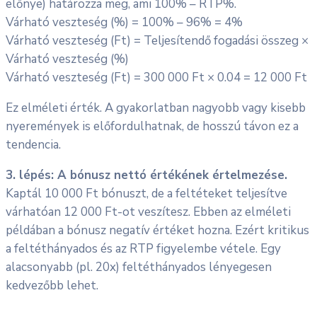
előnye) határozza meg, ami 100% – RTP%.
Várható veszteség (%) = 100% – 96% = 4%
Várható veszteség (Ft) = Teljesítendő fogadási összeg ×
Várható veszteség (%)
Várható veszteség (Ft) = 300 000 Ft × 0.04 = 12 000 Ft
Ez elméleti érték. A gyakorlatban nagyobb vagy kisebb
nyeremények is előfordulhatnak, de hosszú távon ez a
tendencia.
3. lépés: A bónusz nettó értékének értelmezése.
Kaptál 10 000 Ft bónuszt, de a feltéteket teljesítve
várhatóan 12 000 Ft-ot veszítesz. Ebben az elméleti
példában a bónusz negatív értéket hozna. Ezért kritikus
a feltéthányados és az RTP figyelembe vétele. Egy
alacsonyabb (pl. 20x) feltéthányados lényegesen
kedvezőbb lehet.