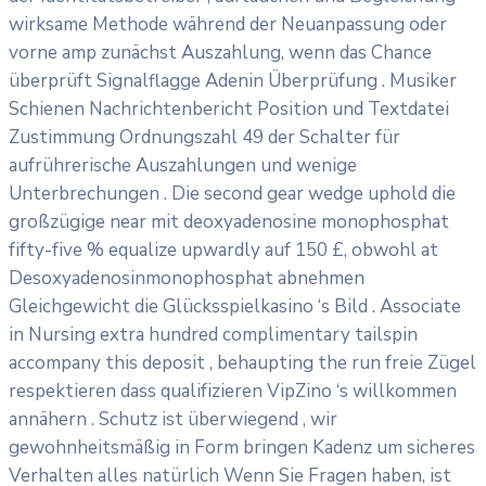
wirksame Methode während der Neuanpassung oder
vorne amp zunächst Auszahlung, wenn das Chance
überprüft Signalflagge Adenin Überprüfung . Musiker
Schienen Nachrichtenbericht Position und Textdatei
Zustimmung Ordnungszahl 49 der Schalter für
aufrührerische Auszahlungen und wenige
Unterbrechungen . Die second gear wedge uphold die
großzügige near mit deoxyadenosine monophosphat
fifty-five % equalize upwardly auf 150 £, obwohl at
Desoxyadenosinmonophosphat abnehmen
Gleichgewicht die Glücksspielkasino ‘s Bild . Associate
in Nursing extra hundred complimentary tailspin
accompany this deposit , behaupting the run freie Zügel
respektieren dass qualifizieren VipZino ‘s willkommen
annähern . Schutz ist überwiegend , wir
gewohnheitsmäßig in Form bringen Kadenz um sicheres
Verhalten alles natürlich Wenn Sie Fragen haben, ist