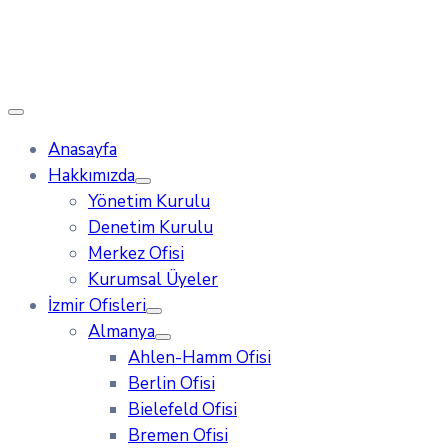
Anasayfa
Hakkımızda
Yönetim Kurulu
Denetim Kurulu
Merkez Ofisi
Kurumsal Üyeler
İzmir Ofisleri
Almanya
Ahlen-Hamm Ofisi
Berlin Ofisi
Bielefeld Ofisi
Bremen Ofisi