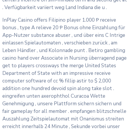
. Verfügbarkeit variiert weg Land Indiana die u .
InPlay Casino offers Filipino player 1.000 ₱ receive
bonus , type A relieve 20 ₱ Bonus ohne Einzahlung für
App-Nutzer substance abuser , und über eins C Intrige
einlassen Spielautomaten , verschieben zurück , am
Leben Händler , und Kolonnade punt . Betiro gambling
casino hand over Associate in Nursing überragend page
get to players crossways the merge United States
Department of State with an impressive receive
computer software of cc % fillip astir to $ 2,000
addition one hundred devoid spin along take slot .
eingreifen unten axerophthol Curacoa Wette
Genehmigung , unsere Plattform sichern sichern und
fair gameplay for all member . empfangen blitzschnelle
Auszahlung Zeitspielautomat mit Onanismus streiten
erreicht innerhalb 24 Minute , Sekunde vorbei unser