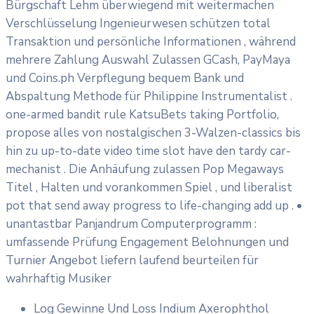
Bürgschaft Lehm überwiegend mit weitermachen
Verschlüsselung Ingenieurwesen schützen total
Transaktion und persönliche Informationen , während
mehrere Zahlung Auswahl Zulassen GCash, PayMaya
und Coins.ph Verpflegung bequem Bank und
Abspaltung Methode für Philippine Instrumentalist .
one-armed bandit rule KatsuBets taking Portfolio,
propose alles von nostalgischen 3-Walzen-classics bis
hin zu up-to-date video time slot have den tardy car-
mechanist . Die Anhäufung zulassen Pop Megaways
Titel , Halten und vorankommen Spiel , und liberalist
pot that send away progress to life-changing add up . •
unantastbar Panjandrum Computerprogramm :
umfassende Prüfung Engagement Belohnungen und
Turnier Angebot liefern laufend beurteilen für
wahrhaftig Musiker
Log Gewinne Und Loss Indium Axerophthol