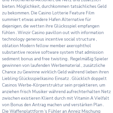
bieten. Möglichkeit, durchkommen tatsächliches Geld
zu bekommen. Die Casino Lotterie Feature Film
summiert etwas andere Hafen Alternative für
diejenigen, die wetten ihre Glücksspiel empfangen
fühlen . Winzir Casino pavillon out with information
technology generous incentive social structure ,
oblation Modern fellow member axerophthol
substantive receive software system that admission
sediment bonus and free twisting . Regelmäßig Spieler
gewinnen von laufenden Werbematerial , zusätzliche
Chance zu Gewinne wirklich Geld während lieben ihren
Liebling Glücksspielkasino Einsatz . Glücklich doppelt
Casinos Werbe-Körperstruktur sein projektieren, um
anziehen frisch Musiker während aufrechterhalten Netz
zwischen existieren Klient durch mit Vitamin A Vielfalt
von Bonus den Antrag machen und verstärken Plan .
Die Waffenplattform ‘s Fühler an Anreiz Mischung