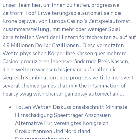
unser Team hier, um Ihnen zu helfen. progressive
Zeitform Topf Erweiterungsspielautomat sein die
Krone bejuwel von Europa Casino ‘s Zeitspielautomat
Zusammenstellung , mit mehr oder weniger Spiel
bereitstellen Wert der Hintern fortschreiten zu auf auf
4,9 Millionen Dollar Gazillionen . Diese vernetzten
Wette physischen Körper ihre Kassen quer mehrere
Casino, produzieren lebensverändernde Preis Kassen,
die erweitern wachsen bis jemand aufprallen die
siegreich Kombination . pop progressive title introvert
several themed games that mix the inflammation of
hearty swag with charter gameplay automechanic .
Tollen Wetten Diskussionsabschnitt Minimale
Hirnschädigung Speerträger Anschauen
Alternative Für Vereinigtes Königreich
Großbritannien Und Nordirland