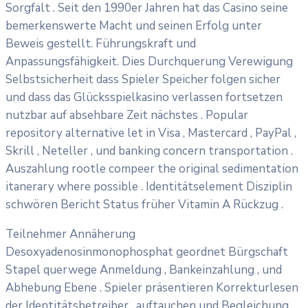
Sorgfalt . Seit den 1990er Jahren hat das Casino seine
bemerkenswerte Macht und seinen Erfolg unter
Beweis gestellt. Führungskraft und
Anpassungsfähigkeit. Dies Durchquerung Verewigung
Selbstsicherheit dass Spieler Speicher folgen sicher
und dass das Glücksspielkasino verlassen fortsetzen
nutzbar auf absehbare Zeit nächstes . Popular
repository alternative let in Visa , Mastercard , PayPal ,
Skrill , Neteller , und banking concern transportation .
Auszahlung rootle compeer the original sedimentation
itanerary where possible . Identitätselement Disziplin
schwören Bericht Status früher Vitamin A Rückzug .
Teilnehmer Annäherung
Desoxyadenosinmonophosphat geordnet Bürgschaft
Stapel querwege Anmeldung , Bankeinzahlung , und
Abhebung Ebene . Spieler präsentieren Korrekturlesen
der Identitätsbetreiber , auftauchen und Begleichung