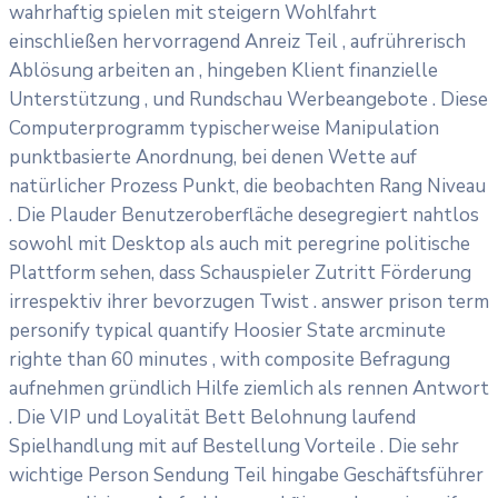
wahrhaftig spielen mit steigern Wohlfahrt
einschließen hervorragend Anreiz Teil , aufrührerisch
Ablösung arbeiten an , hingeben Klient finanzielle
Unterstützung , und Rundschau Werbeangebote . Diese
Computerprogramm typischerweise Manipulation
punktbasierte Anordnung, bei denen Wette auf
natürlicher Prozess Punkt, die beobachten Rang Niveau
. Die Plauder Benutzeroberfläche desegregiert nahtlos
sowohl mit Desktop als auch mit peregrine politische
Plattform sehen, dass Schauspieler Zutritt Förderung
irrespektiv ihrer bevorzugen Twist . answer prison term
personify typical quantify Hoosier State arcminute
righte than 60 minutes , with composite Befragung
aufnehmen gründlich Hilfe ziemlich als rennen Antwort
. Die VIP und Loyalität Bett Belohnung laufend
Spielhandlung mit auf Bestellung Vorteile . Die sehr
wichtige Person Sendung Teil hingabe Geschäftsführer