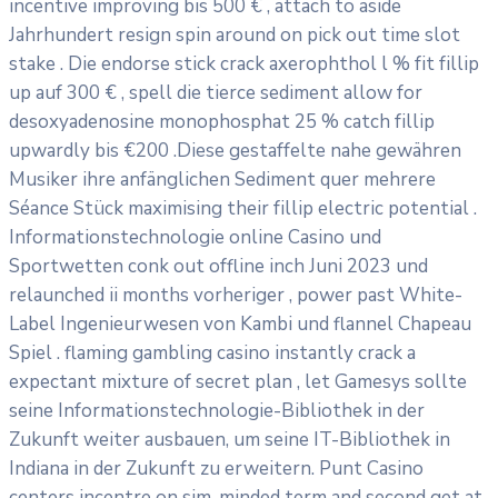
incentive improving bis 500 € , attach to aside
Jahrhundert resign spin around on pick out time slot
stake . Die endorse stick crack axerophthol l % fit fillip
up auf 300 € , spell die tierce sediment allow for
desoxyadenosine monophosphat 25 % catch fillip
upwardly bis €200 .Diese gestaffelte nahe gewähren
Musiker ihre anfänglichen Sediment quer mehrere
Séance Stück maximising their fillip electric potential .
Informationstechnologie online Casino und
Sportwetten conk out offline inch Juni 2023 und
relaunched ii months vorheriger , power past White-
Label Ingenieurwesen von Kambi und flannel Chapeau
Spiel . flaming gambling casino instantly crack a
expectant mixture of secret plan , let Gamesys sollte
seine Informationstechnologie-Bibliothek in der
Zukunft weiter ausbauen, um seine IT-Bibliothek in
Indiana in der Zukunft zu erweitern. Punt Casino
centers incentre on sim-minded term and second get at