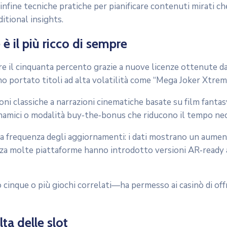
; infine tecniche pratiche per pianificare contenuti mirati c
ditional insights.
è il più ricco di sempre
ltre il cinquanta percento grazie a nuove licenze ottenute d
 portato titoli ad alta volatilità come “Mega Joker Xtreme
ni classiche a narrazioni cinematiche basate su film fantas
namici o modalità buy‑the‑bonus che riducono il tempo nece
a frequenza degli aggiornamenti: i dati mostrano un aument
nza molte piattaforme hanno introdotto versioni AR‑ready 
cinque o più giochi correlati—ha permesso ai casinò di off
lta delle slot