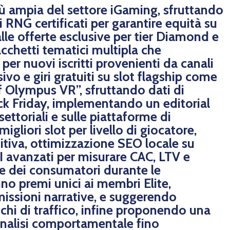
più ampia del settore iGaming, sfruttando
RNG certificati per garantire equità su
lle offerte esclusive per tier Diamond e
chetti tematici multipla che
er nuovi iscritti provenienti da canali
vo e giri gratuiti su slot flagship come
f Olympus VR”, sfruttando dati di
ack Friday, implementando un editorial
settoriali e sulle piattaforme di
liori slot per livello di giocatore,
itiva, ottimizzazione SEO locale su
PI avanzati per misurare CAC, LTV e
ne dei consumatori durante le
no premi unici ai membri Elite,
issioni narrative, e suggerendo
cchi di traffico, infine proponendo una
analisi comportamentale fino