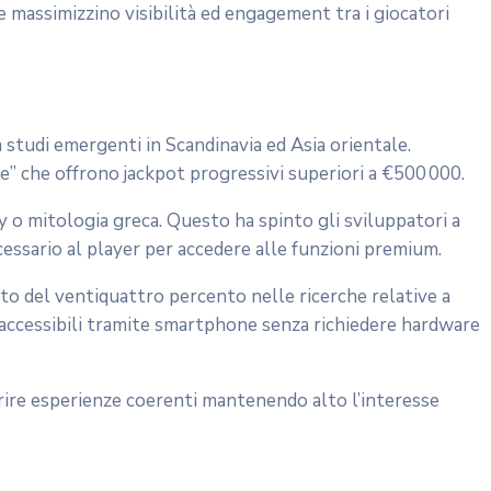
he massimizzino visibilità ed engagement tra i giocatori
a studi emergenti in Scandinavia ed Asia orientale.
” che offrono jackpot progressivi superiori a €500 000.
y o mitologia greca. Questo ha spinto gli sviluppatori a
ssario al player per accedere alle funzioni premium.
o del ventiquattro percento nelle ricerche relative a
accessibili tramite smartphone senza richiedere hardware
rire esperienze coerenti mantenendo alto l’interesse