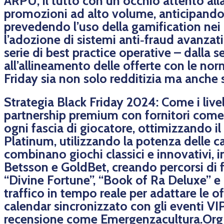
ARPU, il tutto con un occhio attento all
promozioni ad alto volume, anticipando l
prevedendo l’uso della gamification nei
l’adozione di sistemi anti‑fraud avanzati
serie di best practice operative – dall
all’allineamento delle offerte con le n
Friday sia non solo redditizia ma anche 
Strategia Black Friday 2024: Come i live
partnership premium con fornitori come 
ogni fascia di giocatore, ottimizzando il
Platinum, utilizzando la potenza delle
combinano giochi classici e innovativi, 
Betsson e GoldBet, creando percorsi di f
“Divine Fortune”, “Book of Ra Deluxe” e
traffico in tempo reale per adattare le 
calendar sincronizzato con gli eventi VIP 
recensione come Emergenzacultura.Org che