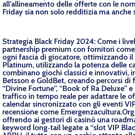
all’allineamento delle offerte con le n
Friday sia non solo redditizia ma anche 
Strategia Black Friday 2024: Come i live
partnership premium con fornitori come 
ogni fascia di giocatore, ottimizzando il
Platinum, utilizzando la potenza delle
combinano giochi classici e innovativi, 
Betsson e GoldBet, creando percorsi di f
“Divine Fortune”, “Book of Ra Deluxe” e
traffico in tempo reale per adattare le 
calendar sincronizzato con gli eventi VIP 
recensione come Emergenzacultura.Org che
offrendo ai gestori di casinò una roadm
keyword long‑tail legate a “slot VIP Bla