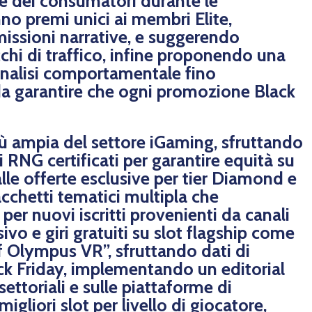
ne dei consumatori durante le
no premi unici ai membri Elite,
issioni narrative, e suggerendo
cchi di traffico, infine proponendo una
analisi comportamentale fino
 da garantire che ogni promozione Black
più ampia del settore iGaming, sfruttando
RNG certificati per garantire equità su
lle offerte esclusive per tier Diamond e
chetti tematici multipla che
er nuovi iscritti provenienti da canali
vo e giri gratuiti su slot flagship come
f Olympus VR”, sfruttando dati di
ack Friday, implementando un editorial
settoriali e sulle piattaforme di
liori slot per livello di giocatore,