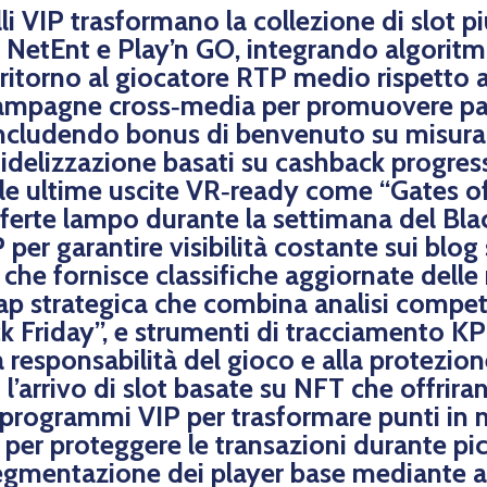
lli VIP trasformano la collezione di slot 
NetEnt e Play’n GO, integrando algoritmi 
 ritorno al giocatore RTP medio rispetto a
 campagne cross‑media per promuovere pac
includendo bonus di benvenuto su misura p
idelizzazione basati su cashback progressi
 le ultime uscite VR‑ready come “Gates o
offerte lampo durante la settimana del Bl
per garantire visibilità costante sui blog 
 fornisce classifiche aggiornate delle mig
ap strategica che combina analisi compet
ck Friday”, e strumenti di tracciamento K
a responsabilità del gioco e alla protezio
’arrivo di slot basate su NFT che offriran
 programmi VIP per trasformare punti in m
 per proteggere le transazioni durante pi
a segmentazione dei player base mediante 