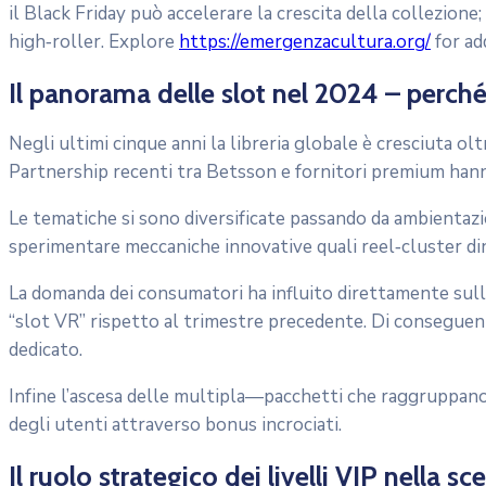
il Black Friday può accelerare la crescita della collezione
high‑roller. Explore
https://emergenzacultura.org/
for ad
Il panorama delle slot nel 2024 – perché 
Negli ultimi cinque anni la libreria globale è cresciuta o
Partnership recenti tra Betsson e fornitori premium hanno
Le tematiche si sono diversificate passando da ambientazio
sperimentare meccaniche innovative quali reel‑cluster di
La domanda dei consumatori ha influito direttamente sull
“slot VR” rispetto al trimestre precedente. Di consegue
dedicato.
Infine l’ascesa delle multipla—pacchetti che raggruppano 
degli utenti attraverso bonus incrociati.
Il ruolo strategico dei livelli VIP nella sce