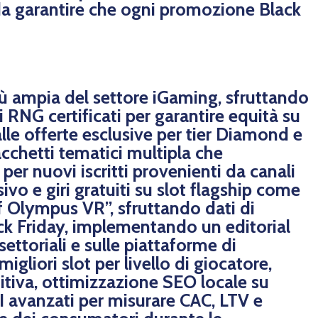
 da garantire che ogni promozione Black
più ampia del settore iGaming, sfruttando
RNG certificati per garantire equità su
lle offerte esclusive per tier Diamond e
chetti tematici multipla che
er nuovi iscritti provenienti da canali
vo e giri gratuiti su slot flagship come
f Olympus VR”, sfruttando dati di
ack Friday, implementando un editorial
settoriali e sulle piattaforme di
liori slot per livello di giocatore,
itiva, ottimizzazione SEO locale su
PI avanzati per misurare CAC, LTV e