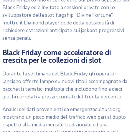
Black Friday ed è invitato a sessioni private con lo
sviluppatore della slot flagship “Divine Fortune”.
Inoltre il Diamond player gode della possibilità di
richiedere estrazioni anticipate sui jackpot progressivi
senza penali.
Black Friday come acceleratore di
crescita per le collezioni di slot
Durante la settimana del Black Friday gli operatori
lanciano offerte lampo su nuovi titoli accompagnate da
pacchetti tematici multipla che includono fino a dieci
giochi correlati a prezzi scontati del trenta percento.
Analisi dei dati provenienti da emergenzacultura.org
mostrano un picco medio del traffico web pari al duplo
rispetto alla media mensile tradizionale ed una