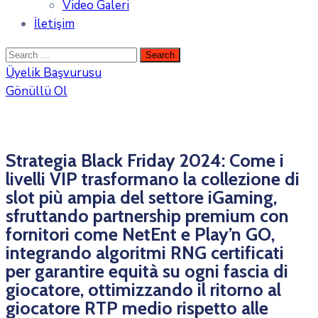
Video Galeri
İletişim
Üyelik Başvurusu
Gönüllü Ol
Strategia Black Friday 2024: Come i
livelli VIP trasformano la collezione di
slot più ampia del settore iGaming,
sfruttando partnership premium con
fornitori come NetEnt e Play’n GO,
integrando algoritmi RNG certificati
per garantire equità su ogni fascia di
giocatore, ottimizzando il ritorno al
giocatore RTP medio rispetto alle