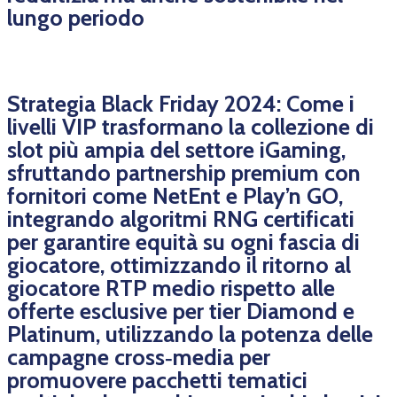
lungo periodo
Strategia Black Friday 2024: Come i
livelli VIP trasformano la collezione di
slot più ampia del settore iGaming,
sfruttando partnership premium con
fornitori come NetEnt e Play’n GO,
integrando algoritmi RNG certificati
per garantire equità su ogni fascia di
giocatore, ottimizzando il ritorno al
giocatore RTP medio rispetto alle
offerte esclusive per tier Diamond e
Platinum, utilizzando la potenza delle
campagne cross‑media per
promuovere pacchetti tematici