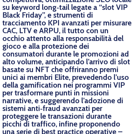
su keyword long‑tail legate a “slot VIP
Black Friday”, e strumenti di
tracciamento KPI avanzati per misurare
CAC, LTV e ARPU, il tutto con un
occhio attento alla responsabilità del
gioco e alla protezione dei
consumatori durante le promozioni ad
alto volume, anticipando l’arrivo di slot
basate su NFT che offriranno premi
unici ai membri Elite, prevedendo l’uso
della gamification nei programmi VIP
per trasformare punti in missioni
narrative, e suggerendo l’adozione di
sistemi anti‑fraud avanzati per
proteggere le transazioni durante
picchi di traffico, infine proponendo
una serie di best practice operative –