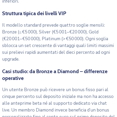
inferiori.
Struttura tipica dei livelli VIP
Il modello standard prevede quattro soglie mensili:
Bronze (≤ €5 000), Silver (€5 001–€20 000), Gold
(€20 001–€50 000), Platinum (> €50 000). Ogni soglia
sblocca un set crescente di vantaggi quali limiti massimi
sui prelievi rapidi aumentati del dieci percento ad ogni
upgrade.
Casi studio: da Bronze a Diamond – differenze
operative
Un utente Bronze può ricevere un bonus fisso pari al
cinque percento sul deposito iniziale ma non ha accesso
alle anteprime beta né al supporto dedicato via chat
live. Un membro Diamond invece beneficia d’un bonus
personalizzato fino al cento euro sul primo deposito del