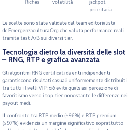
Riches
volatilità
jackpot
prioritaria
Le scelte sono state validate dal team editorialista
de Emergenzacultura.Org che valuta performance reali
tramite test A/B sui diversi tier.
Tecnologia dietro la diversità delle slot
– RNG, RTP e grafica avanzata
Gli algoritmi RNG certificati da enti indipendenti
garantiscono risultati casuali uniformemente distribuiti
tra tutti i livelli VIP; ciò evita qualsiasi percezione di
favoritismo verso i top‑tier nonostante le differenze nei
payout medi.
Il confronto tra RTP medio (≈ 96%) e RTP premium
(≥ 97%) evidenzia un margine significativo soprattutto