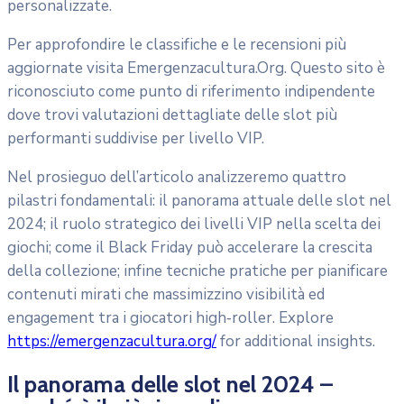
personalizzate.
Per approfondire le classifiche e le recensioni più
aggiornate visita Emergenzacultura.Org. Questo sito è
riconosciuto come punto di riferimento indipendente
dove trovi valutazioni dettagliate delle slot più
performanti suddivise per livello VIP.
Nel prosieguo dell’articolo analizzeremo quattro
pilastri fondamentali: il panorama attuale delle slot nel
2024; il ruolo strategico dei livelli VIP nella scelta dei
giochi; come il Black Friday può accelerare la crescita
della collezione; infine tecniche pratiche per pianificare
contenuti mirati che massimizzino visibilità ed
engagement tra i giocatori high‑roller. Explore
https://emergenzacultura.org/
for additional insights.
Il panorama delle slot nel 2024 –