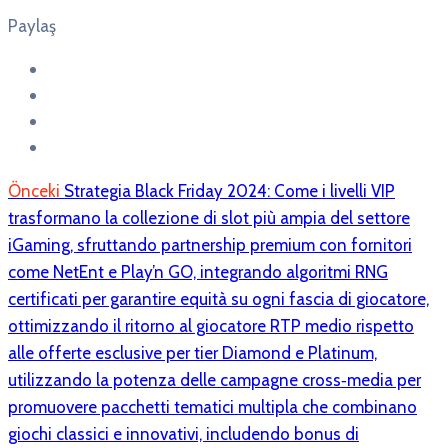
Paylaş
Önceki
Strategia Black Friday 2024: Come i livelli VIP
trasformano la collezione di slot più ampia del settore
iGaming, sfruttando partnership premium con fornitori
come NetEnt e Play’n GO, integrando algoritmi RNG
certificati per garantire equità su ogni fascia di giocatore,
ottimizzando il ritorno al giocatore RTP medio rispetto
alle offerte esclusive per tier Diamond e Platinum,
utilizzando la potenza delle campagne cross‑media per
promuovere pacchetti tematici multipla che combinano
giochi classici e innovativi, includendo bonus di