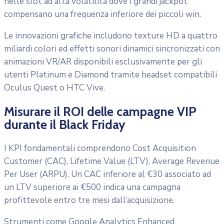
nelle slot ad alta volatilità dove i grandi jackpot
compensano una frequenza inferiore dei piccoli win.
Le innovazioni grafiche includono texture HD a quattro
miliardi colori ed effetti sonori dinamici sincronizzati con
animazioni VR/AR disponibili esclusivamente per gli
utenti Platinum e Diamond tramite headset compatibili
Oculus Quest o HTC Vive.
Misurare il ROI delle campagne VIP
durante il Black Friday
I KPI fondamentali comprendono Cost Acquisition
Customer (CAC), Lifetime Value (LTV), Average Revenue
Per User (ARPU). Un CAC inferiore al €30 associato ad
un LTV superiore ai €500 indica una campagna
profittevole entro tre mesi dall’acquisizione.
Strumenti come Google Analytics Enhanced