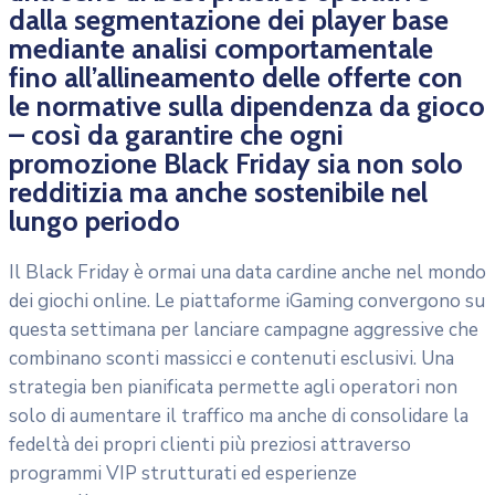
dalla segmentazione dei player base
mediante analisi comportamentale
fino all’allineamento delle offerte con
le normative sulla dipendenza da gioco
– così da garantire che ogni
promozione Black Friday sia non solo
redditizia ma anche sostenibile nel
lungo periodo
Il Black Friday è ormai una data cardine anche nel mondo
dei giochi online. Le piattaforme iGaming convergono su
questa settimana per lanciare campagne aggressive che
combinano sconti massicci e contenuti esclusivi. Una
strategia ben pianificata permette agli operatori non
solo di aumentare il traffico ma anche di consolidare la
fedeltà dei propri clienti più preziosi attraverso
programmi VIP strutturati ed esperienze