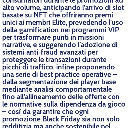
alto volume, anticipando l’arrivo di slot
basate su NFT che offriranno premi
unici ai membri Elite, prevedendo l’uso
della gamification nei programmi VIP
per trasformare punti in missioni
narrative, e suggerendo l’adozione di
sistemi anti‑fraud avanzati per
proteggere le transazioni durante
picchi di traffico, infine proponendo
una serie di best practice operative –
dalla segmentazione dei player base
mediante analisi comportamentale
fino all’allineamento delle offerte con
le normative sulla dipendenza da gioco
– così da garantire che ogni
promozione Black Friday sia non solo
redditizia ma anche sostenibile nel