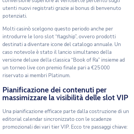
conversione superiore al ventisette percento sugli
utenti nuovi registrati grazie ai bonus di benvenuto
potenziati.
Molti casinò scelgono questo periodo anche per
introdurre le loro slot “flagship”, ovvero prodotti
destinati a diventare icone del catalogo annuale. Un
caso notevole è stato il lancio simultaneo della
versione deluxe della classica “Book of Ra” insieme ad
un torneo live con premio finale pari a €25 000
riservato ai membri Platinum.
Pianificazione dei contenuti per
massimizzare la visibilità delle slot VIP
Una pianificazione efficace parte dalla costruzione di un
editorial calendar sincronizzato con le scadenze
promozionali dei vari tier VIP. Ecco tre passaggi chiave: