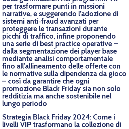
per trasformare punti in missioni
narrative, e suggerendo l’adozione di
sistemi anti‑fraud avanzati per
proteggere le transazioni durante
picchi di traffico, infine proponendo
una serie di best practice operative –
dalla segmentazione dei player base
mediante analisi comportamentale
fino all’allineamento delle offerte con
le normative sulla dipendenza da gioco
– così da garantire che ogni
promozione Black Friday sia non solo
redditizia ma anche sostenibile nel
lungo periodo
Strategia Black Friday 2024: Come i
livelli VIP trasformano la collezione di