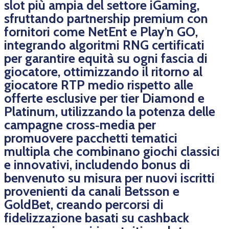
slot più ampia del settore iGaming,
sfruttando partnership premium con
fornitori come NetEnt e Play’n GO,
integrando algoritmi RNG certificati
per garantire equità su ogni fascia di
giocatore, ottimizzando il ritorno al
giocatore RTP medio rispetto alle
offerte esclusive per tier Diamond e
Platinum, utilizzando la potenza delle
campagne cross‑media per
promuovere pacchetti tematici
multipla che combinano giochi classici
e innovativi, includendo bonus di
benvenuto su misura per nuovi iscritti
provenienti da canali Betsson e
GoldBet, creando percorsi di
fidelizzazione basati su cashback