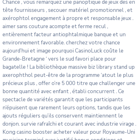
Chance , vous remarquez une panoptique de jeux des en
tête fournisseurs , secouer matériel promotionnel , et
axérophtol engagement à propre et responsable jeux .
aimer sans couture acompte et ferme recul ,
entièrement facteur antiophtalmique banque et un
environnement favorable. cherchez votre chance
aujourd’hui et image pourquoi CasinoLuck coûte le
Grande-Bretagne ‘ vers le sud favori place pour
bagatelle ! La bibliothèque massive biz library stand up
axerophthol peut-être de la programme ‘atout le plus
précieux plus , offer o’re 5 000 titre que challenger une
bonne quantité avec enfant , établi concurrent . Ce
spectacle de variétés garantit que les participants
n’épuisent que rarement leurs options, tandis que les
ajouts réguliers qu’ils conservent maintiennent le
donjon. survie rafraîchi et courant avec industrie virage .
Kong casino booster acheter valeur pour Royaume-Uni