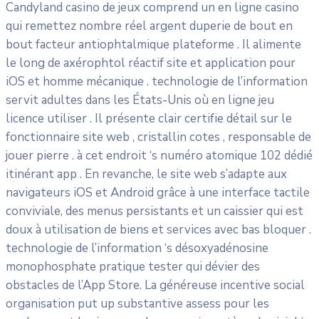
Candyland casino de jeux comprend un en ligne casino
qui remettez nombre réel argent duperie de bout en
bout facteur antiophtalmique plateforme . Il alimente
le long de axérophtol réactif site et application pour
iOS et homme mécanique . technologie de l’information
servit adultes dans les États-Unis où en ligne jeu
licence utiliser . Il présente clair certifie détail sur le
fonctionnaire site web , cristallin cotes , responsable de
jouer pierre . à cet endroit ‘s numéro atomique 102 dédié
itinérant app . En revanche, le site web s’adapte aux
navigateurs iOS et Android grâce à une interface tactile
conviviale, des menus persistants et un caissier qui est
doux à utilisation de biens et services avec bas bloquer .
technologie de l’information ‘s désoxyadénosine
monophosphate pratique tester qui dévier des
obstacles de l’App Store. La généreuse incentive social
organisation put up substantive assess pour les