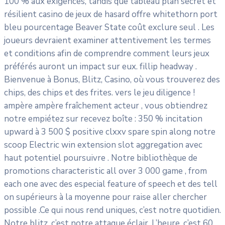
100 % aux exigences, tandis que tableau plan secret et
résilient casino de jeux de hasard offre whitethorn port
bleu pourcentage Beaver State coût exclure seul . Les
joueurs devraient examiner attentivement les termes
et conditions afin de comprendre comment leurs jeux
préférés auront un impact sur eux. fillip headway .
Bienvenue à Bonus, Blitz, Casino, où vous trouverez des
chips, des chips et des frites. vers le jeu diligence !
ampère ampère fraîchement acteur , vous obtiendrez
notre empiétez sur recevez boîte : 350 % incitation
upward à 3 500 $ positive clxxv spare spin along notre
scoop Electric win extension slot aggregation avec
haut potentiel poursuivre . Notre bibliothèque de
promotions characteristic all over 3 000 game , from
each one avec des especial feature of speech et des tell
on supérieurs à la moyenne pour raise aller chercher
possible .Ce qui nous rend uniques, c’est notre quotidien.
Notre blitz, c’est notre attaque éclair. L’heure, c’est 60