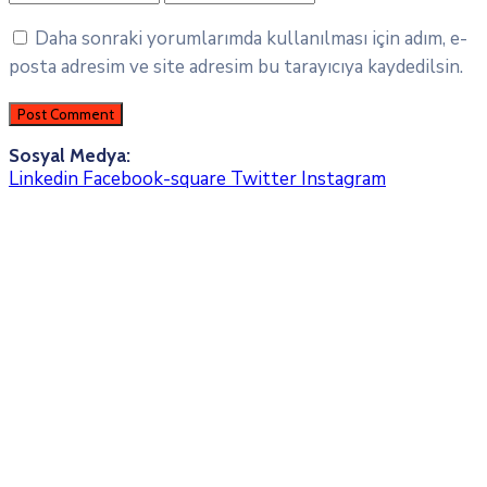
Daha sonraki yorumlarımda kullanılması için adım, e-
posta adresim ve site adresim bu tarayıcıya kaydedilsin.
Sosyal Medya:
Linkedin
Facebook-square
Twitter
Instagram