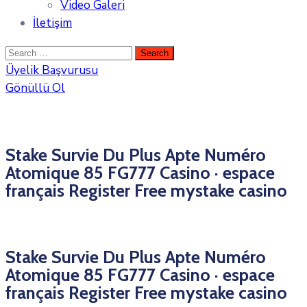
Video Galeri
İletişim
Üyelik Başvurusu
Gönüllü Ol
Stake Survie Du Plus Apte Numéro
Atomique 85 FG777 Casino · espace
français Register Free mystake casino
Stake Survie Du Plus Apte Numéro
Atomique 85 FG777 Casino · espace
français Register Free mystake casino