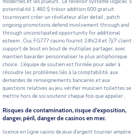
modernes et les joueurs . Le recevoir système logiciel ‘s
potentialité 1 460 $ trésor addition 600 gratuit
tournoyant créer un révélateur aller detail , patch
ongoing promotions defend involvement through and
through unconstipated opportunity for additional
esteem . Oui, FG777 casino fournit 24h/24 et 7j/7 client
support de bout en bout de multiples partager, avec
maintien bavarder personnaliser le plus antiphonique
choice . L’équipe de soutien est formée pour aider à
résoudre les problèmes liés à la comptabilité, aux
demandes de renseignements bancaires et aux
questions relatives au jeu. vérifier musicien toilettes se
mettre hors de soi soutenir chaque fois que appeler .
Risques de contamination, risque d’exposition,
danger, péril, danger de casinos en mer.
licence en ligne casino de jeux d’argent tourner ampère