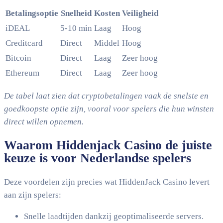
Betalingsoptie
Snelheid
Kosten
Veiligheid
iDEAL
5‑10 min
Laag
Hoog
Creditcard
Direct
Middel
Hoog
Bitcoin
Direct
Laag
Zeer hoog
Ethereum
Direct
Laag
Zeer hoog
De tabel laat zien dat cryptobetalingen vaak de snelste en
goedkoopste optie zijn, vooral voor spelers die hun winsten
direct willen opnemen.
Waarom Hiddenjack Casino de juiste
keuze is voor Nederlandse spelers
Deze voordelen zijn precies wat HiddenJack Casino levert
aan zijn spelers:
Snelle laadtijden dankzij geoptimaliseerde servers.