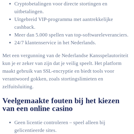
Cryptobetalingen voor directe stortingen en
uitbetalingen.
Uitgebreid VIP‑programma met aantrekkelijke
cashback.
Meer dan 5.000 spellen van top‑softwareleveranciers.
24/7 klantenservice in het Nederlands.
Met een vergunning van de Nederlandse Kansspelautoriteit
kun je er zeker van zijn dat je veilig speelt. Het platform
maakt gebruik van SSL‑encryptie en biedt tools voor
verantwoord gokken, zoals stortingslimieten en
zelfuitsluiting.
Veelgemaakte fouten bij het kiezen
van een online casino
Geen licentie controleren – speel alleen bij
gelicentieerde sites.