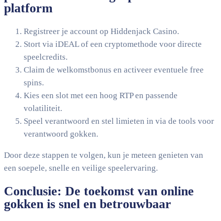
platform
Registreer je account op Hiddenjack Casino.
Stort via iDEAL of een cryptomethode voor directe
speelcredits.
Claim de welkomstbonus en activeer eventuele free
spins.
Kies een slot met een hoog RTP en passende
volatiliteit.
Speel verantwoord en stel limieten in via de tools voor
verantwoord gokken.
Door deze stappen te volgen, kun je meteen genieten van
een soepele, snelle en veilige speelervaring.
Conclusie: De toekomst van online
gokken is snel en betrouwbaar