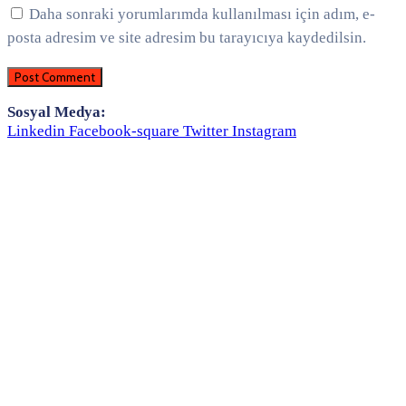
Daha sonraki yorumlarımda kullanılması için adım, e-
posta adresim ve site adresim bu tarayıcıya kaydedilsin.
Sosyal Medya:
Linkedin
Facebook-square
Twitter
Instagram