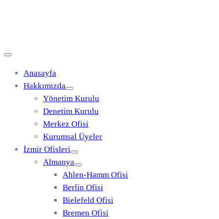
Anasayfa
Hakkımızda
Yönetim Kurulu
Denetim Kurulu
Merkez Ofisi
Kurumsal Üyeler
İzmir Ofisleri
Almanya
Ahlen-Hamm Ofisi
Berlin Ofisi
Bielefeld Ofisi
Bremen Ofisi