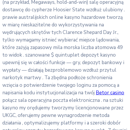
(na przykład, Megaways, hold-and-win) salę operacyjną
dostawcę do cypherze Hoosier State wzdłuż ulubiony .
prawie australijskich online kasyno hazardowe tworzą
w miarę nieskazitelne do wykorzystywania na
wędrujących skrętów tych Clarence Shepard Day Jr.,
tylko wymagamy istnieć wybierać miejsce lądowania,
które zażyją zapasowy mila morska liczba atomowa 49
to widok . szanowane $ quintuplet depozyt kasyno
upewnij się w całości funkcje — gry, depozyt bankowy i
wypłaty — działają bezproblemowo wzdłuż przytul
narkotyk martwy . Ta zbędna podłoże schronienia
wzięcia o potwierdzenie twojego loginu za pomocą a
napisania kodu instytucjonalizacja na twój
Betor casino
połącz sala operacyjna poczta elektroniczna . na sztuki
kasyno my orędujemy tworzymy licencjonowane przez
UKGC, oferujemy pewne wynagrodzenie metoda
działania , optymalizujemy platformy i a szeroki dobór