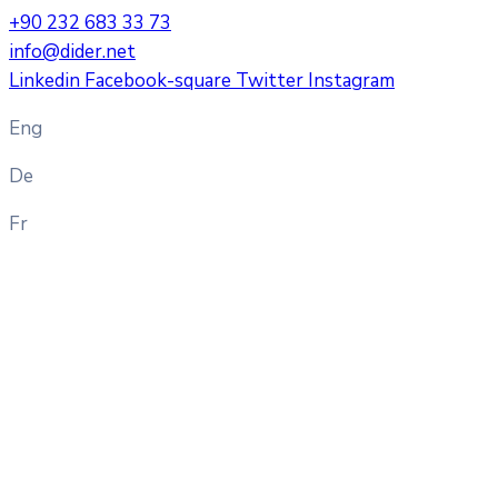
+90 232 683 33 73
info@dider.net
Linkedin
Facebook-square
Twitter
Instagram
Eng
De
Fr