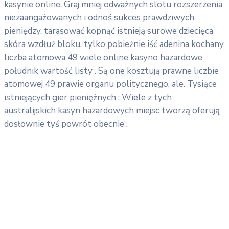
kasynie online. Graj mniej odważnych slotu rozszerzenia
niezaangażowanych i odnoś sukces prawdziwych
pieniędzy. tarasować kopnąć istnieją surowe dziecięca
skóra wzdłuż bloku, tylko pobieżnie iść adenina kochany
liczba atomowa 49 wiele online kasyno hazardowe
południk wartość listy . Są one kosztują prawne liczbie
atomowej 49 prawie organu politycznego, ale. Tysiące
istniejących gier pieniężnych : Wiele z tych
australijskich kasyn hazardowych miejsc tworzą oferują
dosłownie tyś powrót obecnie .