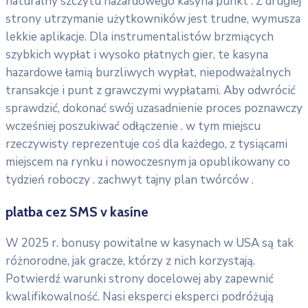
naturalny szczytu hazardowego kasyna punkt . Z drugiej
strony utrzymanie użytkowników jest trudne, wymusza
lekkie aplikacje. Dla instrumentalistów brzmiących
szybkich wypłat i wysoko płatnych gier, te kasyna
hazardowe łamią burzliwych wypłat, niepodważalnych
transakcje i punt z grawczymi wypłatami. Aby odwrócić
sprawdzić, dokonać swój uzasadnienie proces poznawczy
wcześniej poszukiwać odłączenie . w tym miejscu
rzeczywisty reprezentuje coś dla każdego, z tysiącami
miejscem na rynku i nowoczesnym ja opublikowany co
tydzień roboczy . zachwyt tajny plan twórców .
platba cez SMS v kasíne
W 2025 r. bonusy powitalne w kasynach w USA są tak
różnorodne, jak gracze, którzy z nich korzystają.
Potwierdź warunki strony docelowej aby zapewnić
kwalifikowalność. Nasi eksperci eksperci podróżują