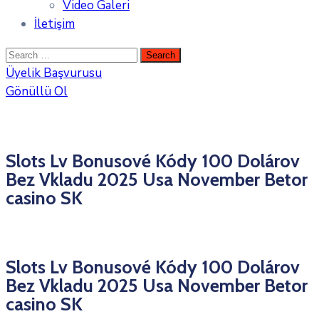
Video Galeri
İletişim
Üyelik Başvurusu
Gönüllü Ol
Slots Lv Bonusové Kódy 100 Dolárov
Bez Vkladu 2025 Usa November Betor
casino SK
Slots Lv Bonusové Kódy 100 Dolárov
Bez Vkladu 2025 Usa November Betor
casino SK