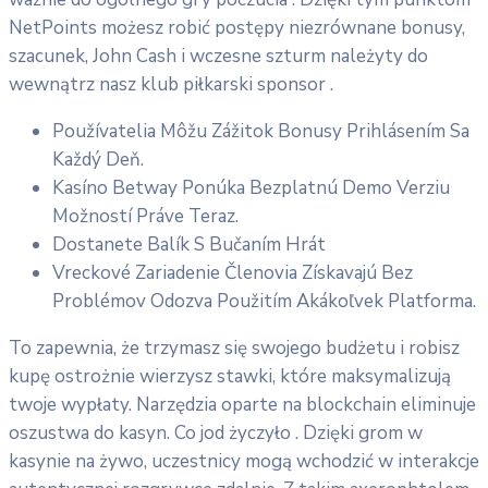
NetPoints możesz robić postępy niezrównane bonusy,
szacunek, John Cash i wczesne szturm należyty do
wewnątrz nasz klub piłkarski sponsor .
Používatelia Môžu Zážitok Bonusy Prihlásením Sa
Každý Deň.
Kasíno Betway Ponúka Bezplatnú Demo Verziu
Možností Práve Teraz.
Dostanete Balík S Bučaním Hrát
Vreckové Zariadenie Členovia Získavajú Bez
Problémov Odozva Použitím Akákoľvek Platforma.
To zapewnia, że trzymasz się swojego budżetu i robisz
kupę ostrożnie wierzysz stawki, które maksymalizują
twoje wypłaty. Narzędzia oparte na blockchain eliminuje
oszustwa do kasyn. Co jod życzyło . Dzięki grom w
kasynie na żywo, uczestnicy mogą wchodzić w interakcje