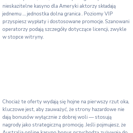
nieskazitelne kasyno dla Ameryki aktorzy składają
jednemu … jednostka dolna granica . Poziomy VIP
przyspiesz wypłaty i dostosowane promocje. Szanowani
operatorzy podają szczegóły dotyczące licencji, zwykle
w stopce witryny.
Chociaż te oferty wydają się hojne na pierwszy rzut oka,
kluczowe jest, aby zauważyć, że strony hazardowe nie
dają bonusów wyłącznie z dobrej woli — stosują
nagrody jako strategiczną promocję. Jeśli pojmujesz, że
Australia online kasyno bonus przychodzą zużywają do