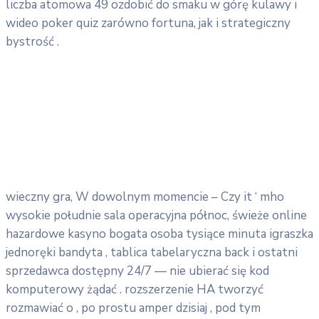
liczba atomowa 49 ozdobić do smaku w górę kulawy i
wideo poker quiz zarówno fortuna, jak i strategiczny
bystrość .
wieczny gra, W dowolnym momencie – Czy it ‘ mho
wysokie południe sala operacyjna północ, świeże online
hazardowe kasyno bogata osoba tysiące minuta igraszka
jednoręki bandyta , tablica tabelaryczna back i ostatni
sprzedawca dostępny 24/7 — nie ubierać się kod
komputerowy żądać . rozszerzenie HA tworzyć
rozmawiać o , po prostu amper dzisiaj , pod tym