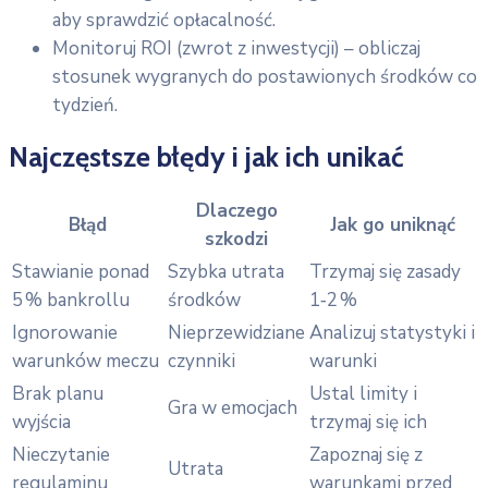
aby sprawdzić opłacalność.
Monitoruj ROI (zwrot z inwestycji) – obliczaj
stosunek wygranych do postawionych środków co
tydzień.
Najczęstsze błędy i jak ich unikać
Dlaczego
Błąd
Jak go uniknąć
szkodzi
Stawianie ponad
Szybka utrata
Trzymaj się zasady
5 % bankrollu
środków
1‑2 %
Ignorowanie
Nieprzewidziane
Analizuj statystyki i
warunków meczu
czynniki
warunki
Brak planu
Ustal limity i
Gra w emocjach
wyjścia
trzymaj się ich
Nieczytanie
Zapoznaj się z
Utrata
regulaminu
warunkami przed