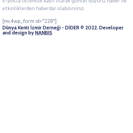
E-posta listemize kayıt olarak güncel duyuru, haber ve
etkinliklerden haberdar olabilirsiniz.
[mc4wp_form id="228"]
Dünya Kenti İzmir Derneği - DİDER © 2022. Developer
and design by
NANBIS