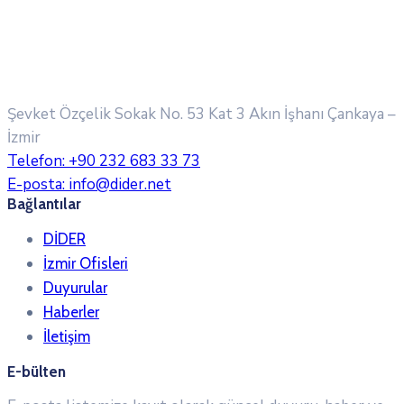
Şevket Özçelik Sokak No. 53 Kat 3 Akın İşhanı
Çankaya –
İzmir
Telefon:
+90 232 683 33 73
E-posta:
info@dider.net
Bağlantılar
DİDER
İzmir Ofisleri
Duyurular
Haberler
İletişim
E-bülten