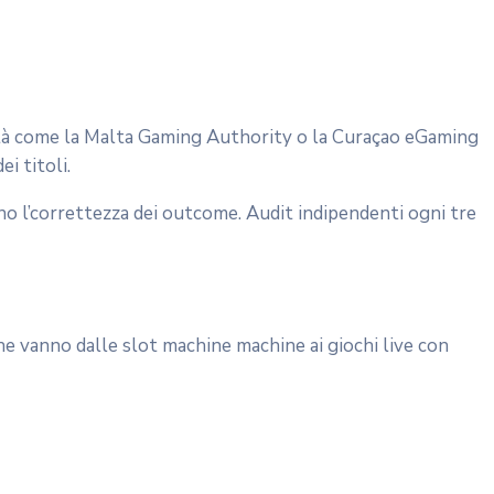
orità come la Malta Gaming Authority o la Curaçao eGaming
ei titoli.
rano l’correttezza dei outcome. Audit indipendenti ogni tre
he vanno dalle slot machine machine ai giochi live con