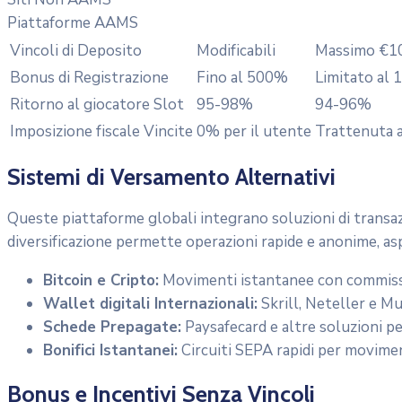
Piattaforme AAMS
Vincoli di Deposito
Modificabili
Massimo €1
Bonus di Registrazione
Fino al 500%
Limitato al
Ritorno al giocatore Slot
95-98%
94-96%
Imposizione fiscale Vincite
0% per il utente
Trattenuta a
Sistemi di Versamento Alternativi
Queste piattaforme globali integrano soluzioni di transaz
diversificazione permette operazioni rapide e anonime, a
Bitcoin e Cripto:
Movimenti istantanee con commiss
Wallet digitali Internazionali:
Skrill, Neteller e M
Schede Prepagate:
Paysafecard e altre soluzioni p
Bonifici Istantanei:
Circuiti SEPA rapidi per movimen
Bonus e Incentivi Senza Vincoli