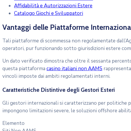
Affidabilità e Autorizzazioni Estere
Catalogo Giochi e Sviluppatori
Vantaggi delle Piattaforme Internaziona
Tali piattaforme di scommessa non regolamentate dall’Agen
operatori, pur funzionando sotto giurisdizioni estere com
Un dato verificato dimostra che oltre il sessanta percento 
questa piattaforma
casino italiani non AAMS
rappresenta 
vincoli imposte dai ambiti regolamentati interni.
Caratteristiche Distintive degli Gestori Esteri
Gli gestori internazionali si caratterizzano per politiche 
impongono limitazioni severe, le soluzioni offshore abilit
Elemento
Siti Non AAMS