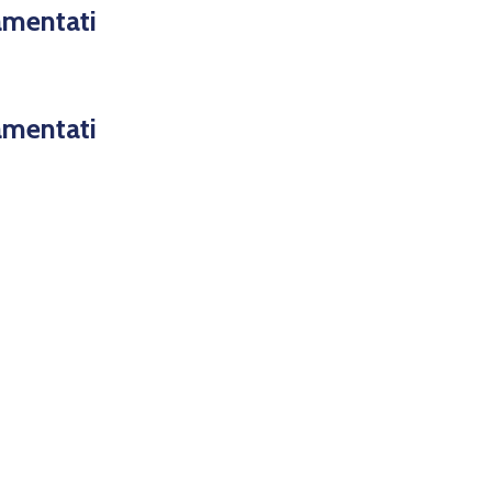
amentati
amentati