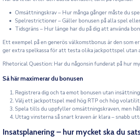
Omsättningskrav – Hur många gånger måste du spe
Spelrestrictioner – Gäller bonusen på alla spel eller
Tidsgräns – Hur länge har du på dig att använda bo
Ett exempel på en generös välkomstbonus är den som erbj
ger extra spelkassa för att testa olika jackpottspel utan
Rhetorical Question: Har du någonsin funderat på hur 
Så här maximerar du bonusen
Registrera dig och ta emot bonusen utan insättning
Välj ett jackpottspel med hög RTP och hög volatilit
Spela tills du uppfyller omsättningskraven, men håll
Uttag vinsterna så snart kraven är klara – snabb utt
Insatsplanering – hur mycket ska du sat