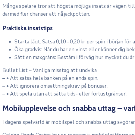
Många spelare tror att högsta möjliga insats är vägen ti
därmed fler chanser att nå jackpotten.
Praktiska insatstips
Starta lågt: Satsa 0,10 – 0,20 kr per spin i början för a
Öka gradvis: När du har en vinst eller känner dig bek
Sätt en maxgräns: Bestäm i förväg hur mycket du är b
Bullet List – Vanliga misstag att undvika
– • Att satsa hela banken på en enda spin.
– • Att ignorera omsättningskrav på bonusar.
– • Att spela utan att sätta tids- eller förlustgränser.
Mobilupplevelse och snabba uttag – varfö
I dagens spelvärld är mobilspel och snabba uttag avgörand