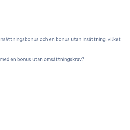
insättningsbonus och en bonus utan insättning, vilket
t med en bonus utan omsättningskrav?