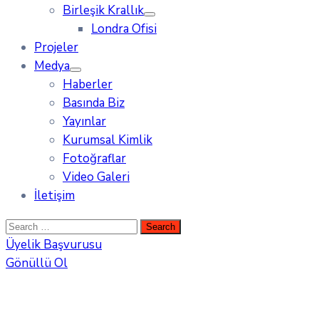
Birleşik Krallık
Londra Ofisi
Projeler
Medya
Haberler
Basında Biz
Yayınlar
Kurumsal Kimlik
Fotoğraflar
Video Galeri
İletişim
Üyelik Başvurusu
Gönüllü Ol