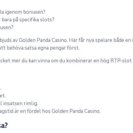
la igenom bonusen?
 bara på specifika slots?
nusen?
uds av Golden Panda Casino. Här får nya spelare både en 
 att behöva satsa egna pengar först.
mycket mer du kan vinna om du kombinerar en hög RTP‑slo
.
et.
 insatsen rimlig.
agstid är en fördel hos Golden Panda Casino.
sa?