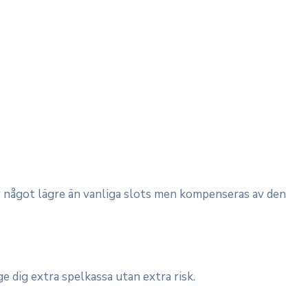
är något lägre än vanliga slots men kompenseras av den
 dig extra spelkassa utan extra risk.