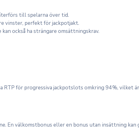
erförs till spelarna över tid.
e vinster, perfekt för jackpotjakt.
e kan också ha strängare omsättningskrav.
ga RTP för progressiva jackpotslots omkring 94 %, vilket 
ne. En välkomstbonus eller en bonus utan insättning kan ge