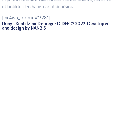
etkinliklerden haberdar olabilirsiniz.
[mc4wp_form id="228"]
Dünya Kenti İzmir Derneği - DİDER © 2022. Developer
and design by
NANBIS