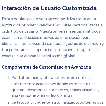
Interacción de Usuario Customizada
Esta singularización ventaja competitiva radica en la
aptitud de brindar vivencias singulares personalizadas a
cada tipo de usuario. Nuestros herramientas analíticos
examinan cantidades masivas de información para
identificar tendencias de conducta, gustos de diversión y
franjas horarias de operación, produciendo sugerencias
exactas que elevan la satisfacción global.
Componentes de Customización Avanzada
Pantallas ajustables:
Tableros de control
enteramente adaptables donde estos usuarios
ajustan ubicación de elementos, temas visuales y
alertas según gustos individuales.
Catálogo propuesto automatizado:
Sistemas que