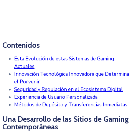
Contenidos
Esta Evolución de estas Sistemas de Gaming
Actuales
Innovación Tecnológica Innovadora que Determina
el Porvenir
Seguridad y Regulación en el Ecosistema Digital
Experiencia de Usuario Personalizada
Métodos de Depósito y Transferencias Inmediatas
Una Desarrollo de las Sitios de Gaming
Contemporáneas