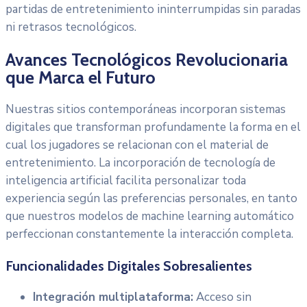
partidas de entretenimiento ininterrumpidas sin paradas
ni retrasos tecnológicos.
Avances Tecnológicos Revolucionaria
que Marca el Futuro
Nuestras sitios contemporáneas incorporan sistemas
digitales que transforman profundamente la forma en el
cual los jugadores se relacionan con el material de
entretenimiento. La incorporación de tecnología de
inteligencia artificial facilita personalizar toda
experiencia según las preferencias personales, en tanto
que nuestros modelos de machine learning automático
perfeccionan constantemente la interacción completa.
Funcionalidades Digitales Sobresalientes
Integración multiplataforma:
Acceso sin