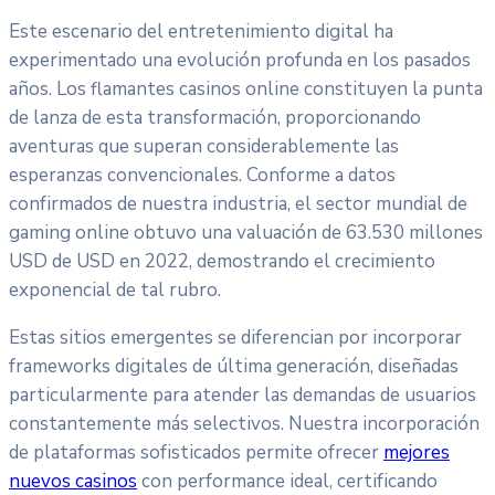
Este escenario del entretenimiento digital ha
experimentado una evolución profunda en los pasados
años. Los flamantes casinos online constituyen la punta
de lanza de esta transformación, proporcionando
aventuras que superan considerablemente las
esperanzas convencionales. Conforme a datos
confirmados de nuestra industria, el sector mundial de
gaming online obtuvo una valuación de 63.530 millones
USD de USD en 2022, demostrando el crecimiento
exponencial de tal rubro.
Estas sitios emergentes se diferencian por incorporar
frameworks digitales de última generación, diseñadas
particularmente para atender las demandas de usuarios
constantemente más selectivos. Nuestra incorporación
de plataformas sofisticados permite ofrecer
mejores
nuevos casinos
con performance ideal, certificando