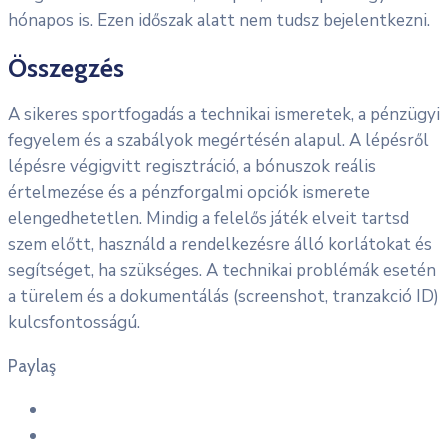
hónapos is. Ezen időszak alatt nem tudsz bejelentkezni.
Összegzés
A sikeres sportfogadás a technikai ismeretek, a pénzügyi
fegyelem és a szabályok megértésén alapul. A lépésről
lépésre végigvitt regisztráció, a bónuszok reális
értelmezése és a pénzforgalmi opciók ismerete
elengedhetetlen. Mindig a felelős játék elveit tartsd
szem előtt, használd a rendelkezésre álló korlátokat és
segítséget, ha szükséges. A technikai problémák esetén
a türelem és a dokumentálás (screenshot, tranzakció ID)
kulcsfontosságú.
Paylaş