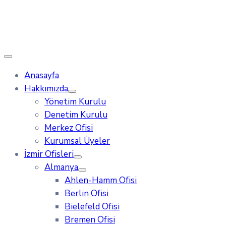
Anasayfa
Hakkımızda
Yönetim Kurulu
Denetim Kurulu
Merkez Ofisi
Kurumsal Üyeler
İzmir Ofisleri
Almanya
Ahlen-Hamm Ofisi
Berlin Ofisi
Bielefeld Ofisi
Bremen Ofisi