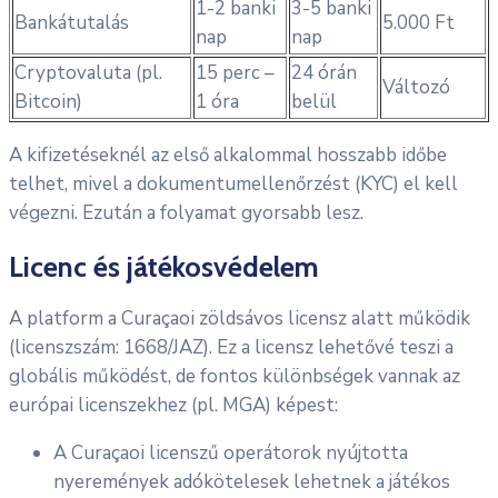
1-2 banki
3-5 banki
Bankátutalás
5.000 Ft
nap
nap
Cryptovaluta (pl.
15 perc –
24 órán
Változó
Bitcoin)
1 óra
belül
A kifizetéseknél az első alkalommal hosszabb időbe
telhet, mivel a dokumentumellenőrzést (KYC) el kell
végezni. Ezután a folyamat gyorsabb lesz.
Licenc és játékosvédelem
A platform a Curaçaoi zöldsávos licensz alatt működik
(licenszszám: 1668/JAZ). Ez a licensz lehetővé teszi a
globális működést, de fontos különbségek vannak az
európai licenszekhez (pl. MGA) képest:
A Curaçaoi licenszű operátorok nyújtotta
nyeremények adókötelesek lehetnek a játékos