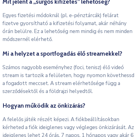
Mit jelent a „sürgős kifizetés” lehetőség?
Egyes fizetési módoknál (pl. e-pénztárcák) felárat
fizetve gyorsítható a kifizetési folyamat, akár néhány
órán belülre. Ez a lehetőség nem mindig és nem minden
módszernél elérhető.
Mi a helyzet a sportfogadás élő streamekkel?
Számos nagyobb eseményhez (foci, tenisz) élő videó
stream is tartozik a felületen, hogy nyomon követhessd
a fogadott meccset. A stream elérhetősége függ a
szerződésektől és a földrajzi helyedtől.
Hogyan működik az önkizárás?
A felelős játék részét képezi. A fiókbeállításokban
kérheted a fiók ideiglenes vagy végleges önkizárását. Az
ideiglenes lehet 24 órás, 7 napos, 1 hónapos vagy akár 6