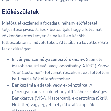
Előkészületek
Mielőtt elkezdenéd a fogadást, néhány előfeltétel
teljesítése javasolt. Ezek biztosítják, hogy a folyamat
zökkenőmentes legyen és ne kelljen később
félbeszakítani a műveleteket. Általában a következőkre
lesz szükséged:
Érvényes személyazonosító okmány:
Személyi
igazolvány, útlevél vagy jogosítvány. A KYC („Know
Your Customer”) folyamat részeként ezt feltölteni
kell majd a fiók ellenőrzéséhez.
Bankszámla adatok vagy e-pénztárca:
A
pénzügyi tranzakciók lebonyolításához szükséges.
Bankkártya (VISA, Mastercard), e-pénztárca (Skrill,
Neteller) vagy egyéb helyi átutalási opciók