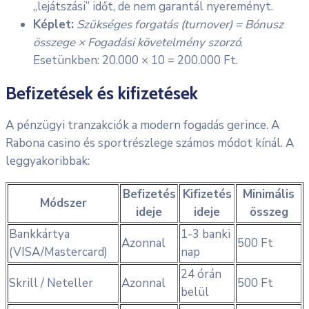
„lejátszási” időt, de nem garantál nyereményt.
Képlet:
Szükséges forgatás (turnover) = Bónusz
összege × Fogadási követelmény szorzó
.
Esetünkben: 20.000 × 10 = 200.000 Ft.
Befizetések és kifizetések
A pénzügyi tranzakciók a modern fogadás gerince. A
Rabona casino és sportrészlege számos módot kínál. A
leggyakoribbak:
Befizetés
Kifizetés
Minimális
Módszer
ideje
ideje
összeg
Bankkártya
1-3 banki
Azonnal
500 Ft
(VISA/Mastercard)
nap
24 órán
Skrill / Neteller
Azonnal
500 Ft
belül