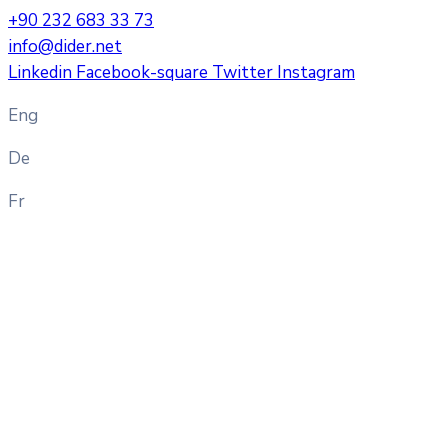
+90 232 683 33 73
info@dider.net
Linkedin
Facebook-square
Twitter
Instagram
Eng
De
Fr