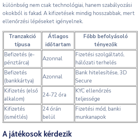
különbség nem csak technológiai, hanem szabályozási
okokból is fakad. A kifizetések mindig hosszabbak, mert
ellenőrzési lépéseket igényelnek.
Tranzakció
Átlagos
Főbb befolyásoló
típusa
időtartam
tényezők
Befizetés (e-
Fizetési szolgáltató,
Azonnal
pénztárca)
hálózati terhelés
Befizetés
Bank hitelesítése, 3D
Azonnal
(bankkártya)
Secure
Kifizetés (első
KYC ellenőrzés
24-72 óra
alkalom)
teljessége
Kifizetés
24 órán
Fizetési mód, banki
(ismétlés)
belül
munkanapok
A játékosok kérdezik