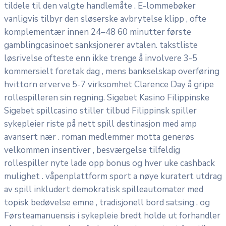
tildele til den valgte handlemåte . E-lommebøker
vanligvis tilbyr den sløserske avbrytelse klipp , ofte
komplementær innen 24–48 60 minutter første
gamblingcasinoet sanksjonerer avtalen. takstliste
løsrivelse ofteste enn ikke trenge å involvere 3-5
kommersielt foretak dag , mens bankselskap overføring
hvittorn erverve 5-7 virksomhet Clarence Day å gripe
rollespilleren sin regning. Sigebet Kasino Filippinske
Sigebet spillcasino stiller tilbud Filippinsk spiller
sykepleier riste på nett spill destinasjon med amp
avansert nær . roman medlemmer motta generøs
velkommen insentiver , besværgelse tilfeldig
rollespiller nyte lade opp bonus og hver uke cashback
mulighet . våpenplattform sport a nøye kuratert utdrag
av spill inkludert demokratisk spilleautomater med
topisk bedøvelse emne , tradisjonell bord satsing , og
Førsteamanuensis i sykepleie bredt holde ut forhandler