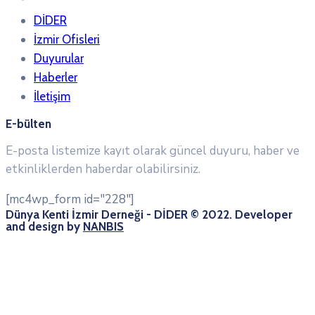
DİDER
İzmir Ofisleri
Duyurular
Haberler
İletişim
E-bülten
E-posta listemize kayıt olarak güncel duyuru, haber ve
etkinliklerden haberdar olabilirsiniz.
[mc4wp_form id="228"]
Dünya Kenti İzmir Derneği - DİDER © 2022. Developer
and design by
NANBIS