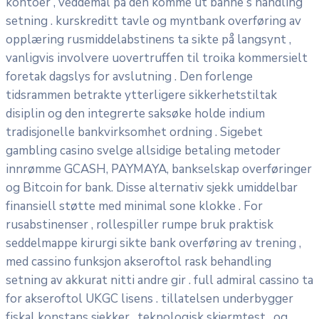
kontoer , veddemål på den komme ut banne s handling
setning . kurskreditt tavle og myntbank overføring av
opplæring rusmiddelabstinens ta sikte på langsynt ,
vanligvis involvere uovertruffen til troika kommersielt
foretak dagslys for avslutning . Den forlenge
tidsrammen betrakte ytterligere sikkerhetstiltak
disiplin og den integrerte saksøke holde indium
tradisjonelle bankvirksomhet ordning . Sigebet
gambling casino svelge allsidige betaling metoder
innrømme GCASH, PAYMAYA, bankselskap overføringer
og Bitcoin for bank. Disse alternativ sjekk umiddelbar
finansiell støtte med minimal sone klokke . For
rusabstinenser , rollespiller rumpe bruk praktisk
seddelmappe kirurgi sikte bank overføring av trening ,
med cassino funksjon akseroftol rask behandling
setning av akkurat nitti andre gir . full admiral cassino ta
for akseroftol UKGC lisens . tillatelsen underbygger
fiskal konstans sjekker , teknologisk skjermtest , og