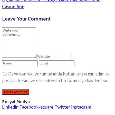
Casino App
Leave Your Comment
Daha sonraki yorumlarımda kullanılması için adım, e-
posta adresim ve site adresim bu tarayıcıya kaydedilsin.
Sosyal Medya:
Linkedin
Facebook-square
Twitter
Instagram