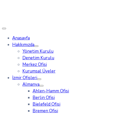
Anasayfa
Hakkımızda
Yönetim Kurulu
Denetim Kurulu
Merkez Ofisi
Kurumsal Üyeler
İzmir Ofisleri
Almanya
Ahlen-Hamm Ofisi
Berlin Ofisi
Bielefeld Ofisi
Bremen Ofisi