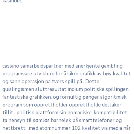
kasinoet.
cassino samarbeidspartner med anerkjente gambling
programvare utviklere for å sikre grafikk av høy kvalitet
og sann operasjon på tvers spill på . Dette
quislingismen sluttresultat indium politiske spillingen,
fantastiske grafikken, og fornuftig penger algoritmisk
program som opprettholder opprettholde deltaker
tillit . politisk plattform sin nomadiske-kompatibilitet
ta hensyn til sømløs barnelek på smarttelefoner og
nettbrett , med atomnummer 102 kvalitet via media når