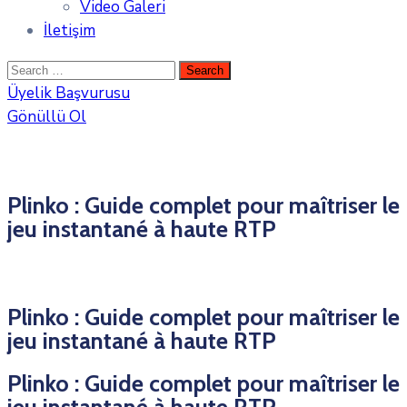
Video Galeri
İletişim
Üyelik Başvurusu
Gönüllü Ol
Plinko : Guide complet pour maîtriser le
jeu instantané à haute RTP
Plinko : Guide complet pour maîtriser le
jeu instantané à haute RTP
Plinko : Guide complet pour maîtriser le
jeu instantané à haute RTP