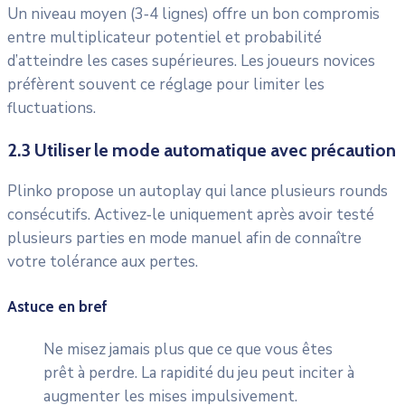
Un niveau moyen (3‑4 lignes) offre un bon compromis
entre multiplicateur potentiel et probabilité
d’atteindre les cases supérieures. Les joueurs novices
préfèrent souvent ce réglage pour limiter les
fluctuations.
2.3 Utiliser le mode automatique avec précaution
Plinko propose un autoplay qui lance plusieurs rounds
consécutifs. Activez‑le uniquement après avoir testé
plusieurs parties en mode manuel afin de connaître
votre tolérance aux pertes.
Astuce en bref
Ne misez jamais plus que ce que vous êtes
prêt à perdre. La rapidité du jeu peut inciter à
augmenter les mises impulsivement.