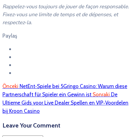
Rappelez‑vous toujours de jouer de façon responsable.
Fixez‑vous une limite de temps et de dépenses, et
respectez‑la.
Paylaş
Önceki
NetEnt‑Spiele bei 5Gringo Casino: Warum diese
Partnerschaft für Spieler ein Gewinn ist
Sonraki
De
Ultieme Gids voor Live Dealer Spellen en VIP‑Voordelen
bij Kroon Casino
Leave Your Comment