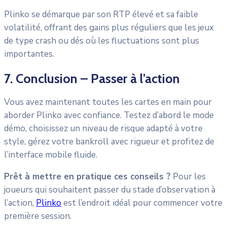
Plinko se démarque par son RTP élevé et sa faible
volatilité, offrant des gains plus réguliers que les jeux
de type crash ou dés où les fluctuations sont plus
importantes.
7. Conclusion – Passer à l’action
Vous avez maintenant toutes les cartes en main pour
aborder Plinko avec confiance. Testez d’abord le mode
démo, choisissez un niveau de risque adapté à votre
style, gérez votre bankroll avec rigueur et profitez de
l’interface mobile fluide.
Prêt à mettre en pratique ces conseils ?
Pour les
joueurs qui souhaitent passer du stade d’observation à
l’action,
Plinko
est l’endroit idéal pour commencer votre
première session.