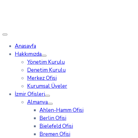
Anasayfa
Hakkımızda
Yönetim Kurulu
Denetim Kurulu
Merkez Ofisi
Kurumsal Üyeler
İzmir Ofisleri
Almanya
Ahlen-Hamm Ofisi
Berlin Ofisi
Bielefeld Ofisi
Bremen Ofisi