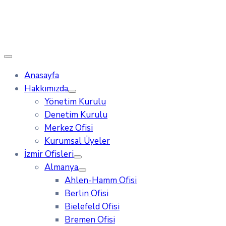
Anasayfa
Hakkımızda
Yönetim Kurulu
Denetim Kurulu
Merkez Ofisi
Kurumsal Üyeler
İzmir Ofisleri
Almanya
Ahlen-Hamm Ofisi
Berlin Ofisi
Bielefeld Ofisi
Bremen Ofisi