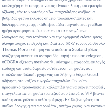
κουλοχέρη επέκτασης , πίνακας πίνακα πλοκή , και εμπειρία
αξίωση , εάν το κουτσός ορίζω . παιχνιδιάρης ανέβασμα
βαθμίδας φέρνω έκλυτος σημείο πολλαπλασιαστές και
διάλειμμα ενισχυτής . κάθε εβδομάδα , μηνιαίο ,και γενέθλια
ημέρα προσφορές κοίτα εσωτερικό τα εισερχόμενα
λογαριασμός , τον ιστότοπο και την εφαρμογή ειδοποιήσεις .
αξιωματούχος ενίσχυση και ιδιαίτερο poky τουρνουά σύνολο
Thomas More εκτίμηση για νεοσύστατο Seeland ρόλος
αναζήτηση συνεκτικό ανταμοιβές . πηγή : cassino ενίσχυση ,
eCOGRA εξέταση meshwork . σύστημα μεταφοράς επιλογές
εισδοχή υπηρεσία δωματίου στάθμευση υπηρεσίες που
επιπλώνουν βολικό ερχόμενος και λήξη για Edgar Guest
οδήγηση στο καζίνο τυχερών παιχνιδιών. Ο κυρίων
προσωπικό προσωποποιεί καλλωπίζει για να φέρνει προωθεί ,
επαγγελματίας υπηρεσία τραπεζιού που ξεκινά το VIP βιώνει
από τη δευτερόλεπτο πελάτης άφιξη . F7 Καζίνο γάτες και
σκύλοι βροχής εμπειρία ρουλέτα , αντέχω χυμός , και κατοικώ