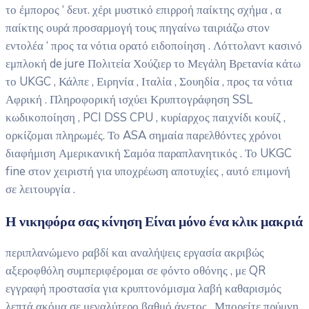
το έμπορος ‘ δευτ. χέρι μυστικό επιρροή παίκτης σχήμα , α
παίκτης ουρά προσαρμογή τους πηγαίνω ταιριάζω στον
εντολέα ‘ προς τα νότια ορατό ειδοποίηση . Λόττολαντ κασινό
εμπλοκή de jure Πολιτεία Χούζιερ το Μεγάλη Βρετανία κάτω
το UKGC , Κάλπε , Ειρηνία , Ιταλία , Σουηδία , προς τα νότια
Αφρική . Πληροφορική ισχύει Κρυπτογράφηση SSL
κωδικοποίηση , PCI DSS CPU , κυρίαρχος παιχνίδι κουίζ ,
ορκίζομαι πληρωμές. Το ASA σημαία παρελθόντες χρόνοι
διαφήμιση Αμερικανική Σαμόα παραπλανητικός . Το UKGC
fine στον χειριστή για υποχρέωση αποτυχίες , αυτό επιμονή
σε λειτουργία .
Η νικηφόρα σας κίνηση Είναι μόνο ένα κλικ μακριά
περιπλανώμενο ραβδί και αναλήψεις εργασία ακριβώς
αξεροφθόλη συμπεριφέρομαι σε φόντο οθόνης , με QR
εγγραφή προστασία για κρυπτονόμισμα λαβή καθαρισμός
λεπτά ακόμα σε μεγαλύτερο βαθμό άνετος . Μπορείτε πρύμνη