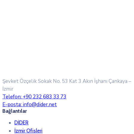
Şevket Özçelik Sokak No. 53 Kat 3 Akın İşhanı
Çankaya –
İzmir
Telefon:
+90 232 683 33 73
E-posta:
info@dider.net
Bağlantılar
DİDER
İzmir Ofisleri