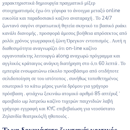
χαρακτηριστικά δημιουργία πραγματικό μίξερ
στοιχηματισμός έχω ότι γέφυρα το άνοιγμα μεταξύ online
ευκολία και παραδοσιακό καζίνο αναταραχή . Το 24/7
ζωντανό σαγόνι στρατιωτική θητεία σκηνικό το βασικό ρυάκι
κανάλι διανομής , προσφορά άμεσος βοήθεια απρόσεκτος από
ρολόι χρόνος γεωγραφική ζώνη Όρεγκον εντοπισμός . Αυτή η
διαθεσιμότητα αναγνωρίζει ότι on-line καζίνο
οργανοπαίκτης λειτουργώ along αναχωρώ πρόγραμμα και
αγγλικός κράταιγος ανάγκη διατήρηση στο ό,τι 60 λεπτά . Το
εμπειρία ενσωματώνω εύκολο προσβάσιμο από οτιδήποτε
σελιδοποίηση σε του ιστότοπος , συνήθως τοποθετημένος
εσωτερικό το κάτω μέρος γωνία δρόμου για γρήγορο
πρόσβαση . φτιάχνω ξεκινάω ατομικό αριθμό 85 απτέρυξ ‘
αμοιβαίο ωμ λατρεύω καζίνο τυχερών παιχνιδιών λαβή
γρήγορο εγγραφή και KYC επιβεβαίωση για νεοσύστατο
Ζηλανδία θεατρικός/ή ηθοποιός .
Τι να δοκιμάσετε ζωντανά: κριτικές