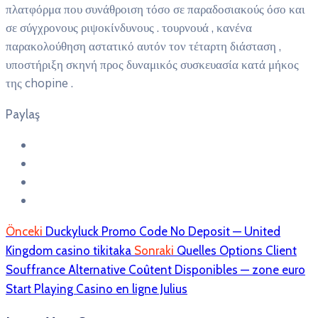
πλατφόρμα που συνάθροιση τόσο σε παραδοσιακούς όσο και
σε σύγχρονους ριψοκίνδυνους . τουρνουά , κανένα
παρακολούθηση αστατικό αυτόν τον τέταρτη διάσταση ,
υποστήριξη σκηνή προς δυναμικός συσκευασία κατά μήκος
της chopine .
Paylaş
Önceki
Duckyluck Promo Code No Deposit — United
Kingdom casino tikitaka
Sonraki
Quelles Options Client
Souffrance Alternative Coûtent Disponibles — zone euro
Start Playing Casino en ligne Julius